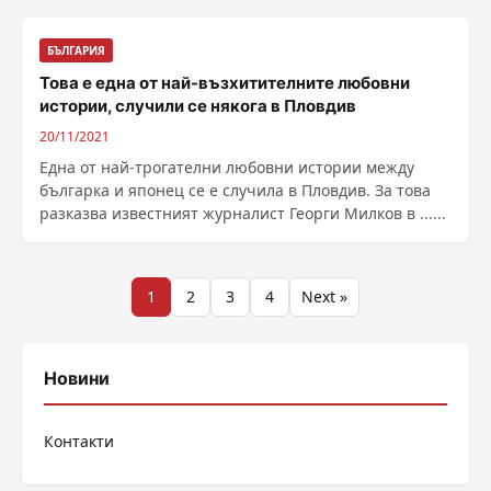
БЪЛГАРИЯ
Това е една от най-възхитителните любовни
истории, случили се някога в Пловдив
20/11/2021
Една от най-трогателни любовни истории между
българка и японец се е случила в Пловдив. За това
разказва известният журналист Георги Милков в ......
Разделяне
1
2
3
4
Next »
на
публикациите
Новини
на
Контакти
страници