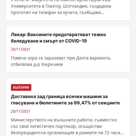
Университета в Глазгоу, Шотландия, създадоха
прототип на телефон за кучета, съобщава
британският вестник The Guardian. Резултатите от
тестовете са представени на официалната интернет
с...
Лекар: Ваксините предотвратяват тежко
боледуване и смърт от COVID-19
20/11/2021
Повече хора се заразяват при Делта варианта,
отбелязва д-р Кюркчиев
БЪЛГАРИЯ
Доставиха зад граница всички машини за
гласуване и бюлетините за 99,47% от секциите
20/11/2021
Министерството на външните работи, съвместно
със своя логистичен партньор, осъществи
безпрецедентна организация в рамките на 72 часа