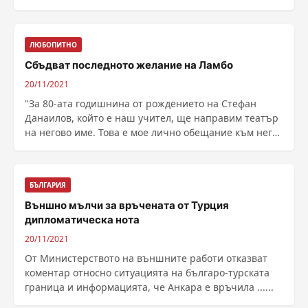
по подготовка, ......
ЛЮБОПИТНО
Сбъдват последното желание на Ламбо
20/11/2021
"За 80-ата годишнина от рождението на Стефан
Данаилов, който е наш учител, ще направим театър
на негово име. Това е мое лично обещание към него,
......
БЪЛГАРИЯ
Външно мълчи за връчената от Турция
дипломатическа нота
20/11/2021
От Министерството на външните работи отказват
коментар относно ситуацията на българо-турската
граница и информацията, че Анкара е връчила ......