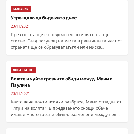
БЪЛГАРИЯ
Утре щяло да бъде като днес
20/11/2021
През нощта ще е предимно ясно и вятърът ще
стихне. След полунощ на места в равнинната част от
страната ще се образуват мъгли или ниска
облачност, ......
ЛЮБОПИТНО
Вижте и чуйте грозните обиди между Мани и
Паулина
20/11/2021
Както вече почти всички разбраха, Мани отпадна от
"Игри на волята". В предаването снощи обаче
имаше много грозни обиди, разменени между нея
......