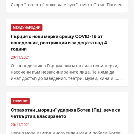
Скоро "топлото" може да е лукс", смята Стоян Панчев
МЕЖДУНАРОДНИ
Гърция с нови мерки срещу COVID-19 от
понеделник, рестрикции и за децата над 4
години
20/11/2021
От понеделник в Гърция влизат в сила нови мерки,
насочени към неваксинираните лица. Те няма да
имат достъп до заведения, театри, музеи, кина и ......
СПОРТНИ
Страхотни „моряци“ удариха Ботев (Пд), вече са
четвърти в класирането
20/11/2021
Черно море изигра много силен мач и победи Ботев