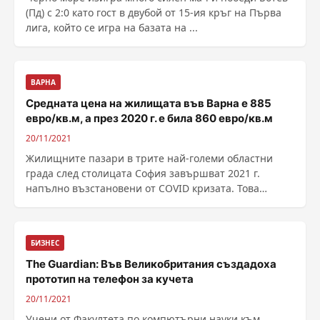
(Пд) с 2:0 като гост в двубой от 15-ия кръг на Първа
лига, който се игра на базата на ...
ВАРНА
Средната цена на жилищата във Варна е 885
евро/кв.м, а през 2020 г. е била 860 евро/кв.м
20/11/2021
Жилищните пазари в трите най-големи областни
града след столицата София завършват 2021 г.
напълно възстановени от COVID кризата. Това
показват данни ......
БИЗНЕС
The Guardian: Във Великобритания създадоха
прототип на телефон за кучета
20/11/2021
Учени от Факултета по компютърни науки към