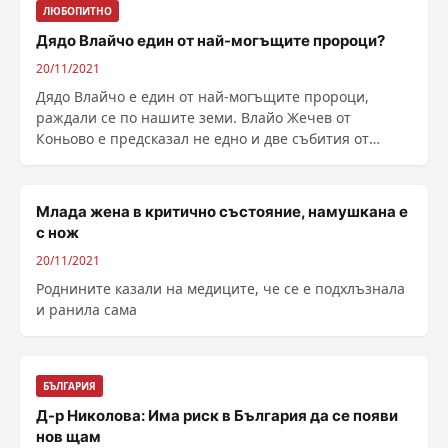
ЛЮБОПИТНО
Дядо Влайчо един от най-могъщите пророци?
20/11/2021
Дядо Влайчо е един от най-могъщите пророци,
раждали се по нашите земи. Влайо Жечев от
Коньово е предсказал не едно и две събития от
историята на ......
Млада жена в критично състояние, намушкана е
с нож
20/11/2021
Роднините казали на медиците, че се е подхлъзнала
и ранила сама
БЪЛГАРИЯ
Д-р Николова: Има риск в България да се появи
нов щам