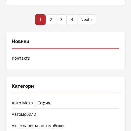
......
Разделяне
1
2
3
4
Next »
на
публикациите
Новини
на
Контакти
страници
Категори
Авто Мото | София
Автомобили
Аксесоари за автомобили