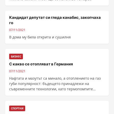
Кандидат депутат си гледа канабис, закопчаха
го
07/11/2021
В дома му била открита и сушилня
БИЗНЕС
С какво се отопляват в Германия
07/11/2021
Нафтата и мазутът са минало, а отоплението на газ
губи популярност: бъдещето принадлежи на
съвременните технологии, като термопомпите
например. Кои са новите тенденции при
отоплението на жилищата в Германия, разказва
Deutsche W...
СПОРТНИ