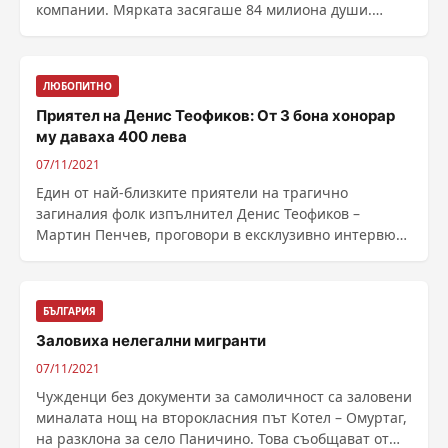
компании. Мярката засягаше 84 милиона души.
Апелативният съд ......
ЛЮБОПИТНО
Приятел на Денис Теофиков: От 3 бона хонорар
му даваха 400 лева
07/11/2021
Един от най-близките приятели на трагично
загиналия фолк изпълнител Денис Теофиков –
Мартин Пенчев, проговори в ексклузивно интервю
пред Станислав ......
БЪЛГАРИЯ
Заловиха нелегални мигранти
07/11/2021
Чужденци без документи за самоличност са заловени
миналата нощ на второкласния път Котел – Омуртаг,
на разклона за село Паничино. Това съобщават от