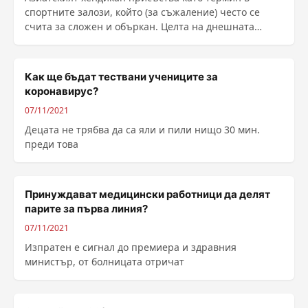
спортните залози, който (за съжаление) често се
счита за сложен и объркан. Целта на днешната
статия е да обясни по максимално прост и лесен
начин какво е Азиатски Хендикап, как работи...
Как ще бъдат тествани учениците за
коронавирус?
07/11/2021
Децата не трябва да са яли и пили нищо 30 мин.
преди това
Принуждават медицински работници да делят
парите за първа линия?
07/11/2021
Изпратен е сигнал до премиера и здравния
министър, от болницата отричат