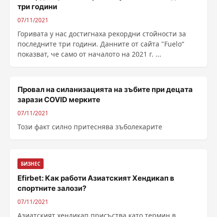
три години
07/11/2021
Горивата у нас достигнаха рекордни стойности за
последните три години. Данните от сайта "Fuelo“
показват, че само от началото на 2021 г. ...
Провал на силанизацията на зъбите при децата
зарази COVID мерките
07/11/2021
Този факт силно притеснява зъболекарите
БИЗНЕС
Efirbet: Как работи Азиатският Хендикап в
спортните залози?
07/11/2021
Азиатският хендикап присъства като термин в