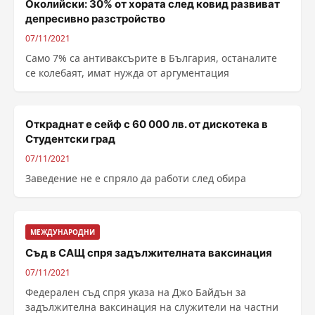
Околийски: 30% от хората след ковид развиват
депресивно разстройство
07/11/2021
Само 7% са антиваксърите в България, останалите
се колебаят, имат нужда от аргументация
Откраднат е сейф с 60 000 лв. от дискотека в
Студентски град
07/11/2021
Заведение не е спряло да работи след обира
МЕЖДУНАРОДНИ
Съд в САЩ спря задължителната ваксинация
07/11/2021
Федерален съд спря указа на Джо Байдън за
задължителна ваксинация на служители на частни