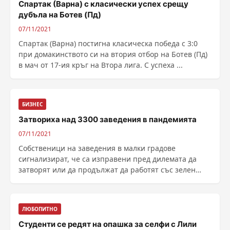
Спартак (Варна) с класически успех срещу
дубъла на Ботев (Пд)
07/11/2021
Спартак (Варна) постигна класическа победа с 3:0
при домакинството си на втория отбор на Ботев (Пд)
в мач от 17-ия кръг на Втора лига. С успеха ...
БИЗНЕС
Затвориха над 3300 заведения в пандемията
07/11/2021
Собственици на заведения в малки градове
сигнализират, че са изправени пред дилемата да
затворят или да продължат да работят със зелен
сертификат на загуба, съобщава bTV. Защо
ресторантьори не се радват, че отварят
заведенията...
ЛЮБОПИТНО
Студенти се редят на опашка за селфи с Лили