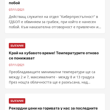
побой
07/11/2021
Действащ служител на отдел "Киберпрестъпност“ в
ГДБОП е обвиняем за грабеж, при който е нанесен
побой. Към наказателна отговорност е привлечен и
......
БЪЛГАРИЯ
Край на хубавото време! Температурите отново
се понижават
07/11/2021
Преобладаващите минимални температури ще са
между 2 и 7, максималните - между 8 и 13 градуса
През нощта облачността ще е разкъсана, над
повечето ......
БЪЛГАРИЯ
Рекордни цени на горивата у нас за последните