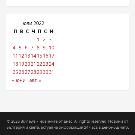
юли 2022
П
В
С
Ч
П
С
Н
1
2
3
4
5
6
7
8
9
10
11
12
13
14
15
16
17
18
19
20
21
22
23
24
25
26
27
28
29
30
31
« юни
авг. »
© 2026 Bulnews – новините от днес. All rights reserved. Новини от
България и света, актуална информация 24 часа в денонощието.