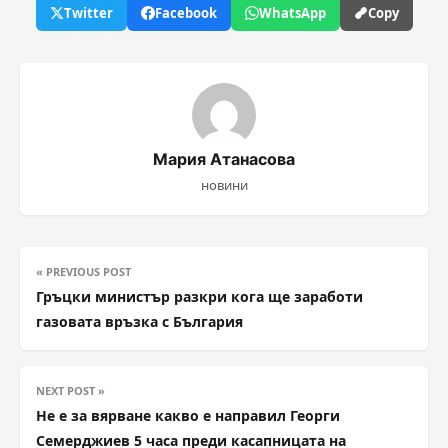
Twitter
Facebook
WhatsApp
Copy
Мария Атанасова
новини
« PREVIOUS POST
Гръцки министър разкри кога ще заработи
газовата връзка с България
NEXT POST »
Не е за вярване какво е направил Георги
Семерджиев 5 часа преди касапницата на