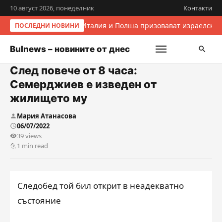
10 август 2026, понеделник
Контакти
Италия и Полша призовават израелскит
ПОСЛЕДНИ НОВИНИ
Bulnews – новините от днес
След повече от 8 часа:
Семерджиев е изведен от
жилището му
Мария Атанасова
06/07/2022
39 views
1 min read
Следобед той бил открит в неадекватно
състояние