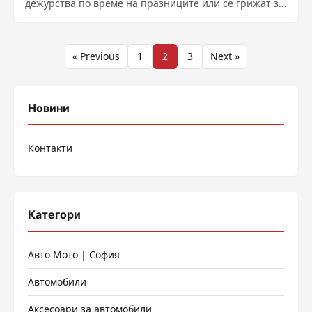
дежурства по време на празниците или се грижат за
доброто ......
Разделяне
« Previous
1
2
3
Next »
на
публикациите
Новини
на
Контакти
страници
Категори
Авто Мото | София
Автомобили
Аксесоари за автомобили