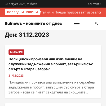
08 август 2026, събота
Контакти
Италия и Полша призовават израелскит
ПОСЛЕДНИ НОВИНИ
Bulnews – новините от днес
Ден:
31.12.2023
БЪЛГАРИЯ
Полицейски произвол или изпълнение на
служебни задължения е побоят, завършил със
смърт в Стара Загора?
31/12/2023
Полицейски произвол или изпълнение на служебни
задължения е побоят, завършил със смърт в Стара
Загора - това се питат свидетели на снощните
действия ......