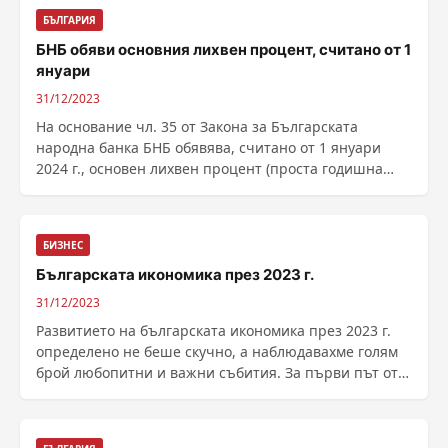
БЪЛГАРИЯ
БНБ обяви основния лихвен процент, считано от 1
януари
31/12/2023
На основание чл. 35 от Закона за Българската
народна банка БНБ обявява, считано от 1 януари
2024 г., основен лихвен процент (проста годишна
лихва) в ......
БИЗНЕС
Българската икономика през 2023 г.
31/12/2023
Развитието на българската икономика през 2023 г.
определено не беше скучно, а наблюдавахме голям
брой любопитни и важни събития. За първи път от
три години в България беше приет бюджет навреме,
а не в годината, която трябва да...