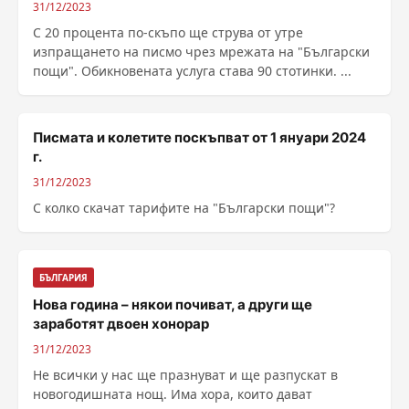
31/12/2023
С 20 процента по-скъпо ще струва от утре
изпращането на писмо чрез мрежата на "Български
пощи". Обикновената услуга става 90 стотинки. ...
Писмата и колетите поскъпват от 1 януари 2024
г.
31/12/2023
С колко скачат тарифите на "Български пощи"?
БЪЛГАРИЯ
Нова година – някои почиват, а други ще
заработят двоен хонорар
31/12/2023
Не всички у нас ще празнуват и ще разпускат в
новогодишната нощ. Има хора, които дават