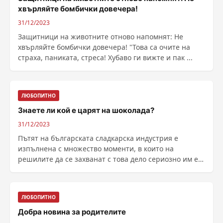
хвърляйте бомбички довечера!
31/12/2023
Защитници на животните отново напомнят: Не
хвърляйте бомбички довечера! "Това са очите на
страха, паниката, стреса! Хубаво ги вижте и пак ...
ЛЮБОПИТНО
Знаете ли кой е царят на шоколада?
31/12/2023
Пътят на българската сладкарска индустрия е
изпълнена с множество моменти, в които на
решилите да се захванат с това дело сериозно им е
нагарчало, ......
ЛЮБОПИТНО
Добра новина за родителите