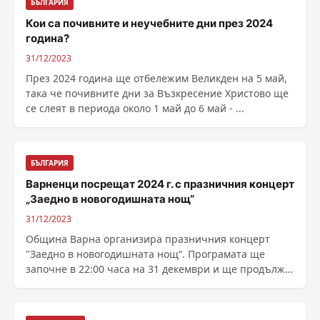
БЪЛГАРИЯ
Кои са почивните и неучебните дни през 2024
година?
31/12/2023
През 2024 година ще отбележим Великден на 5 май,
така че почивните дни за Възкресение Христово ще
се слеят в периода около 1 май до 6 май - ...
БЪЛГАРИЯ
Варненци посрещат 2024 г. с празничния концерт
„Заедно в новогодишната нощ“
31/12/2023
Община Варна организира празничния концерт
"Заедно в новогодишната нощ“. Програмата ще
започне в 22:00 часа на 31 декември и ще продължи
до 2:00 ......