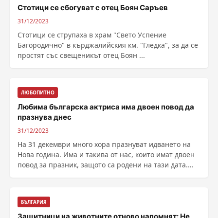
Стотици се сбогуват с отец Боян Саръев
31/12/2023
Стотици се струпаха в храм "Свето Успение
Багородично" в кърджалийския км. "Гледка", за да се
простят със свещеникът отец Боян ...
ЛЮБОПИТНО
Любима българска актриса има двоен повод да
празнува днес
31/12/2023
На 31 декември много хора празнуват идването на
Нова година. Има и такива от нас, които имат двоен
повод за празник, защото са родени на тази дата.
......
БЪЛГАРИЯ
Защитници на животните отново напомнят: Не