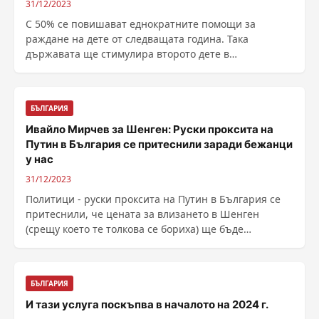
31/12/2023
С 50% се повишават еднократните помощи за
раждане на дете от следващата година. Така
държавата ще стимулира второто дете в
семейството с 900 лв. от 1 ......
БЪЛГАРИЯ
Ивайло Мирчев за Шенген: Руски проксита на
Путин в България се притеснили заради бежанци
у нас
31/12/2023
Политици - руски проксита на Путин в България се
притеснили, че цената за влизането в Шенген
(срещу което те толкова се бориха) ще бъде
приемането на ......
БЪЛГАРИЯ
И тази услуга поскъпва в началото на 2024 г.