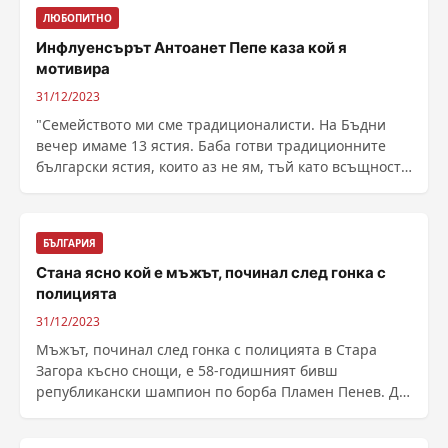
ЛЮБОПИТНО
Инфлуенсърът Антоанет Пепе каза кой я
мотивира
31/12/2023
"Семейството ми сме традиционалисти. На Бъдни
вечер имаме 13 ястия. Баба готви традиционните
български ястия, които аз не ям, тъй като всъщност
......
БЪЛГАРИЯ
Стана ясно кой е мъжът, починал след гонка с
полицията
31/12/2023
Мъжът, починал след гонка с полицията в Стара
Загора късно снощи, е 58-годишният бивш
републикански шампион по борба Пламен Пенев. До
инцидента се ......