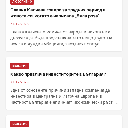
ЛЮБОПИТНО
Славка Калчева говори за трудния период в
живота си, когато е написала „Бяла роза“
31/12/2023
Славка Калчева е момиче от народа и никога не е
държала да бъде представяна като нещо друго. На
нея са ѝ чужди амбицията, звездният статус ......
БЪЛГАРИЯ
Какво привлича инвеститорите в България?
31/12/2023
Една от основните причини западна компания да
инвестира в Централна и Източна Европа и в
частност България е епичният икономически ръст. В
последните ......
БЪЛГАРИЯ