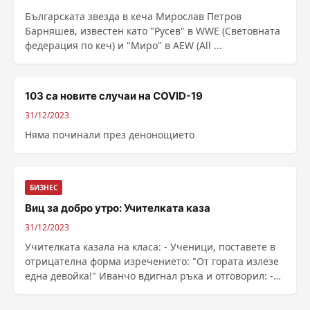
Българската звезда в кеча Мирослав Петров
Барняшев, известен като "Русев" в WWE (Световната
федерация по кеч) и "Миро" в AEW (All ...
103 са новите случаи на COVID-19
31/12/2023
Няма починали през денонощието
БИЗНЕС
Виц за добро утро: Учителката каза
31/12/2023
Учителката казала на класа: - Ученици, поставете в
отрицателна форма изречението: "От гората излезе
една девойка!" Иванчо вдигнал ръка и отговорил: -
От гората излезе една недевойка! Даскалицата го
скастрила: - Какви ги д...