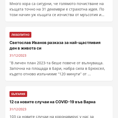
Много хора са сигурни, че голямото почистване на
къщата точно на 31 декември е страхотна идея. По
този начин уж къщата се изчиства от мръсотия и
......
ЛЮБОПИТНО
Светослав Иванов разказа за най-щастливия
ден в живота си
31/12/2023
"В личен план 2023-та беше повече от вълнуваща.
Започна на площада в Бари, набра сила в Брюксел,
където отново излъчихме “120 минути" от ...
БЪЛГАРИЯ
12 са новите случаи на COVID-19 във Варна
31/12/2023
103 са новите случаи на коронавирус у нас за