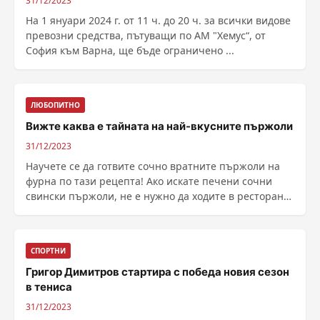
31/12/2023
На 1 януари 2024 г. от 11 ч. до 20 ч. за всички видове
превозни средства, пътуващи по АМ "Хемус“, от
София към Варна, ще бъде ограничено ...
ЛЮБОПИТНО
Вижте каква е тайната на най-вкусните пържоли
31/12/2023
Научете се да готвите сочно вратните пържоли на
фурна по тази рецепта! Ако искате печени сочни
свински пържоли, не е нужно да ходите в ресторант.
......
СПОРТНИ
Григор Димитров стартира с победа новия сезон
в тениса
31/12/2023