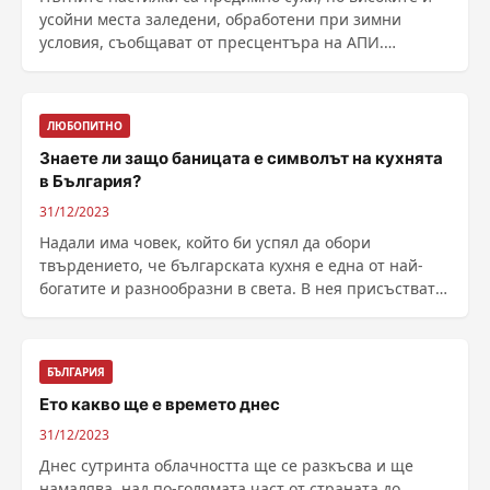
усойни места заледени, обработени при зимни
условия, съобщават от пресцентъра на АПИ.
Намалена е ......
ЛЮБОПИТНО
Знаете ли защо баницата е символът на кухнята
в България?
31/12/2023
Надали има човек, който би успял да обори
твърдението, че българската кухня е една от най-
богатите и разнообразни в света. В нея присъстват
както ......
БЪЛГАРИЯ
Ето какво ще е времето днес
31/12/2023
Днес сутринта облачността ще се разкъсва и ще
намалява, над по-голямата част от страната до