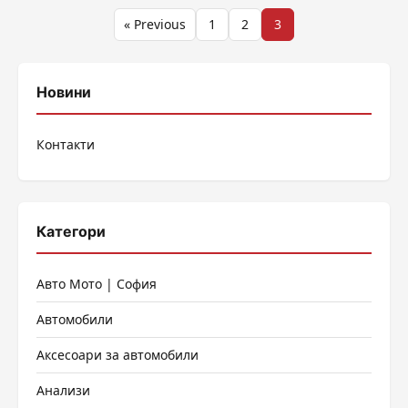
Разделяне
« Previous
1
2
3
на
публикациите
Новини
на
Контакти
страници
Категори
Авто Мото | София
Автомобили
Аксесоари за автомобили
Анализи