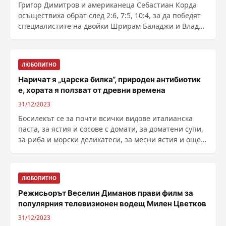
Григор Димитров и американеца Себастиан Корда
осъществиха обрат след 2:6, 7:5, 10:4, за да победят
специалистите на двойки Шрирам Баладжи и Влад
......
ЛЮБОПИТНО
Наричат я „царска билка“, природен антибиотик
е, хората я ползват от древни времена
31/12/2023
Босилекът се за почти всички видове италианска
паста, за ястия и сосове с домати, за доматени супи,
за риба и морски деликатеси, за месни ястия и още
......
ЛЮБОПИТНО
Режисьорът Веселин Диманов прави филм за
популярния телевизионен водещ Милен Цветков
31/12/2023