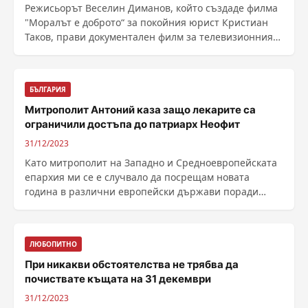
Режисьорът Веселин Диманов, който създаде филма
"Моралът е доброто“ за покойния юрист Кристиан
Таков, прави документален филм за телевизионния
......
БЪЛГАРИЯ
Митрополит Антоний каза защо лекарите са
ограничили достъпа до патриарх Неофит
31/12/2023
Като митрополит на Западно и Средноевропейската
епархия ми се е случвало да посрещам новата
година в различни европейски държави поради
факта, че там ......
ЛЮБОПИТНО
При никакви обстоятелства не трябва да
почиствате къщата на 31 декември
31/12/2023