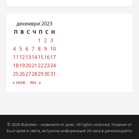
декември 2023
П
В
С
Ч
П
С
Н
1
2
3
4
5
6
7
8
9
10
11
12
13
14
15
16
17
18
19
20
21
22
23
24
25
26
27
28
29
30
31
« ное.
ян. »
© 2026 Bulnews – новините от днес. All rights reserved. Новини от
България и света, актуална информация 24 часа в денонощието.