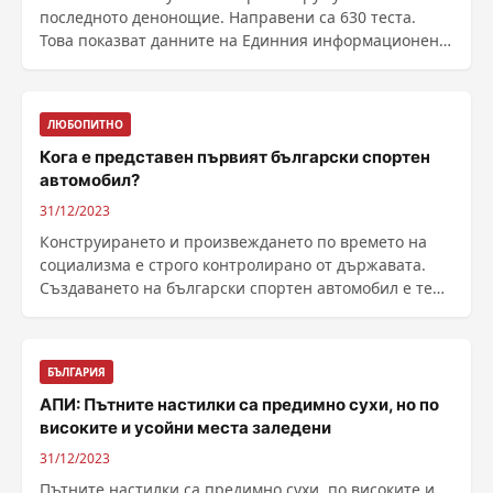
последното денонощие. Направени са 630 теста.
Това показват данните на Единния информационен
портал. ......
ЛЮБОПИТНО
Кога е представен първият български спортен
автомобил?
31/12/2023
Конструирането и произвеждането по времето на
социализма е строго контролирано от държавата.
Създаването на български спортен автомобил е тема
табу, ......
БЪЛГАРИЯ
АПИ: Пътните настилки са предимно сухи, но по
високите и усойни места заледени
31/12/2023
Пътните настилки са предимно сухи, по високите и