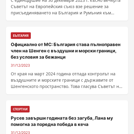
С единодушие на 30 декември 2023 г. късно вечерта
Съветът на Европейския съюз взе решение за
присъединяването на България и Румъния към
Шенгенското ......
БЪЛГАРИЯ
Официално от МС: България става пълноправен
член на Шенген с въздушни и морски граници,
без условия за бежанци
31/12/2023
От края на март 2024 година отпада контролът на
въздушните и морските граници с държавите от
Шенгенското пространство. Това гласува Съветът на
......
СПОРТНИ
Русев завърши годината без загуба, Лана му
помогна за поредна победа в кеча
31/12/2023