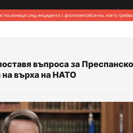
 посланици след инцидента с флотилията
Всичко, което трябва
оставя въпроса за Преспанск
 на върха на НАТО