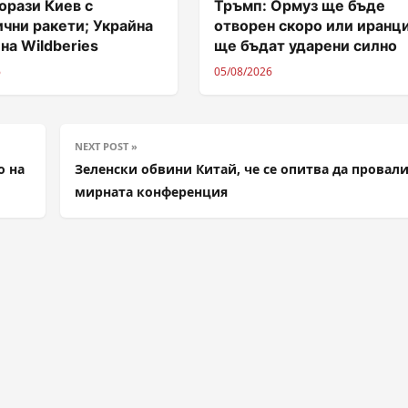
орази Киев с
Тръмп: Ормуз ще бъде
чни ракети; Украйна
отворен скоро или иранц
 на Wildberies
ще бъдат ударени силно
6
05/08/2026
NEXT POST »
о на
Зеленски обвини Китай, че се опитва да провал
мирната конференция