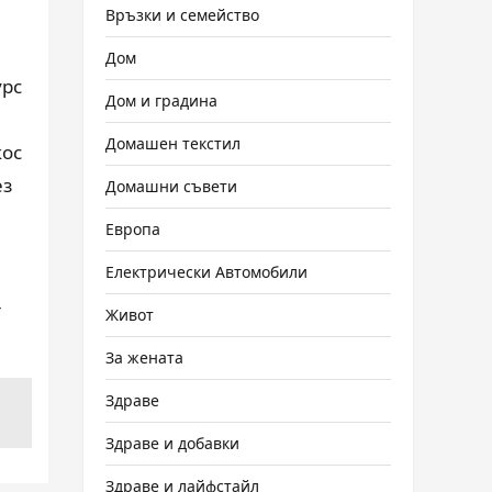
Връзки и семейство
Дом
урс
Дом и градина
Домашен текстил
кос
ез
Домашни съвети
Европа
Електрически Автомобили
-
Живот
За жената
Здраве
Здраве и добавки
Здраве и лайфстайл