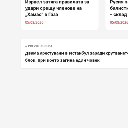
Израел затяга правилата за
Русия п
удари срещу членове на
балисти
„Хамас“ в Газа
– склад
05/08/2026
05/08/202
« PREVIOUS POST
Двама арестувани в Истанбул заради срутванет
блок, при което загина един човек