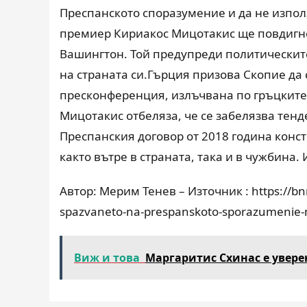
Преспанското споразумение и да не изпол
премиер Кириакос Мицотакис ще повдигне
Вашингтон. Той предупреди политическите
на страната си.Гърция призова Скопие д
пресконференция, излъчвана по гръцките 
Мицотакис отбеляза, че се забелязва тенд
Преспанския договор от 2018 година кон
както вътре в страната, така и в чужбина.
Автор: Мерим Тенев – Източник : https://bn
spazvaneto-na-prespanskoto-sporazumenie-n
Виж и това
Маргаритис Схинас е увере