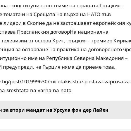
зват конституционното име на страната.Гръцкият
 темата и на Срещата на върха на НАТО във
 лидери в Скопие да не застрашават европейския к
а спазва Преспанския договорНа национална
телевизии от остров Крит, гръцкият премиер Кириа
енция за оспорване на практика на договореното чр
ституционно име на Република Северна Македония –
 И предупреди, че Гърция няма да приеме това.
r.bg/post/101999630/micotakis-shte-postava-vaprosa-za
a-sreshtata-na-varha-na-nato
н за втори мандат на Урсула фон дер Лайен