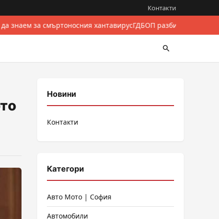
Контакти
 да знаем за смъртоносния хантавирус
ГДБОП разби международе
Новини
ото
Контакти
Категори
Авто Мото | София
Автомобили