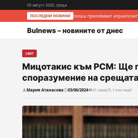
05 август 2026, сряда
Италия и Полша призовават израелските
ПОСЛЕДНИ НОВИНИ
Bulnews – новините от днес
СВЯТ
Мицотакис към РСМ: Ще п
споразумение на срещата
Мария Атанасова
03/06/2024
31 views
1 min read