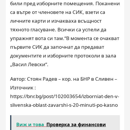
били пред изборните помещения. Поканени
са вътре от членовете на СИК, взети са
личните карти и изчакваха всъщност
тяхното гласуване. Всички са успели да
упражнят вота си там.“В момента се очакват
първите СИК да започнат да предават
документите и изборните протоколи в зала
„Васил Левски“.
Автор: Стоян Радев – кор. на БНР в Сливен –
Източник :
https://bnr.bg/post/102003654/izborniat-den-v-
slivenska-oblast-zavarshi-s-20-minuti-po-kasno
Виж и това
Проверка за финансови