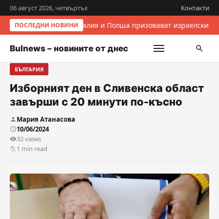
06 август 2026, четвъртък
Контакти
Италия и Полша призовават израелските 
ПОСЛЕДНИ НОВИНИ
Bulnews – новините от днес
БЪЛГАРИЯ
Изборният ден в Сливенска област
завърши с 20 минути по-късно
Мария Атанасова
10/06/2024
32 views
1 min read