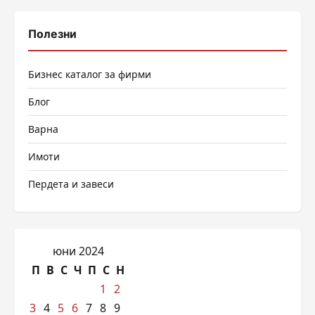
Полезни
Бизнес каталог за фирми
Блог
Варна
Имоти
Пердета и завеси
юни 2024
П
В
С
Ч
П
С
Н
1
2
3
4
5
6
7
8
9