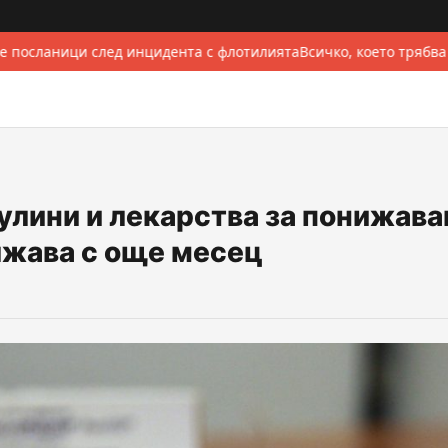
 посланици след инцидента с флотилията
Всичко, което трябва
сулини и лекарства за понижава
лжава с още месец