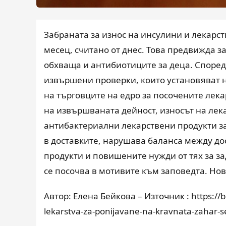
Забраната за износ на инсулини и лекарс
месец, считано от днес. Това предвижда 
обхваща и антибиотиците за деца. Според
извършени проверки, които установяват н
на търговците на едро за посочените лек
на извършваната дейност, износът на лек
антибактериални лекарствени продукти з
в доставките, нарушава баланса между до
продукти и повишените нужди от тях за з
се посочва в мотивите към заповедта. Нов
Автор: Елена Бейкова – Източник : https://bn
lekarstva-za-ponijavane-na-kravnata-zahar-s