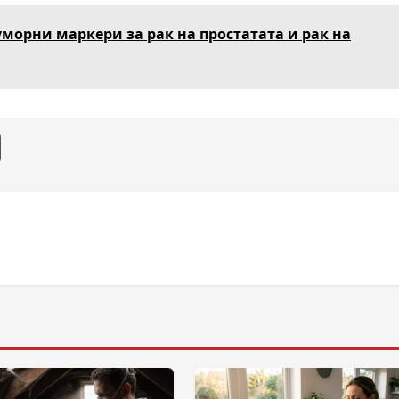
уморни маркери за рак на простатата и рак на