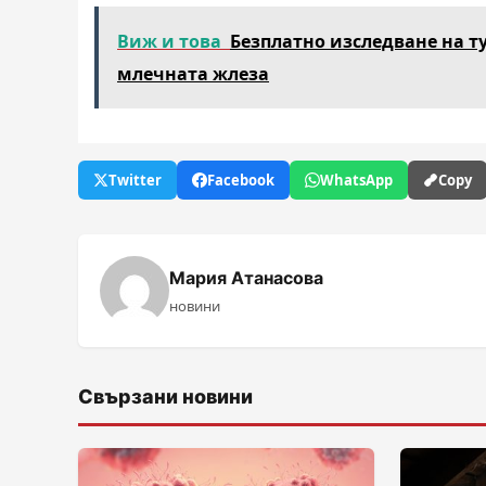
Виж и това
Безплатно изследване на т
млечната жлеза
Twitter
Facebook
WhatsApp
Copy
Мария Атанасова
новини
Свързани новини