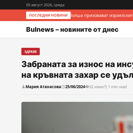
05 август 2026, сряда
Италия и Полша призовават израелските
ПОСЛЕДНИ НОВИНИ
Bulnews – новините от днес
ЗДРАВЕ
Забраната за износ на ин
на кръвната захар се удъ
Мария Атанасова
25/06/2024
32 views
1 min read