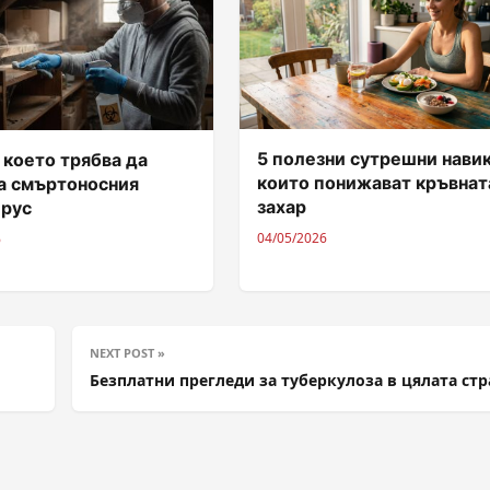
5 полезни сутрешни навик
 което трябва да
които понижават кръвнат
за смъртоносния
захар
ирус
04/05/2026
6
NEXT POST »
Безплатни прегледи за туберкулоза в цялата стр