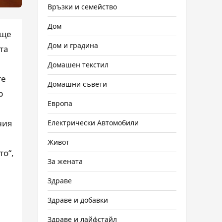
Връзки и семейство
Дом
още
Дом и градина
та
Домашен текстил
те
Домашни съвети
р
Европа
ния
Електрически Автомобили
Живот
то“,
За жената
Здраве
Здраве и добавки
Здраве и лайфстайл