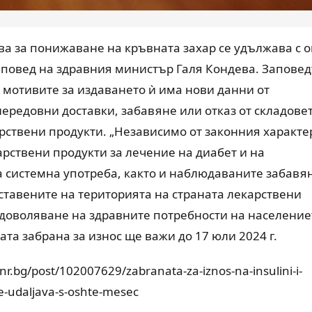
тва за понижаване на кръвната захар се удължава с 
заповед на здравния министър Галя Кондева. Заповед
 мотивите за издаването ѝ има нови данни от
ередовни доставки, забавяне или отказ от складове
арствени продукти. „Независимо от законния характе
арствени продукти за лечение на диабет и на
а системна употреба, както и наблюдаваните забавя
ставените на територията на страната лекарствени
адоволяване на здравните потребности на население
ата забрана за износ ще важи до 17 юли 2024 г.
r.bg/post/102007629/zabranata-za-iznos-na-insulini-i-
e-udaljava-s-oshte-mesec