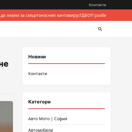
Контакти
 да знаем за смъртоносния хантавирус
ГДБОП разби международе
Новини
не
Контакти
Категори
Авто Мото | София
Автомобили