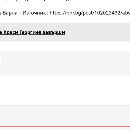
 Варна – Източник : https://bnr.bg/post/102023432/ab
а Краси Георгиев завърши