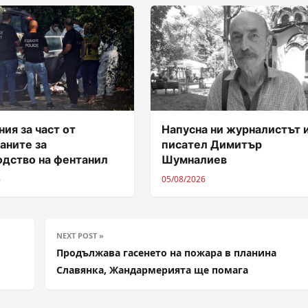
ия за част от
Напусна ни журналистът 
аните за
писател Димитър
одство на фентанил
Шумналиев
6
05/08/2026
NEXT POST »
Продължава гасенето на пожара в планина
Славянка, Жандармерията ще помага