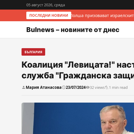
05 август 2026, сряда
Италия и Полша призовават израелските
ПОСЛЕДНИ НОВИНИ
Bulnews – новините от днес
БЪЛГАРИЯ
Коалиция "Левицата!" нас
служба "Гражданска защи
Мария Атанасова
23/07/2024
32 views
1 min read