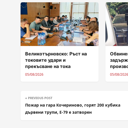
Великотърновско: Ръст на
Обвинен
токовите удари и
задърж
прекъсване на тока
произв
05/08/2026
05/08/202
« PREVIOUS POST
Пожар на гара Кочериново, горят 200 кубика
дървени трупи, Е-79 е затворен