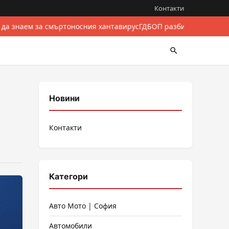
Контакти
 да знаем за смъртоносния хантавирус
ГДБОП разби международе
Новини
Контакти
Категори
Авто Мото | София
Автомобили