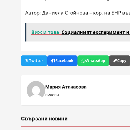
Автор: Даниела Стойнова – кор. на БНР във
Виж и това
Социалният експеримент н
Twitter
Facebook
WhatsApp
Copy
Мария Атанасова
новини
Свързани новини