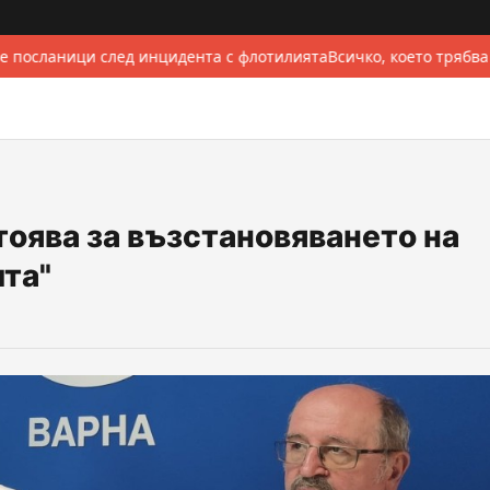
 посланици след инцидента с флотилията
Всичко, което трябва
тоява за възстановяването на
та"