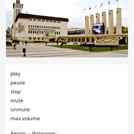
play
pause
stop
mute
unmute
max volume
Автор: – Източник :