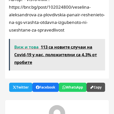
https://bnr.bg/post/102024800/veselina-
aleksandrova-za-plovdivskia-panair-reshenieto-
na-sgs-vrashta-otdavna-izgubenoto-ni-
useshtane-za-spravedlivost
Виж и това
113 са новите случаи на
Covid-19 у нас, положителни са 4.3% от
пробите
Twitter
Facebook
WhatsApp
Copy