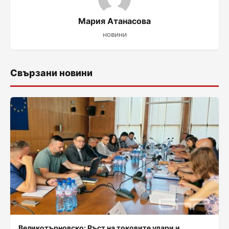
Мария Атанасова
новини
Свързани новини
Великотърновско: Ръст на токовите удари и