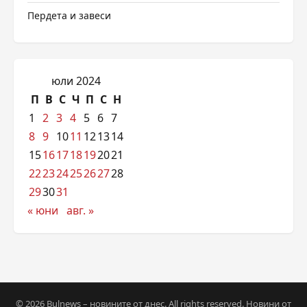
Пердета и завеси
юли 2024
П
В
С
Ч
П
С
Н
1
2
3
4
5
6
7
8
9
10
11
12
13
14
15
16
17
18
19
20
21
22
23
24
25
26
27
28
29
30
31
« юни
авг. »
© 2026 Bulnews – новините от днес. All rights reserved. Новини от