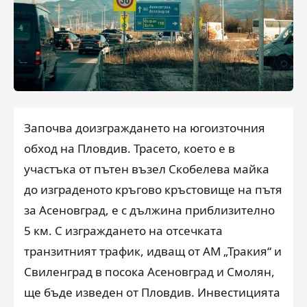
Започва доизграждането на югоизточния
обход на Пловдив. Трасето, което е в
участъка от пътен възел Скобелева майка
до изграденото кръгово кръстовище на пътя
за Асеновград, е с дължина приблизително
5 км. С изграждането на отсечката
транзитният трафик, идващ от АМ „Тракия“ и
Свиленград в посока Асеновград и Смолян,
ще бъде изведен от Пловдив. Инвестицията