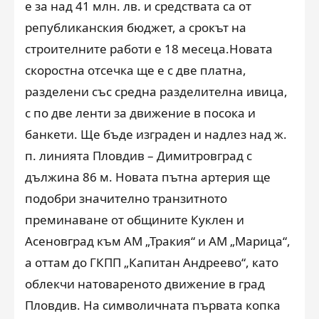
е за над 41 млн. лв. и средствата са от
републиканския бюджет, а срокът на
строителните работи е 18 месеца.Новата
скоростна отсечка ще е с две платна,
разделени със средна разделителна ивица,
с по две ленти за движение в посока и
банкети. Ще бъде изграден и надлез над ж.
п. линията Пловдив – Димитровград с
дължина 86 м. Новата пътна артерия ще
подобри значително транзитното
преминаване от общините Куклен и
Асеновград към АМ „Тракия“ и АМ „Марица“,
а оттам до ГКПП „Капитан Андреево“, като
облекчи натовареното движение в град
Пловдив. На символичната първата копка