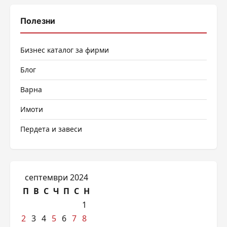
Полезни
Бизнес каталог за фирми
Блог
Варна
Имоти
Пердета и завеси
септември 2024
П
В
С
Ч
П
С
Н
1
2
3
4
5
6
7
8