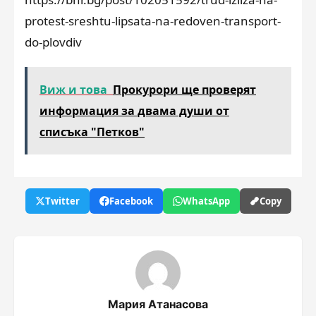
protest-sreshtu-lipsata-na-redoven-transport-
do-plovdiv
Виж и това
Прокурори ще проверят
информация за двама души от
списъка "Петков"
Twitter
Facebook
WhatsApp
Copy
Мария Атанасова