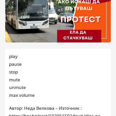
play
pause
stop
mute
unmute
max volume
Автор: Неда Велкова – Източник :
https://bnr.bg/post/102051592/trud-izliza-na-