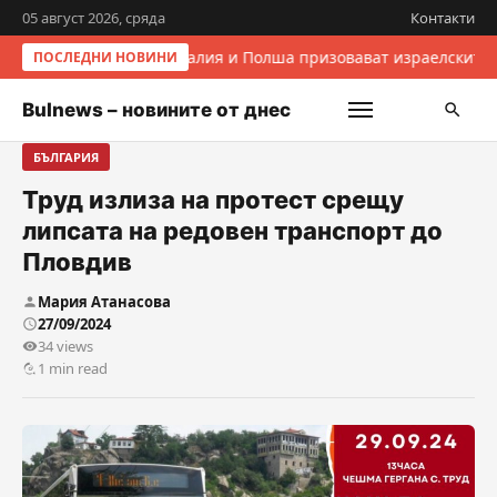
05 август 2026, сряда
Контакти
Италия и Полша призовават израелските 
ПОСЛЕДНИ НОВИНИ
Bulnews – новините от днес
БЪЛГАРИЯ
Труд излиза на протест срещу
липсата на редовен транспорт до
Пловдив
Мария Атанасова
27/09/2024
34 views
1 min read