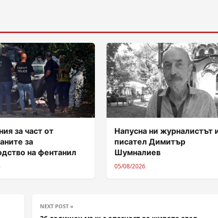
ия за част от
Напусна ни журналистът 
аните за
писател Димитър
одство на фентанил
Шумналиев
6
05/08/2026
NEXT POST »