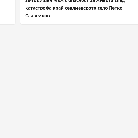
36-годишен мъж с опасност за живота след
катастрофа край севлиевското село Петко
Славейков