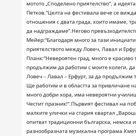
мотото „Споделено приятелство“, а идеят
Петков.“Целта на фестивала вече се вижда
отношения с двата града, които имаме, т
да надграждаме“.Негово превъзходителст
Мейер:“Благодаря много за тази инициати
приятелството между Ловеч, Лавал и Ерфу
Планк:“Невероятен град, много е красиво 
продължим да работим с моите колеги, д
Ловеч – Лавал – Ерфурт, за да продължим
Ще работим и в областта за привличане на
много добри хора, има невероятни училищ
Честит празник!“.Първият фестивал на по
малките улички на стария квартал „Вароша
опитват традиционни българска, немска и 
разнообразната музикална програма.Кмет