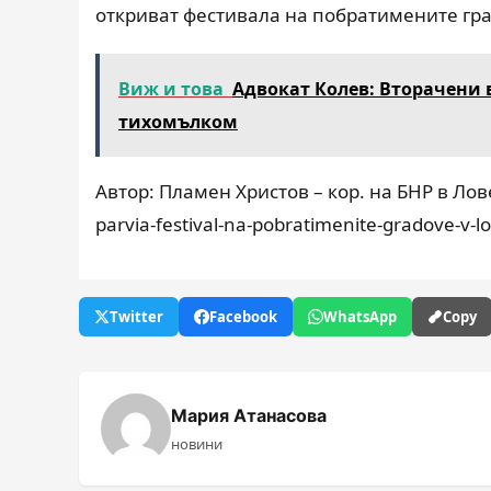
откриват фестивала на побратимените гр
Виж и това
Адвокат Колев: Вторачени в
тихомълком
Автор: Пламен Христов – кор. на БНР в Лове
parvia-festival-na-pobratimenite-gradove-v-l
Twitter
Facebook
WhatsApp
Copy
Мария Атанасова
новини