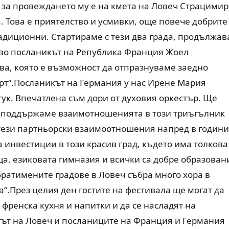
а за провеждането му е на кмета на Ловеч Страцимир
. Това е приятелство и усмивки, още повече добрите
радиционни. Стартираме с тези два града, продължа
во посланикът на Република Франция Жоел
ва, която е възможност да отпразнуваме заедно
рт“.Посланикът на Германия у нас Ирене Мария
тук. Впечатлена съм дори от духовия оркестър. Ще
а поддържаме взаимотношенията в този триъгълник
 тези партньорски взаимоотношения напред в години
 инвестиции в този красив град, където има толкова
а, езиковата гимназия и всички са добре образован
братимените градове в Ловеч събра много хора в
“.През целия ден гостите на фестивала ще могат да
френска кухня и напитки и да се насладят на
ът на Ловеч и посланиците на Франция и Германия