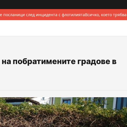
 посланици след инцидента с флотилията
Всичко, което трябва
 на побратимените градове в