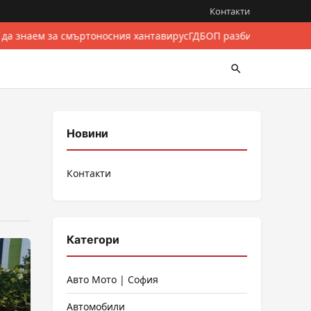
Контакти
 да знаем за смъртоносния хантавирус
ГДБОП разби международе
Новини
Контакти
Категори
Авто Мото | София
Автомобили