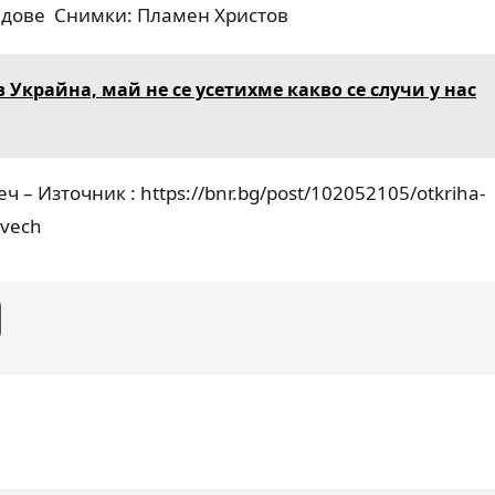
адове Снимки: Пламен Христов
 Украйна, май не се усетихме какво се случи у нас
ч – Източник : https://bnr.bg/post/102052105/otkriha-
ovech