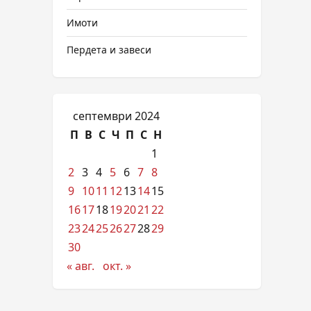
Имоти
Пердета и завеси
септември 2024
П
В
С
Ч
П
С
Н
1
2
3
4
5
6
7
8
9
10
11
12
13
14
15
16
17
18
19
20
21
22
23
24
25
26
27
28
29
30
« авг.
окт. »