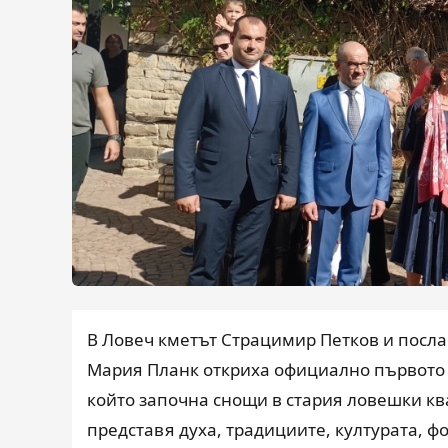
В Ловеч кметът Страцимир Петков и посл
Мария Планк откриха официално първото 
който започна снощи в стария ловешки кв
представя духа, традициите, културата, ф