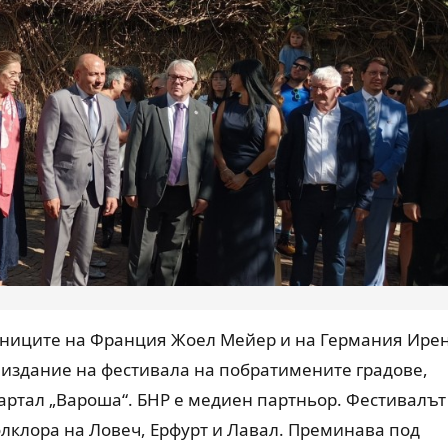
аниците на Франция Жоел Мейер и на Германия Ире
издание на фестивала на побратимените градове,
артал „Вароша“. БНР е медиен партньор. Фестивалът
олклора на Ловеч, Ерфурт и Лавал. Преминава под