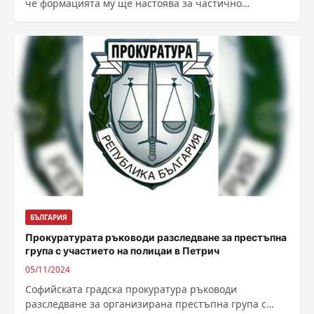
че формацията му ще настоява за частично
касиране на изборите – за секциите с...
БЪЛГАРИЯ
Прокуратурата ръководи разследване за престъпна
група с участието на полицаи в Петрич
05/11/2024
Софийската градска прокуратура ръководи
разследване за организирана престъпна група с