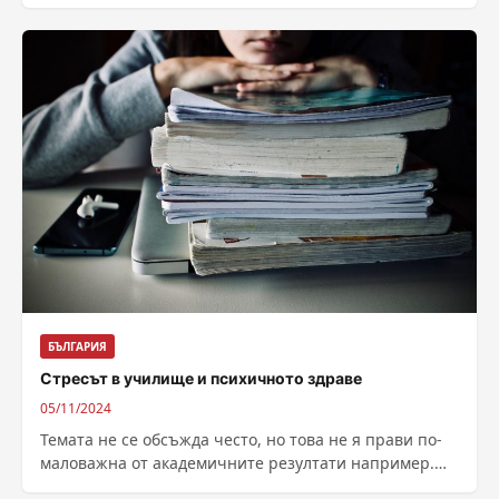
БЪЛГАРИЯ
Стресът в училище и психичното здраве
05/11/2024
Темата не се обсъжда често, но това не я прави по-
маловажна от академичните резултати например.
Впрочем те са доста зависими...