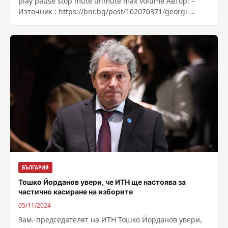
play pause stop mute unmute max volume Автор: –
Източник : https://bnr.bg/post/102070371/georgi-
kirakov
БЪЛГАРИЯ
Тошко Йорданов увери, че ИТН ще настоява за
частично касиране на изборите
05/11/2024
Зам.-председателят на ИТН Тошко Йорданов увери,