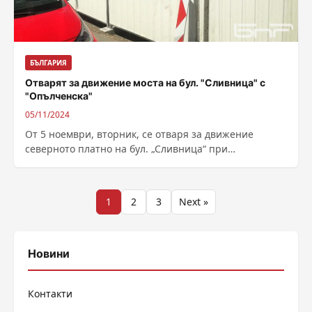
БЪЛГАРИЯ
Отварят за движение моста на бул. "Сливница" с
"Опълченска"
05/11/2024
От 5 ноември, вторник, се отваря за движение
северното платно на бул. „Сливница“ при
кръстовището с ул. „Опълченска“, пътните платна
и...
Разделяне
1
2
3
Next »
на
публикациите
Новини
на
Контакти
страници