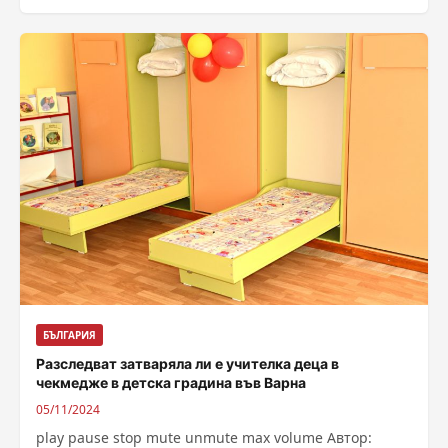
отпадъци за следващата година. Предвиденото
нарастване на данъците...
БЪЛГАРИЯ
Разследват затваряла ли е учителка деца в
чекмедже в детска градина във Варна
05/11/2024
play pause stop mute unmute max volume Автор: