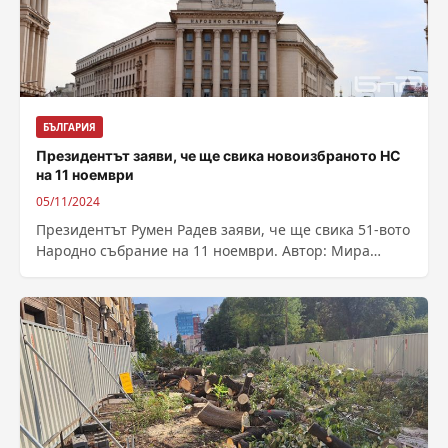
БЪЛГАРИЯ
Президентът заяви, че ще свика новоизбраното НС
на 11 ноември
05/11/2024
Президентът Румен Радев заяви, че ще свика 51-вото
Народно събрание на 11 ноември. Автор: Мира
Стефанова – Източник :
https://bnr.bg/post/102070437/prezidentat-zaavi-che-
shte-svika-novoizbranoto-ns-na-11-noemvri