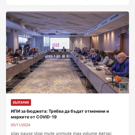
и потърси посредничеството за това на всички
институции,...
БЪЛГАРИЯ
ИПИ за бюджета: Трябва да бъдат отменени и
мерките от COVID-19
05/11/2024
play pause stop mute unmute max volume Автор: