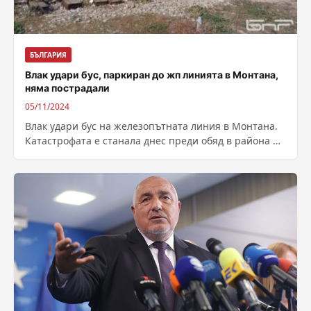
БЪЛГАРИЯ
Влак удари бус, паркиран до жп линията в Монтана,
няма пострадали
05/11/2024
Влак удари бус на железопътната линия в Монтана.
Катастрофата е станала днес преди обяд в района на
квартал „Огоста“. Няма...