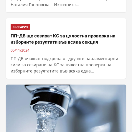
Наталия Ганчовска – Източник :
https://bnr.bg/post/102070414/ipi-za-budjeta-trabva-
da-badat-otmeneni-i-merkite-ot-covid-19
БЪЛГАРИЯ
ПП-ДБ ще сезират КС за цялостна проверка на
изборните резултати във всяка секция
05/11/2024
ПП-ДБ очакват подкрепа от другите парламентарни
сили за сезиране на КС за цялостна проверка на
изборните резултатите във всяка една...