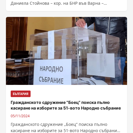
Даниела Стойнова – кор. на БНР във Варна –
Източник : https://bnr.bg/post/102070384/detska-
gradina
БЪЛГАРИЯ
Гражданското сдружение "Боец" поиска пълно
касиране на изборите за 51-вото Народно събрание
05/11/2024
Гражданското сдружение „Боец“ поиска пълно
касиране на изборите за 51-вото Народно събрание