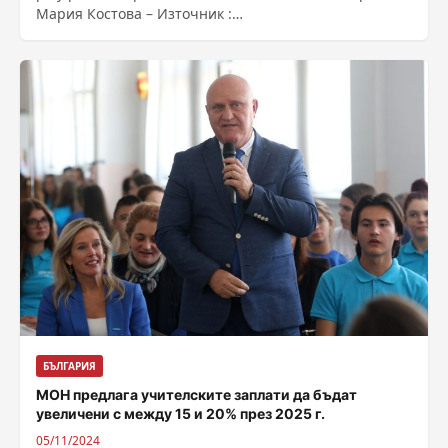
Мария Костова – Източник :
https://bnr.bg/post/102070342/cik-shte-iska-sadeistvie-
ot-smartmatik-zaradi-razpechatvani-po-kasi-buletini-ot-
mashinite-za-glasuvane
БЪЛГАРИЯ
МОН предлага учителските заплати да бъдат
увеличени с между 15 и 20% през 2025 г.
05/11/2024