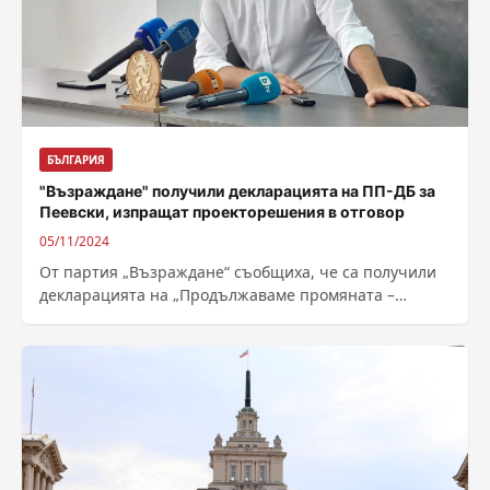
БЪЛГАРИЯ
"Възраждане" получили декларацията на ПП-ДБ за
Пеевски, изпращат проекторешения в отговор
05/11/2024
От партия „Възраждане“ съобщиха, че са получили
декларацията на „Продължаваме промяната –
Демократична България“ за формирането на
„санитарен кордон“ около...