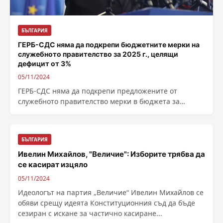
БЪЛГАРИЯ
ГЕРБ-СДС няма да подкрепи бюджетните мерки на
служебното правителство за 2025 г., целящи
дефицит от 3%
05/11/2024
ГЕРБ-СДС няма да подкрепи предложените от
служебното правителство мерки в бюджета за
догодина, с които се цели постигане на
трипроцентен...
БЪЛГАРИЯ
Ивелин Михайлов, "Величие": Изборите трябва да
се касират изцяло
05/11/2024
Идеологът на партия „Величие“ Ивелин Михайлов се
обяви срещу идеята Конституционния съд да бъде
сезиран с искане за частично касиране...