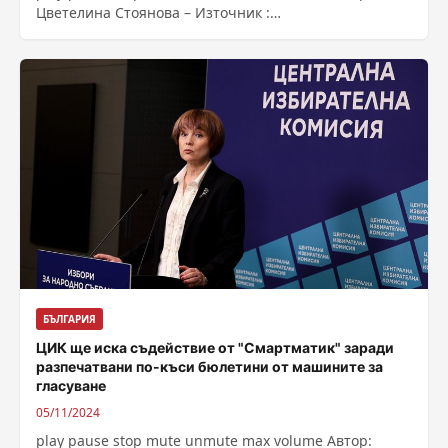
Цветелина Стоянова – Източник :
https://bnr.bg/post/102070341/ministrite-mundrov-i-
karadimov-s-ostri-kritiki-kam-siela-norma-koato-
osigurava-mashinite-za-glasuvane
БЪЛГАРИЯ
ЦИК ще иска съдействие от "Смартматик" заради
разпечатвани по-къси бюлетини от машините за
гласуване
05/11/2024
play pause stop mute unmute max volume Автор: