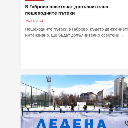
В Габрово осветяват допълнително
пешеходните пътеки
29/11/2024
Пешеходните пътеки в Габрово, където движениет
интензивно, ще бъдат допълнително осветени.
Работата започна и се очаква да приключи в...