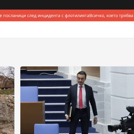
 посланици след инцидента с флотилията
Всичко, което трябва 