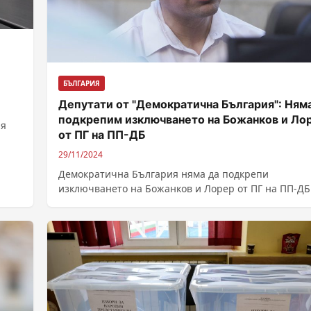
БЪЛГАРИЯ
Депутати от "Демократична България": Ням
подкрепим изключването на Божанков и Ло
ая
от ПГ на ПП-ДБ
29/11/2024
Демократична България няма да подкрепи
изключването на Божанков и Лорер от ПГ на ПП-ДБ
заради различното им гласуване днес, написа...