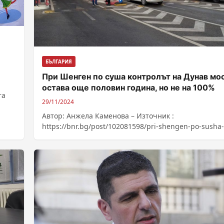
БЪЛГАРИЯ
При Шенген по суша контролът на Дунав мос
остава още половин година, но не на 100%
та
29/11/2024
Автор: Анжела Каменова – Източник :
https://bnr.bg/post/102081598/pri-shengen-po-susha-
granichniat-kontrol-na-dunav-most-2-shte-ostane-no-
nama-da-e-na-100