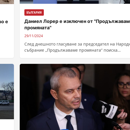
БЪЛГАРИЯ
Даниел Лорер е изключен от "Продължавам
во е
промяната"
29/11/2024
След днешното гласуване за председател на Народ
събрание „Продължаваме промяната“ поиска
оставките на Даниел Лорер и Явор Божанков. С
решение...