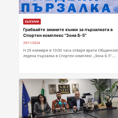
БЪЛГАРИЯ
Грабвайте зимните кънки за пързалката в
Спортен комплекс "Зона Б-5"
29/11/2024
Н 29 ноември в 10:00 часа отваря врати Общинска
ледена пързалка в Спортен комплекс „Зона Б-5“.
Първия ден сесиите ще...