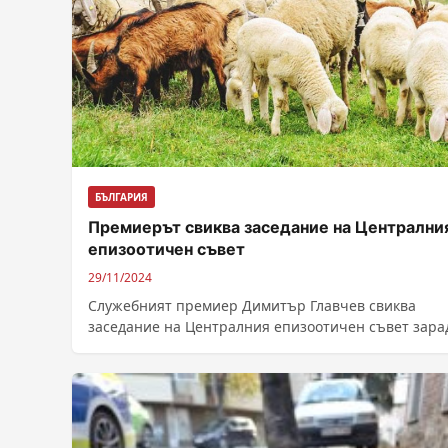
БЪЛГАРИЯ
Премиерът свиква заседание на Централни
епизоотичен съвет
29/11/2024
Служебният премиер Димитър Главчев свиква
заседание на Централния епизоотичен съвет зара
разпространяващите се в страната две опасни за
болести по...