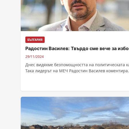
БЪЛГАРИЯ
Радостин Василев: Твърдо сме вече за изб
29/11/2024
Днес видяхме безпомощността на политическата к
Така лидерът на МЕЧ Радостин Василев коментира
провала на седмия опит да бъде избран...