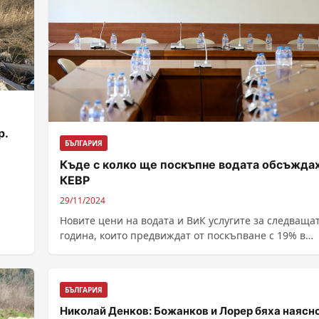
р.
БЪЛГАРИЯ
Къде с колко ще поскъпне водата обсъждах
КЕВР
29/11/2024
Новите цени на водата и ВиК услугите за следваща
година, които предвиждат от поскъпване с 19% в
Сливен до поевтиняване...
БЪЛГАРИЯ
Николай Денков: Божанков и Лорер бяха наясно