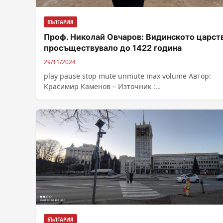
БЪЛГАРИЯ
Проф. Николай Овчаров: Видинското царст
просъществувало до 1422 година
29/11/2024
play pause stop mute unmute max volume Автор:
Красимир Каменов – Източник :
https://bnr.bg/post/102081529/vidinskoto-carstvo-e-
prosashtestvuvalo-do-1422-godina
БЪЛГАРИЯ