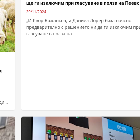
ще ги изключим при гласуване в полза на Пеев
29/11/2024
„И Явор Божанков, и Даниел Лорер бяха наясно
предварително с решението ни да ги изключим пр
гласуване в полза на...
я
ди
разни