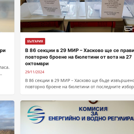
БЪЛГАРИЯ
ори
В 86 секции в 29 МИР – Хасково ще се прав
повторно броене на бюлетини от вота на 27
октомври
ласа.
29/11/2024
В 86 секции в 29 МИР – Хасково ще бъде извършен
повторно броене на бюлетини от последните избор
народни...