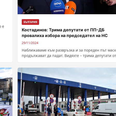
БЪЛГАРИЯ
о е
Костадинов: Трима депутати от ПП-ДБ
провалиха избора на председател на НС
29/11/2024
Наближаваме към развръзка и за пореден път мас
продължават да падат. Видяхте – трима депутати о
„Продължаваме промяната – Демократична...