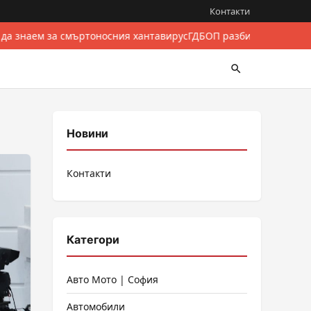
Контакти
да знаем за смъртоносния хантавирус
ГДБОП разби международен
Новини
Контакти
Категори
Авто Мото | София
Автомобили