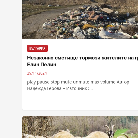
БЪЛГАРИЯ
Незаконно сметище тормози жителите на г
Елин Пелин
29/11/2024
play pause stop mute unmute max volume Автор:
Надежда Герова – Източник :
https://bnr.bg/post/102081450/nezakonno-smetishte-
tormozi-jitelite-na-gr-elin-pelin