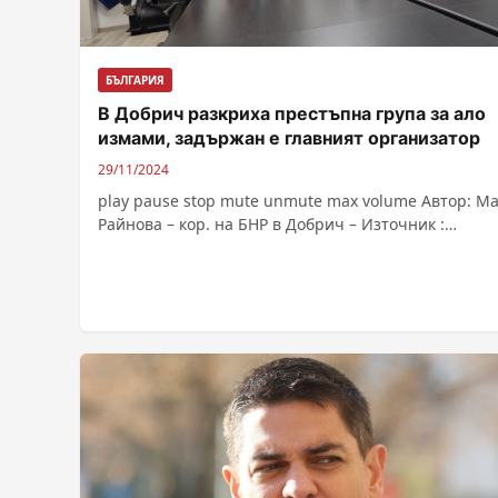
БЪЛГАРИЯ
В Добрич разкриха престъпна група за ало
измами, задържан е главният организатор
29/11/2024
play pause stop mute unmute max volume Автор: М
Райнова – кор. на БНР в Добрич – Източник :
https://bnr.bg/post/102081611/alo-izmamnici