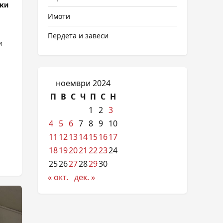
ски
Имоти
Пердета и завеси
и
ноември 2024
П
В
С
Ч
П
С
Н
1
2
3
4
5
6
7
8
9
10
11
12
13
14
15
16
17
18
19
20
21
22
23
24
25
26
27
28
29
30
« окт.
дек. »