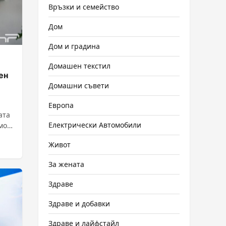
Връзки и семейство
Дом
Дом и градина
Домашен текстил
ен
Домашни съвети
Европа
ата
Електрически Автомобили
мо
Живот
За жената
Здраве
Здраве и добавки
Здраве и лайфстайл