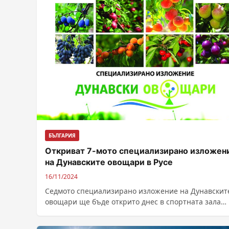
БЪЛГАРИЯ
Откриват 7-мото специализирано изложен
на Дунавските овощари в Русе
16/11/2024
Седмото специализирано изложение на Дунавскит
овощари ще бъде открито днес в спортната зала
„Арена“ в Русе. На повече от 3000...