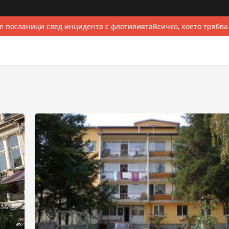
 посланици след инцидента с флотилията
Всичко, което трябва 