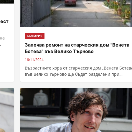
фест
БЪЛГАРИЯ
 на
Започва ремонт на старческия дом "Венета
Ботева" във Велико Търново
16/11/2024
Възрастните хора от старческия дом „Венета Ботев
във Велико Търново ще бъдат разделени при
преместването, което се налага, за да...