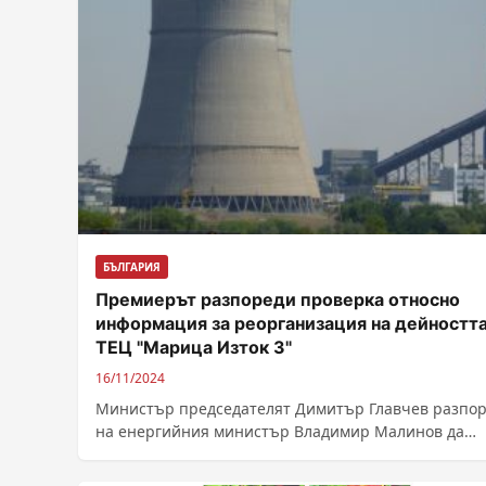
БЪЛГАРИЯ
Премиерът разпореди проверка относно
информация за реорганизация на дейността
ТЕЦ "Марица Изток 3"
16/11/2024
Министър председателят Димитър Главчев разпо
на енергийния министър Владимир Малинов да
извърши проверка относно информация за
реорганизация на дейността на...