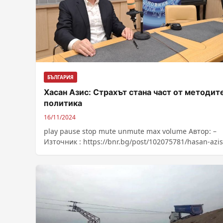
БЪЛГАРИЯ
Хасан Азис: Страхът стана част от методите
политика
16/11/2024
play pause stop mute unmute max volume Автор: –
Източник : https://bnr.bg/post/102075781/hasan-azis
strahat-stana-chast-ot-metodite-za-politika