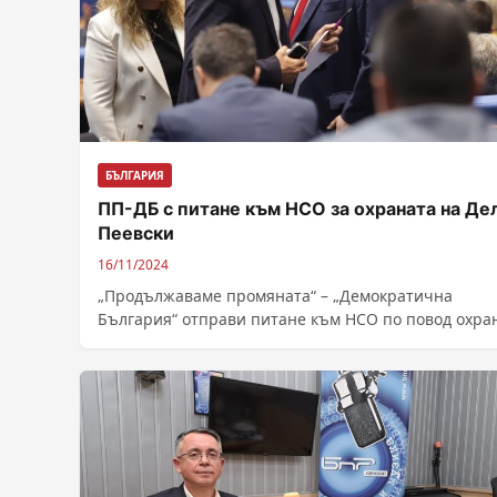
БЪЛГАРИЯ
ПП-ДБ с питане към НСО за охраната на Де
Пеевски
16/11/2024
„Продължаваме промяната“ – „Демократична
България“ отправи питане към НСО по повод охра
на Делян Пеевски, съобщава във Фейсбук
съпредседателят на...