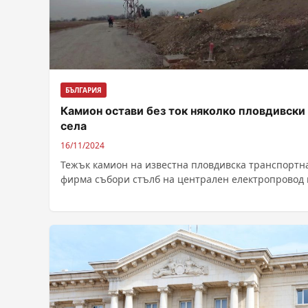
БЪЛГАРИЯ
Камион остави без ток няколко пловдивски
села
16/11/2024
Тежък камион на известна пловдивска транспортн
фирма събори стълб на централен електропровод в
Трилистник и остави няколко села без...