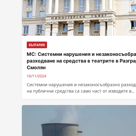
БЪЛГАРИЯ
МС: Системни нарушения и незаконосъобр
разходване на средства в театрите в Разгра
Смолян
16/11/2024
Системни нарушения и незаконосъобразно разход
на публични средства са само част от изводите в
доклада на Главния инспекторат на Министерски...