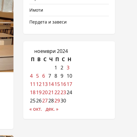
Имоти
Пердета и завеси
ноември 2024
П
В
С
Ч
П
С
Н
1
2
3
4
5
6
7
8
9
10
11
12
13
14
15
16
17
18
19
20
21
22
23
24
25
26
27
28
29
30
« окт.
дек. »