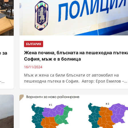
БЪЛГАРИЯ
Жена почина, блъсната на пешеходна пътек
 за
София, мъж е в болница
16/11/2024
Мъж и жена са били блъснати от автомобил на
пешеходна пътека в София. Автор: Ерол Емилов –
-
Източник : https://bnr.bg/post/102075794