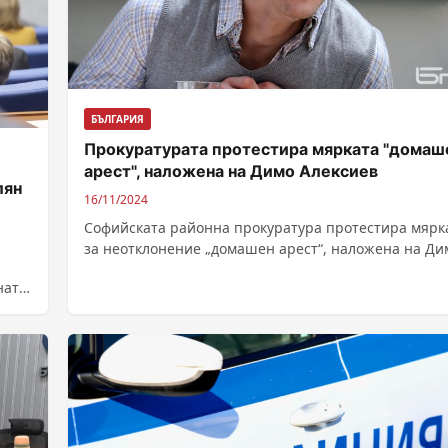
БЪЛГАРИЯ
Прокуратурата протестира мярката "домаш
арест", наложена на Димо Алексиев
лян
16/11/2024
Софийската районна прокуратура протестира мярк
за неотклонение „домашен арест“, наложена на Ди
Алексиев. Актьорът бе задържан преди три дни в...
ната