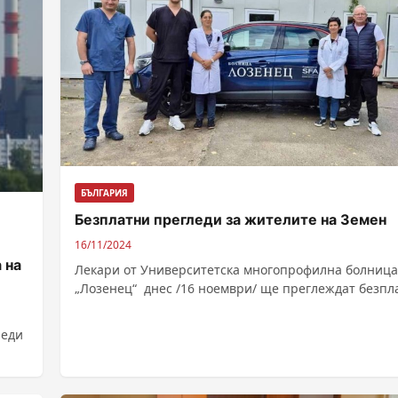
БЪЛГАРИЯ
Безплатни прегледи за жителите на Земен
16/11/2024
 на
Лекари от Университетска многопрофилна болница
„Лозенец“ днес /16 ноември/ ще преглеждат безпл
жители на Земен. Автор: Елена Тамакярска – Изто
:...
реди