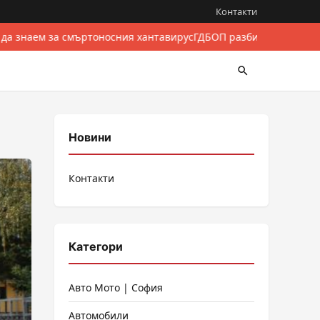
Контакти
да знаем за смъртоносния хантавирус
ГДБОП разби международен
Новини
Контакти
Категори
Авто Мото | София
Автомобили