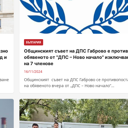
БЪЛГАРИЯ
азно
Общинският съвет на ДПС Габрово е против
д и
обявеното от "ДПС – Ново начало" изключва
на 7 членове
16/11/2024
ване
Общинският съвет на ДПС Габрово се противопост
на обявеното вчера от „ДПС – Ново начало“
изключване на седем от членовете...