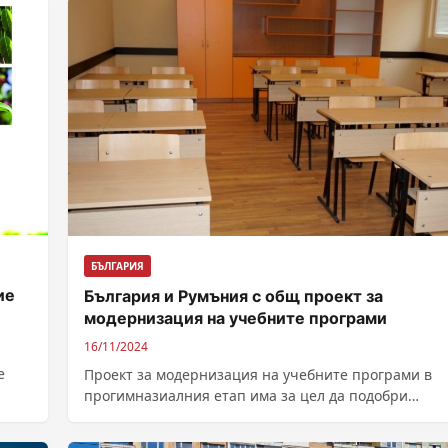
БЪЛГАРИЯ
ие
България и Румъния с общ проект за
модернизация на учебните програми
16/11/2024
е
Проект за модернизация на учебните програми в
прогимназиалния етап има за цел да подобри
качеството на образованието в България. По...