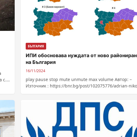
БЪЛГАРИЯ
ИПИ обосновава нуждата от ново райониран
на България
16/11/2024
а
play pause stop mute unmute max volume Автор: –
 с.
Източник : https://bnr.bg/post/102075776/adrian-niko