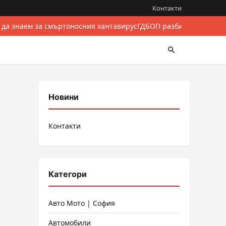
Контакти
 да знаем за смъртоносния хантавирус
ГДБОП разби международе
Новини
Контакти
Категори
Авто Мото | София
Автомобили