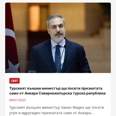
СВЯТ
Турският външен министър ще посети признатата
само от Анкара Севернокипърска турска република
08/01/2025
Турският външен министър Хакан Фидан ще посети
утре и вдругиден признатата само от Анкара