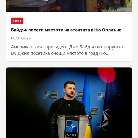
СВЯТ
Байдън посети мястото на атентата в Ню Орлиънс
08/01/2025
Американският президент Джо Байдън и съпругата
му Джил посетиха снощи мястото в град Ню
Орлиънс, щата Луизиана, на което атентат...