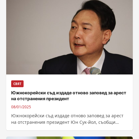
СВЯТ
Южнокорейски съд издаде отново заповед за арест
на отстранения президент
08/01/2025
Южнокорейски съд издаде отново заповед за арест
на отстранения президент Юн Сук-йол, съобщи
агенцията за разследване на корупция в страната...