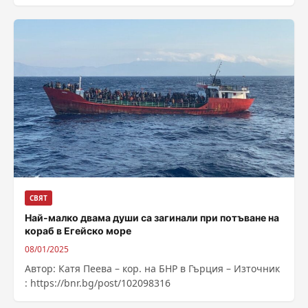
бюджета за отбрана, като се опита да се
позиционира...
СВЯТ
Най-малко двама души са загинали при потъване на
кораб в Егейско море
08/01/2025
Автор: Катя Пеева – кор. на БНР в Гърция – Източник
: https://bnr.bg/post/102098316