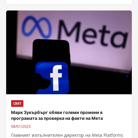
Севернокипърска турска република (СКРТ), за да...
СВЯТ
Марк Зукърбърг обяви големи промени в
програмата за проверка на факти на Мета
08/01/2025
Главният изпълнителен директор на Meta Platforms