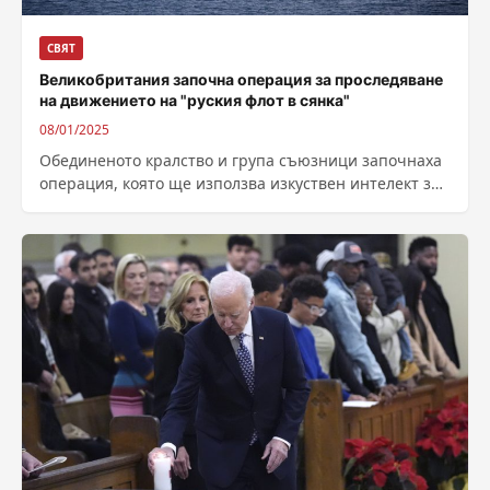
СВЯТ
Великобритания започна операция за проследяване
на движението на "руския флот в сянка"
08/01/2025
Обединеното кралство и група съюзници започнаха
операция, която ще използва изкуствен интелект за
по-добро откриване на заплахи за подводните
кабели...