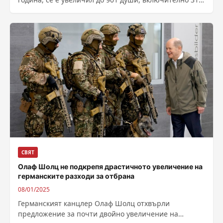
жени, някои от които...
СВЯТ
Олаф Шолц не подкрепя драстичното увеличение на
германските разходи за отбрана
08/01/2025
Германският канцлер Олаф Шолц отхвърли
предложение за почти двойно увеличение на