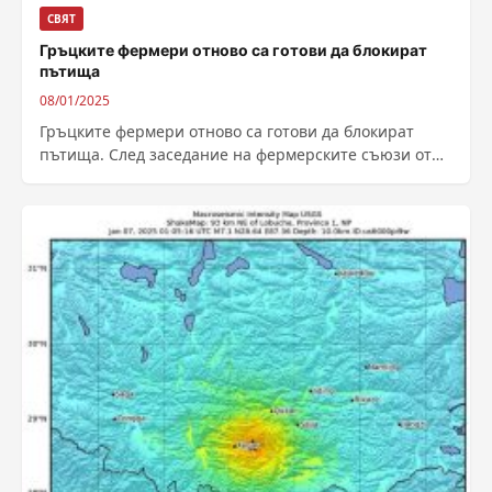
СВЯТ
Гръцките фермери отново са готови да блокират
пътища
08/01/2025
Гръцките фермери отново са готови да блокират
пътища. След заседание на фермерските съюзи от
цялата страна е взето решение за...