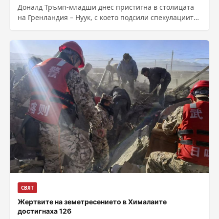
Доналд Тръмп-младши днес пристигна в столицата
на Гренландия – Нуук, с което подсили спекулациите
около потенциалното преминаване на богатия на...
СВЯТ
Жертвите на земетресението в Хималаите
достигнаха 126