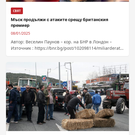
СВЯТ
Мъск продължи с атаките срещу британския
премиер
08/01/2025
Автор: Веселин Паунов – кор. на БНР в Лондон –
Източник : https://bnr.bg/post/102098114/miliarderat-
dopuska-che-kiar-starmar-shte-posledva-sadbata-na-
kanadskia-si-kolega-djastin-trudo