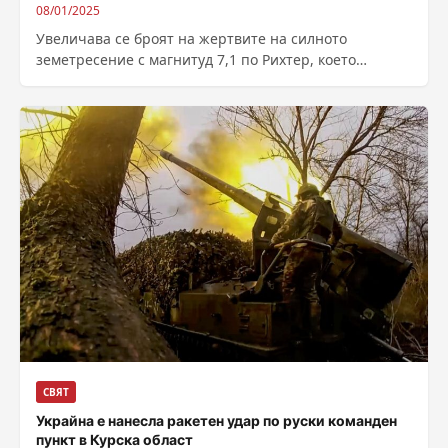
08/01/2025
Увеличава се броят на жертвите на силното
земетресение с магнитуд 7,1 по Рихтер, което
разлюля китайския автономен район Тибет. Според...
СВЯТ
Украйна е нанесла ракетен удар по руски команден
пункт в Курска област