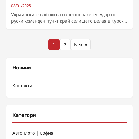
08/01/2025
Украинските войски са нанесли ракетен удар по
руски команден пункт край селището Белая в Курска
област, съобщиха от генералния щаб...
Разделяне
1
2
Next »
на
публикациите
Новини
на
Контакти
страници
Категори
Авто Мото | София