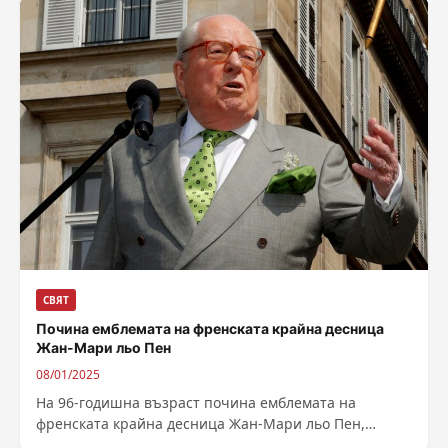
СВЯТ
Почина емблемата на френската крайна десница
Жан-Мари льо Пен
08/01/2025
На 96-годишна възраст почина емблемата на
френската крайна десница Жан-Мари льо Пен,
предаде АФП, позовавайки се на съобщение на