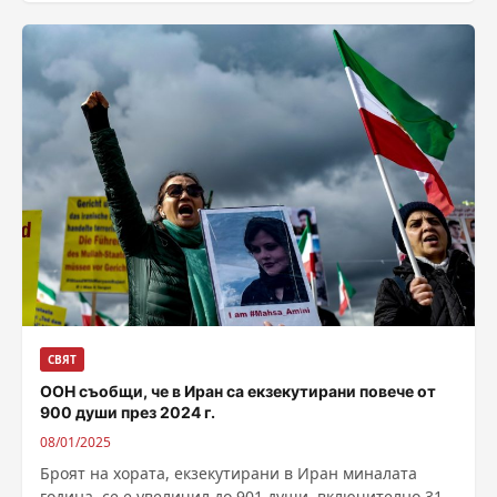
семейството...
СВЯТ
ООН съобщи, че в Иран са екзекутирани повече от
900 души през 2024 г.
08/01/2025
Броят на хората, екзекутирани в Иран миналата
година, се е увеличил до 901 души, включително 31