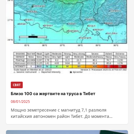
СВЯТ
Близо 100 са жертвите на труса в Тибет
08/01/2025
Мощно земетресение с магнитуд 7,1 разлюля
китайския автономен район Тибет. До момента
властите съобщават за най-малко 95 загинали и
над...