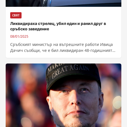
СВЯТ
Ликвидираха стрелец, убил един и ранил друг в
сръбско заведение
08/01/2025
Сръбският министър на вътрешните работи Ивица
Дачич съобщи, че е бил ликвидиран 48-годишният
мъж, който снощи стреля в заведение в...