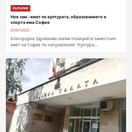
БЪЛГАРИЯ
Нов зам.-кмет по културата, образованието и
спорта има София
07/01/2025
Благородна Здравкова заема позицията заместник-
кмет на София по направление “Култура,
образование, спорт и младежки дейности“ от 7
януари, съобщиха от...