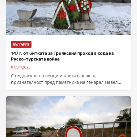
БЪЛГАРИЯ
147 г. от битката за Троянския проход в хода на
Руско-турската война
07/01/2025
С поднасяне на венци и цветя в знак на
признателност пред паметника на генерал Павел
Карцов в Троян днес от...