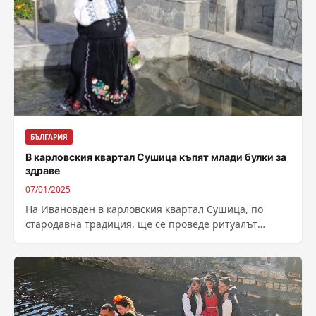
БЪЛГАРИЯ
В карловския квартал Сушица къпят млади булки за
здраве
07/01/2025
На Ивановден в карловския квартал Сушица, по
стародавна традиция, ще се проведе ритуалът
„Къпанак“. Празничното събитие ще започне в 10:30
часа,...