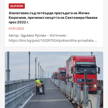
БЪЛГАРИЯ
Апелативен съд потвърди присъдата на Жечко
Кюркчиев, причинил смъртта на Светомира Накева
през 2022 г.
07/01/2025
Автор: Здравка Русева – Източник :
https://bnr.bg/post/102097924/potvardiha-prisadata-
na-jechko-kurkchiev