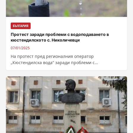
БЪЛГАРИЯ
Протест заради проблеми с водоподаването в
кюстендилското с. Николичевци
07/01/2025
На протест пред регионалния оператор
„Кюстендилска вода“ заради проблеми с
водоснабдяването излизат от кюстендилското село
Николичевци, каза кметицата му Спаска...