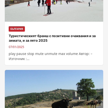
БЪЛГАРИЯ
Туристическият бранш с позитивни очаквания и за
зимата, и за лято 2025
07/01/2025
play pause stop mute unmute max volume Автор: –
Източник :
https://bnr.bg/post/102097964/turisticheskiat-bransh-s-
pozitivni-ochakvania-i-za-zimata-i-za-lato-2025