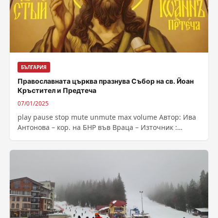
БЪЛГАРИЯ
Православната църква празнува Събор на св. Йоан
Кръстител и Предтеча
07/01/2025
play pause stop mute unmute max volume Автор: Ива
Антонова – кор. на БНР във Враца – Източник :
https://bnr.bg/post/102097962