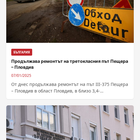
БЪЛГАРИЯ
Продължава ремонтът на третокласния път Пещера
– Пловдив
07/01/2025
От днес продължава ремонтът на път III-375 Пещера
– Пловдив в област Пловдив, в близо 3,4-
километровия участък между селата Йоаким...