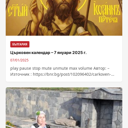
БЪЛГАРИЯ
Църковен календар – 7 януари 2025 г.
07/01/2025
play pause stop mute unmute max volume Автор: –
Източник : https://bnr.bg/post/102096402/carkoven-
kalendar-7-anuari-2025-g