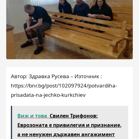
Автор: Здравка Русева – Източник :
https://bnr.bg/post/102097924/potvardiha-
prisadata-na-jechko-kurkchiev
Виж и това
Свилен Трифонов:
Еврозоната е привилегия и признание,
а не ненужен държавен ангажимент