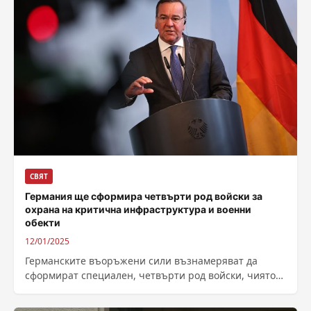
СВЯТ
Германия ще сформира четвърти род войски за
охрана на критична инфраструктура и военни
обекти
12/01/2025
Германските въоръжени сили възнамеряват да
сформират специален, четвърти род войски, чиято
задача ще бъде да охраняват критична
инфраструктура и ключови...