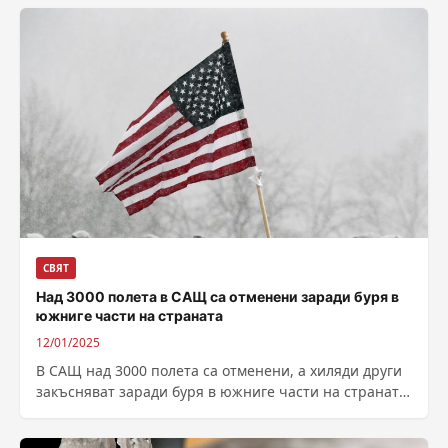
СВЯТ
Над 3000 полета в САЩ са отменени заради буря в
южниге части на страната
12/01/2025
В САЩ над 3000 полета са отменени, а хиляди други
закъсняват заради буря в южниге части на страната,
съобщава Франс...