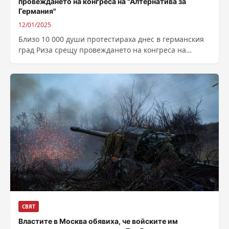
провеждането на конгреса на "Алтернатива за
Германия"
12/01/2025
Близо 10 000 души протестираха днес в германския
град Риза срещу провеждането на конгреса на
крайнодясната „Алтернатива за Германия“ там....
СВЯТ
Властите в Москва обявиха, че войските им