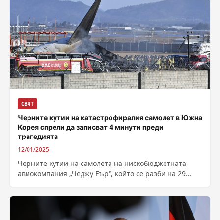
СВЯТ
Черните кутии на катастрофиралия самолет в Южна
Корея спрели да записват 4 минути преди
трагедията
12/01/2025
Черните кутии на самолета на нискобюджетната
авиокомпания „Чеджу Еър“, който се разби на 29
декември, са спрели да записват около...