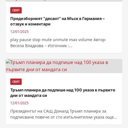
СВЯТ
Предизборният "десант" на Мъск в Германия –
отзвук и коментари
12/01/2025
play pause stop mute unmute max volume Автор:
Весела Владкова – Източник :
https://bnr.bg/post/102100133
СВЯТ
Тръмп планира да подпише над 100 указа в първите
дни от мандата си
12/01/2025
Президентът на САЩ Доналд Тръмп планира за
подписване повече от сто изпълнителни указа още в
първите дни от новия си...