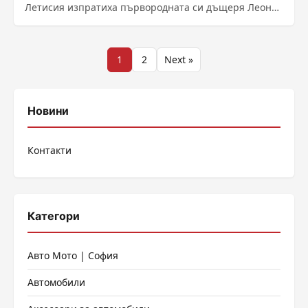
Летисия изпратиха първородната си дъщеря Леонор
към следващия етап на военноморското ѝ
обучение....
Разделяне
1
2
Next »
на
публикациите
Новини
на
Контакти
страници
Категори
Авто Мото | София
Автомобили