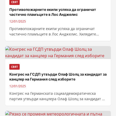
СВЯТ
Противопожарните екипи успяха да ограничат
частично пламъците в Лос Анджелис
12/01/2025
Противопожарните екипи успяха да ограничат
частично пламъците в Лос Анджелис. Хилядите
огнеборци в Лос Анджелис са притиснати от
времето, за да...
СВЯТ
Конгрес на ГСДП утвърди Олаф Шолц за кандидат за
канцлер на Германия след изборите
12/01/2025
Конгрес на Германската социалдемократическа
партия утвърди канцлера Олаф Шолц за кандидат на
партията за нов мандат начело на Германия след...