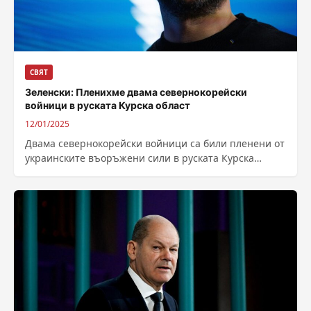
СВЯТ
Зеленски: Пленихме двама севернокорейски
войници в руската Курска област
12/01/2025
Двама севернокорейски войници са били пленени от
украинските въоръжени сили в руската Курска
област, заяви украинският президент Володимир
Зеленски. Той...