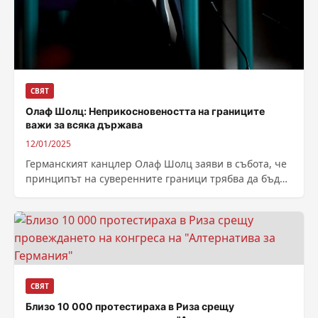
СВЯТ
Олаф Шолц: Неприкосновеността на границите
важи за всяка държава
12/01/2025
Германският канцлер Олаф Шолц заяви в събота, че
принципът на суверенните граници трябва да бъде
защитен, като неговото изказване идва...
СВЯТ
Близо 10 000 протестираха в Риза срещу