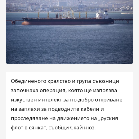
Обединеното кралство и група съюзници
започнаха операция, която ще използва
изкуствен интелект за по-добро откриване
на заплахи за подводните кабели и
проследяване на движението на „руския
флот в сянка“, съобщи Скай нюз.