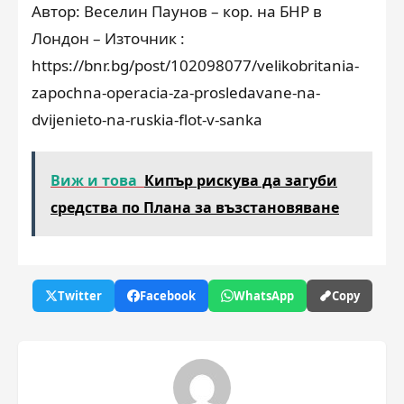
Автор: Веселин Паунов – кор. на БНР в
Лондон – Източник :
https://bnr.bg/post/102098077/velikobritania-
zapochna-operacia-za-prosledavane-na-
dvijenieto-na-ruskia-flot-v-sanka
Виж и това
Кипър рискува да загуби
средства по Плана за възстановяване
Twitter
Facebook
WhatsApp
Copy