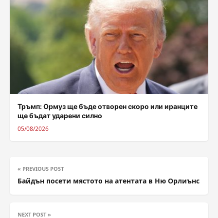
Тръмп: Ормуз ще бъде отворен скоро или иранците
ще бъдат ударени силно
05/08/2026
« PREVIOUS POST
Байдън посети мястото на атентата в Ню Орлиънс
NEXT POST »