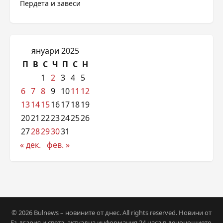
Пердета и завеси
януари 2025
П
В
С
Ч
П
С
Н
1
2
3
4
5
6
7
8
9
10
11
12
13
14
15
16
17
18
19
20
21
22
23
24
25
26
27
28
29
30
31
« дек.
фев. »
© 2026 Bulnews – новините от днес. All rights reserved. Новини от
България и света, актуална информация 24 часа в денонощието.