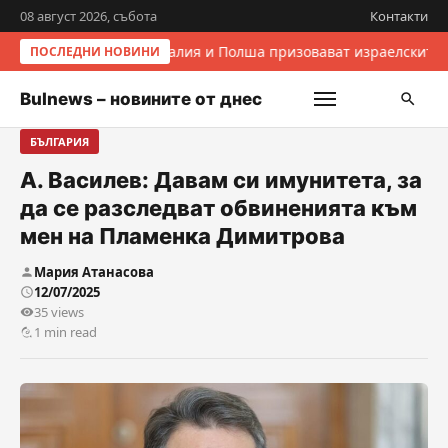
08 август 2026, събота
Контакти
Италия и Полша призовават израелските 
ПОСЛЕДНИ НОВИНИ
Bulnews – новините от днес
БЪЛГАРИЯ
А. Василев: Давам си имунитета, за
да се разследват обвиненията към
мен на Пламенка Димитрова
Мария Атанасова
12/07/2025
35 views
1 min read