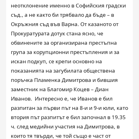
неотклонение именно в Софийския градски
съд., а не както би трябвало да бъде – в
Окръжния съд във Варна. От казаното от
Прокуратурата дотук стана ясно, че
обвинените за организирана престъпна
група за корупционни престъпления и за
искан подкуп, се крепи основно на
показанията на загубилата обществена
поръчка Пламенка Димитрова и бившия
заместник на Благомир Коцев – Диан
Иванов. Интересно е, че Иванов е бил
разпитан за първи път на 8-и и 9-и юли, като
втория път разпитът е бил започнал в 19.35
ч. след медийни участия на Димитрова, в
които тя твърди, че той също е част от