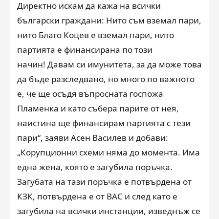
Директно искам да кажа на всички
български граждани: Нито съм вземал пари,
нито Благо Коцев е вземал пари, нито
партията е финансирана по този
начин! Давам си имунитета, за да може това
да бъде разследвано, но много по важното
е, че ще осъдя въпросната госпожа
Пламенка и като събера парите от нея,
наистина ще финансирам партията с тези
пари“, заяви Асен Василев и добави:
„Корупционни схеми няма до момента. Има
една жена, която е загубила поръчка.
Загубата на тази поръчка е потвърдена от
КЗК, потвърдена е от ВАС и след като е
загубила на всички инстанции, изведнъж се