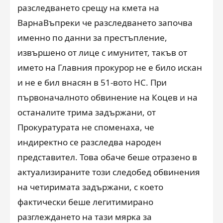
разследването срещу на кмета на
ВарнаВъпреки че разследването започва
именно по данни за престъпление,
извършено от лице с имунитет, такъв от
името на Главния прокурор не е било искан
и не е бил внасян в 51-вото НС. При
първоначалното обвинение на Коцев и на
останалите трима задържани, от
Прокуратурата не споменаха, че
индиректно се разследва народен
представител. Това обаче беше отразено в
актуализираните този следобед обвинения
на четиримата задържани, с което
фактически беше легитимирано
разглеждането на тази мярка за