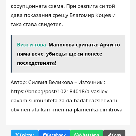
корупцонната схема. При разпита си той
дава показания срещу Благомир Коцев и
така става свидетел.
Виж и това
Манолова срината: Арчи го
няма вече, убиецът ще си понесе
последствията!
Автор: Силвия Великова – Източник :
https://bnr.bg/post/102184018/a-vasilev-
davam-si-imuniteta-za-da-badat-razsledvani-
obvineniata-kam-men-na-plamenka-dimitrova
Twitter
Facebook
WhatsApp
Copy