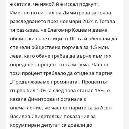
е сетила, че някой ѝ е искал подкуп“.
Именно по сигнал на Димитрова започва
разследването през ноември 2024 г. Тогава
тя разказва, че Благомир Коцев и двама
общински съветници от ПП са ѝ обещали да
спечели обществена поръчка за 1,5 млн.
лева, като обаче трябва да върне към тях
определен процент от тази сума. Част от
този процент трябвало да отиде за партия
„Продължаваме промяната“. Процентът
първо бил 10%, а след това станал 15%, е
казала Димитрова и останала с
впечатление, че част от парите са за Асен
Василев.Свидетелски показания за
корумпиран депутат са довели до