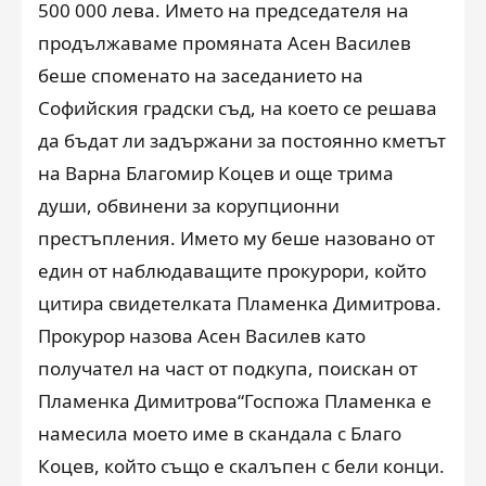
500 000 лева. Името на председателя на
продължаваме промяната Асен Василев
беше споменато на заседанието на
Софийския градски съд, на което се решава
да бъдат ли задържани за постоянно кметът
на Варна Благомир Коцев и още трима
души, обвинени за корупционни
престъпления. Името му беше назовано от
един от наблюдаващите прокурори, който
цитира свидетелката Пламенка Димитрова.
Прокурор назова Асен Василев като
получател на част от подкупа, поискан от
Пламенка Димитрова“Госпожа Пламенка е
намесила моето име в скандала с Благо
Коцев, който също е скалъпен с бели конци.