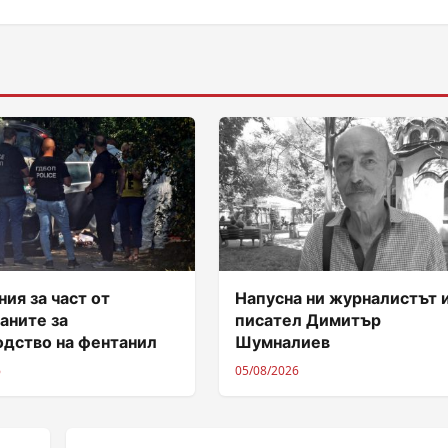
ия за част от
Напусна ни журналистът 
аните за
писател Димитър
одство на фентанил
Шумналиев
6
05/08/2026