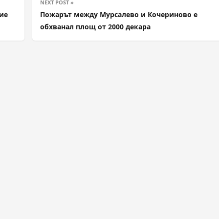
NEXT POST »
лие
Пожарът между Мурсалево и Кочериново е
обхванал площ от 2000 декара