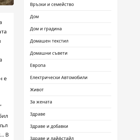
Връзки и семейство
Дом
а
Дом и градина
ата
в
Домашен текстил
Домашни съвети
в
Европа
Електрически Автомобили
н е
Живот
в
За жената
“
Здраве
бил
шъл
Здраве и добавки
т… В
Здраве и лайфстайл