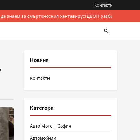
Контакти
 да знаем за смъртоносния хантавирус
ГДБОП разби международе
Новини
.
Контакти
Категори
Авто Мото | София
Автомобили