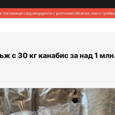
 посланици след инцидента с флотилията
Всичко, което трябва
 с 30 кг канабис за над 1 млн