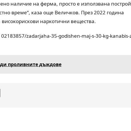
вено наличие на ферма, просто е използвана построй
стно време“, каза още Величков. През 2022 година
а високорискови наркотични вещества.
/102183857/zadarjaha-35-godishen-maj-s-30-kg-kanabis-
ради проливните дъждове