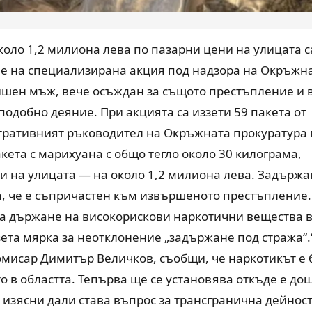
коло 1,2 милиона лева по пазарни цени на улицата с
ме на специализирана акция под надзора на Окръжн
ишен мъж, вече осъждан за същото престъпление и 
одобно деяние. При акцията са иззети 59 пакета от
ративният ръководител на Окръжната прокуратура 
акета с марихуана с общо тегло около 30 килограма,
ени на улицата — на около 1,2 милиона лева. Задържа
ва, че е съпричастен към извършеното престъпление.
за държане на високорискови наркотични вещества 
зета мярка за неотклонение „задържане под стража“.
омисар Димитър Величков, съобщи, че наркотикът е 
о в областта. Тепърва ще се установява откъде е до
е изясни дали става въпрос за трансгранична дейнос