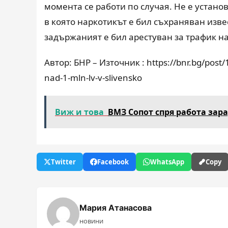
момента се работи по случая. Не е устано
в която наркотикът е бил съхраняван изве
задържаният е бил арестуван за трафик н
Автор: БНР – Източник : https://bnr.bg/post
nad-1-mln-lv-v-slivensko
Виж и това
ВМЗ Сопот спря работа за
Twitter
Facebook
WhatsApp
Copy
Мария Атанасова
новини