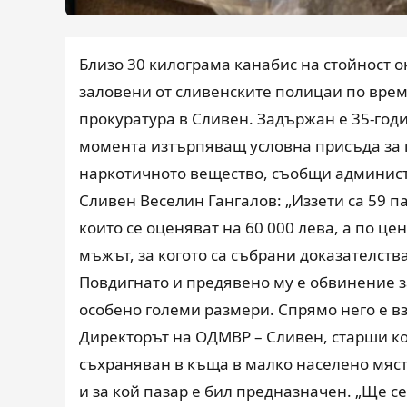
Близо 30 килограма канабис на стойност о
заловени от сливенските полицаи по вре
прокуратура в Сливен. Задържан е 35-год
момента изтърпяващ условна присъда за п
наркотичното вещество, съобщи админист
Сливен Веселин Гангалов: „Иззети са 59 п
които се оценяват на 60 000 лева, а по ц
мъжът, за когото са събрани доказателст
Повдигнато и предявено му е обвинение 
особено големи размери. Спрямо него е в
Директорът на ОДМВР – Сливен, старши к
съхраняван в къща в малко населено мяст
и за кой пазар е бил предназначен. „Ще с