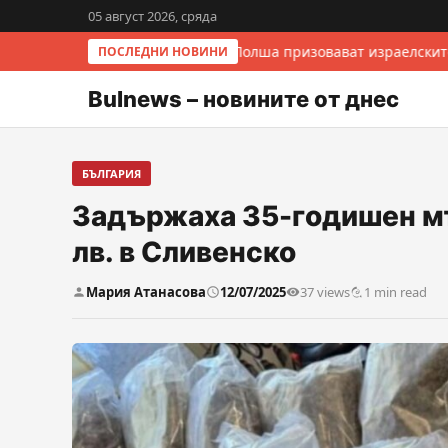
05 август 2026, сряда
Италия и Полша призовават израелските
ПОСЛЕДНИ НОВИНИ
Bulnews – новините от днес
БЪЛГАРИЯ
Задържаха 35-годишен мъж
лв. в Сливенско
Мария Атанасова
12/07/2025
37 views
1 min read