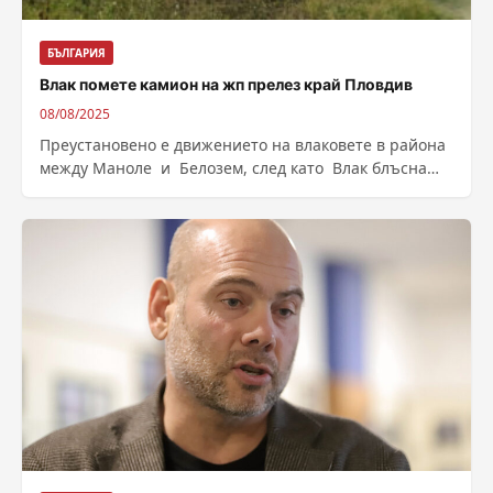
БЪЛГАРИЯ
Влак помете камион на жп прелез край Пловдив
08/08/2025
Преустановено е движението на влаковете в района
между Маноле и Белозем, след като Влак блъсна
камион на ЖП прелез в...