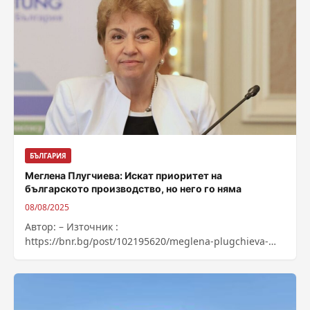
БЪЛГАРИЯ
Меглена Плугчиева: Искат приоритет на
българското производство, но него го няма
08/08/2025
Автор: – Източник :
https://bnr.bg/post/102195620/meglena-plugchieva-
iskat-prioritet-na-balgarskoto-proizvodstvo-no-nego-go-
nama