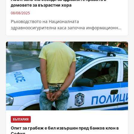
домовете за възрастни хора
08/08/2025
Ръководството на Националната
здравноосигурителна каса започна информационни
беседи за здравноосигурителните права на
възрастните хора, настанени в домове. Срещите
целят по-добра...
БЪЛГАРИЯ
Опит за грабеж е бил извършен пред банков клон в
София