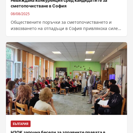
Невиждана конкуренция сред кандидатите за
сметопочистване в София
08/08/2025
Обществените поръчки за сметопочистването и
извозването на отпадъци в София привлякоха силен
интерес, констатират от Столичната община. Общо
15 оферти...
БЪЛГАРИЯ
НЗОК започна беседи за здравните правата в