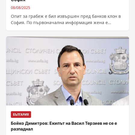
08/08/2025
Опит за грабеж е бил извършен пред банков клон в
София. По първоначална информация жена е
изтеглила голяма сума пари...
БЪЛГАРИЯ
Бойко Димитров: Екипът на Васил Терзиев не се е
разпаднал