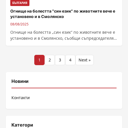
БЪЛГАРИЯ
Огнище на болестта "син език" по животните вече е
установено и в Смолянско
08/08/2025
Огнище на болестта „син език“ по животните вече е
установено и в Смолянско, съобщи съпредседателят
на Националната овцевъдна и козевъдна...
Разделяне
1
2
3
4
Next »
на
публикациите
Новини
на
Контакти
страници
Категори