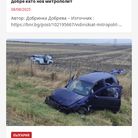
добре като нов митрополит
08/08/2025
Автор: Добринка Добрева – Източник :
https://bnr.bg/post/102195667/vidinskiat-mitropolit-
pahomii-posreshtnat-sam-dobre-kato-nov-mitropolit
БЪЛГАРИЯ