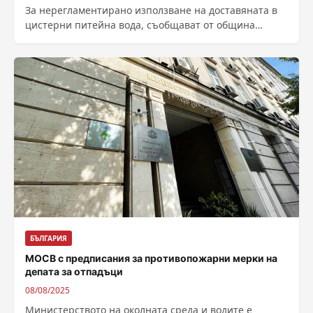
За нерегламентирано използване на доставяната в
цистерни питейна вода, съобщават от община
Брезник. Установено е, че в условията на
обявеното...
БЪЛГАРИЯ
МОСВ с предписания за противопожарни мерки на
депата за отпадъци
08/08/2025
Министерството на околната среда и водите е