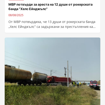
МВР потвърди за ареста на 12 души от рокерската
банда "Хелс Ейнджълс"
08/08/2025
От МВР потвърдиха, че 13 души от рокерската банда
„Хелс Ейнджълс“ са задържани за престъпления като
побои, рекет и разпространение...