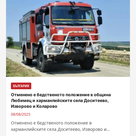
БЪЛГАРИЯ
Отменено е бедственото положение в община
Любимец и харманлийските села Доситеево,
Изворово и Коларово
08/08/2025
Отменено е бедственото положение в
харманлийските села Доситеево, Изворово и
Коларово, както и в община Любимец заради