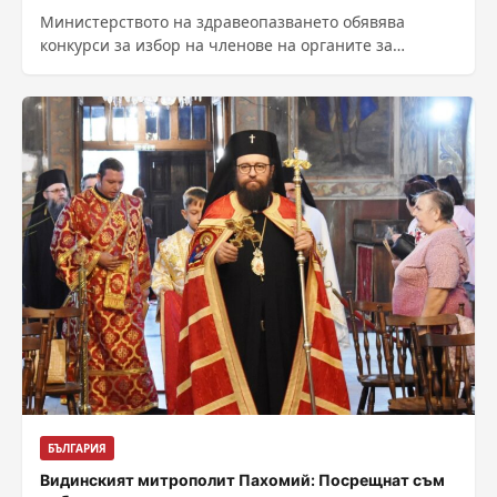
Министерството на здравеопазването обявява
конкурси за избор на членове на органите за
управление на търговски дружества от системата на
здравеопазването....
БЪЛГАРИЯ
Видинският митрополит Пахомий: Посрещнат съм