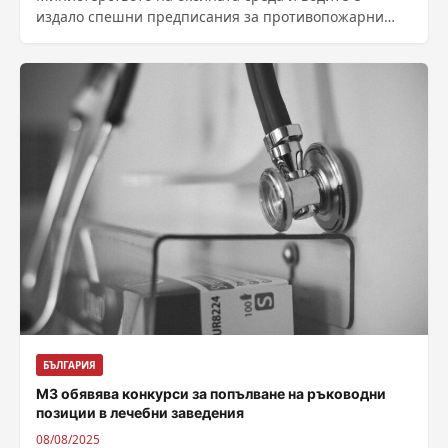
издало спешни предписания за противопожарни
мерки на депата и инсталациите за отпадъци,
както...
БЪЛГАРИЯ
МЗ обявява конкурси за попълване на ръководни
позиции в лечебни заведения
08/08/2025