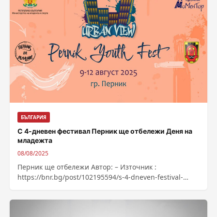
БЪЛГАРИЯ
С 4-дневен фестивал Перник ще отбележи Деня на
младежта
08/08/2025
Перник ще отбележи Автор: – Източник :
https://bnr.bg/post/102195594/s-4-dneven-festival-
pernik-shte-otbeleji-dena-na-mladejta