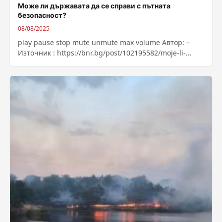
Може ли държавата да се справи с пътната
безопасност?
08/08/2025
play pause stop mute unmute max volume Автор: –
Източник : https://bnr.bg/post/102195582/moje-li-
darjavata-da-se-spravi-s-patnata-bezopasnost