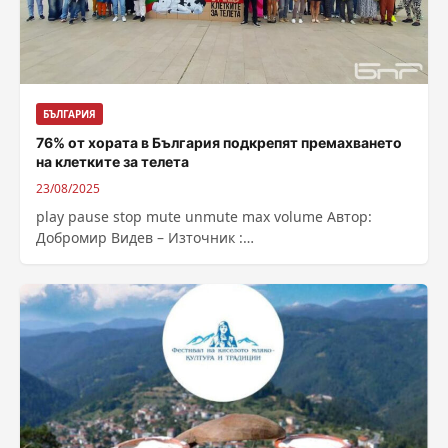
БЪЛГАРИЯ
76% от хората в България подкрепят премахването
на клетките за телета
23/08/2025
play pause stop mute unmute max volume Автор:
Добромир Видев – Източник :
https://bnr.bg/post/102199874/76-procenta-ot-horata-v-
balgaria-podkrepat-premahvaneto-na-kletkite-za-teleta