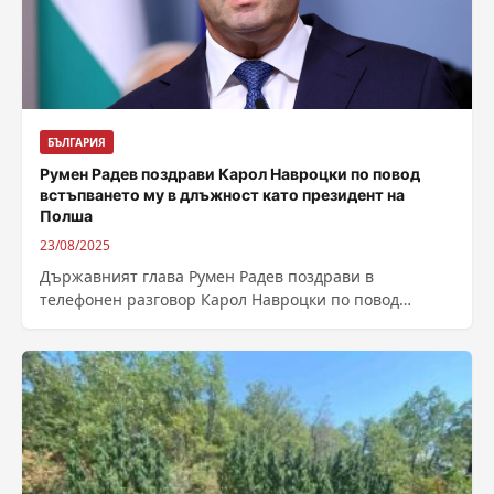
БЪЛГАРИЯ
Румен Радев поздрави Карол Навроцки по повод
встъпването му в длъжност като президент на
Полша
23/08/2025
Държавният глава Румен Радев поздрави в
телефонен разговор Карол Навроцки по повод
встъпването му в длъжност като президент на
Полша....