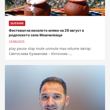
БЪЛГАРИЯ
Фестивал на киселото мляко на 29 август в
родопското село Момчиловци
23/08/2025
play pause stop mute unmute max volume Автор:
Светослава Кузманова – Източник :
https://bnr.bg/post/102200660/festival-na-kiseloto-
mlako-na-29-avgust-v-rodopskoto-selo-momchilovci