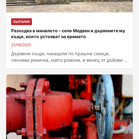
БЪЛГАРИЯ
Разходка в миналото – село Медвен и дървените му
къщи, които устояват на времето
23/08/2025
Дървени къщи, накацали по прашни сокаци,
пенлива рекичка, която ромоли, и венец от дъбови и
букови гори в околностите –...