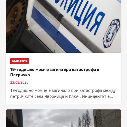
БЪЛГАРИЯ
19-годишно момче загина при катастрофа в
Петричко
23/08/2025
19-годишно момче е загинало при катастрофа между
петричките села Яворница и Ключ. Инцидентът е
станал около 21:15 часа. По информация от...