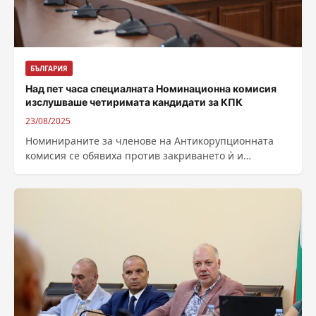
БЪЛГАРИЯ
Над пет часа специалната Номинационна комисия
изслушваше четиримата кандидати за КПК
23/08/2025
Номинираните за членове на Антикорупционната
комисия се обявиха против закриването ѝ и
допуснаха проверки срещу включените в
американския списък „Магнитски“...