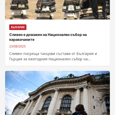
БЪЛГАРИЯ
Сливен е домакин на Национален събор на
каракачаните
23/08/2025
Сливен посреща танцови състави от България и
Гърция за ежегодния Национален събор на
каракачаните в България, съобщават от общината.
Тридесет...