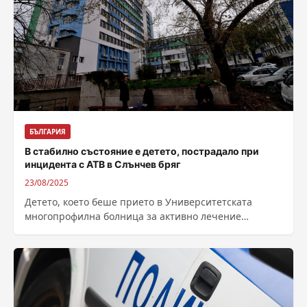
БЪЛГАРИЯ
В стабилно състояние е детето, пострадало при
инцидента с АТВ в Слънчев бряг
23/08/2025
Детето, което беше прието в Университетската
многопрофилна болница за активно лечение
(УМБАЛ) – Бургас с тежки травми след инцидента с...