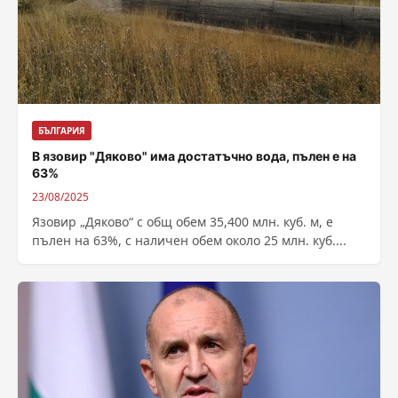
БЪЛГАРИЯ
В язовир "Дяково" има достатъчно вода, пълен е на
63%
23/08/2025
Язовир „Дяково“ с общ обем 35,400 млн. куб. м, е
пълен на 63%, с наличен обем около 25 млн. куб....