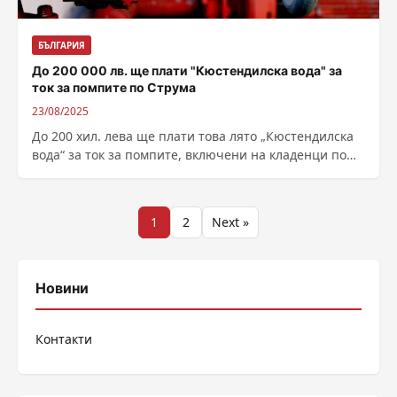
БЪЛГАРИЯ
До 200 000 лв. ще плати "Кюстендилска вода" за
ток за помпите по Струма
23/08/2025
До 200 хил. лева ще плати това лято „Кюстендилска
вода“ за ток за помпите, включени на кладенци по
река Струма,...
Разделяне
1
2
Next »
на
публикациите
Новини
на
Контакти
страници