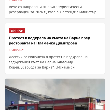
Вече са направени първите туристически
резервации за 2026 г., каза в Кюстендил министър
Мирослав Боршош, който беше в града за...
БЪЛГАРИЯ
Протест в подкрепа на кмета на Варна пред
ресторанта на Пламенка Димитрова
16/08/2025
Десетки се включиха в протест в подкрепа на
задържания кмет на Варна Благомир
Коцев. „Свобода за Варна“, „Искаме си
кмета“,“Пламенка в...