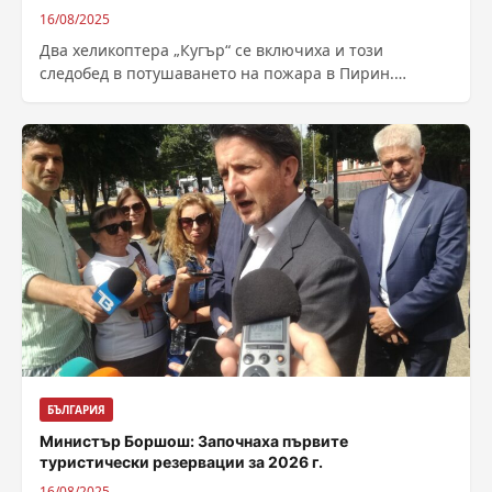
16/08/2025
Два хеликоптера „Кугър“ се включиха и този
следобед в потушаването на пожара в Пирин.
Ситуацията към момента е спокойна. 22 дни...
БЪЛГАРИЯ
Министър Боршош: Започнаха първите
туристически резервации за 2026 г.
16/08/2025