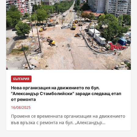
БЪЛГАРИЯ
Нова организация на движението по бул.
"Александър Стамболийски" заради следващ етап
от ремонта
16/08/2025
Променя се временната организация на движението
във връзка с ремонта на бул. „Александър
Стамболийски“, като се затваря за движение
участък...