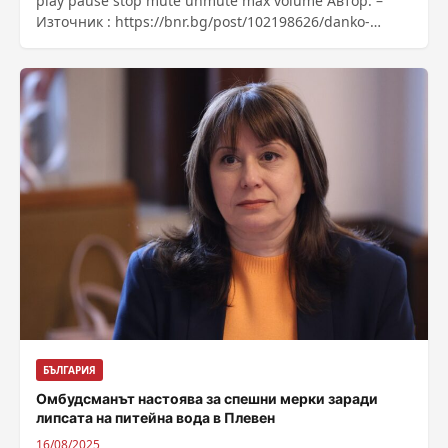
play pause stop mute unmute max volume Автор: –
Източник : https://bnr.bg/post/102198626/danko-
kalapish-shte-se-naloji-li-sofiiski-deca-da-uchat-vav-
furgon-vmesto-v-klasna-staa
БЪЛГАРИЯ
Омбудсманът настоява за спешни мерки заради
липсата на питейна вода в Плевен
16/08/2025