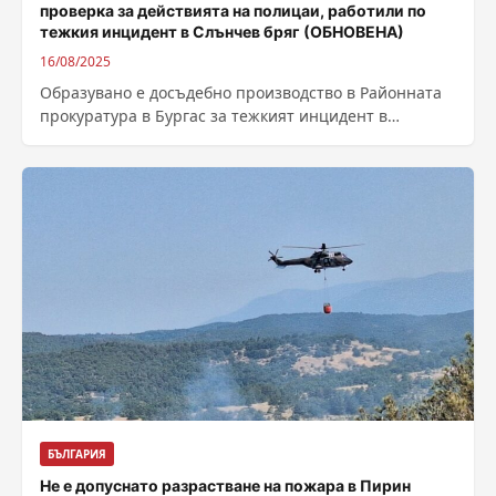
проверка за действията на полицаи, работили по
тежкия инцидент в Слънчев бряг (ОБНОВЕНА)
16/08/2025
Образувано е досъдебно производство в Районната
прокуратура в Бургас за тежкият инцидент в
Слънчев бряг, при който пострадаха петима души...
БЪЛГАРИЯ
Не е допуснато разрастване на пожара в Пирин