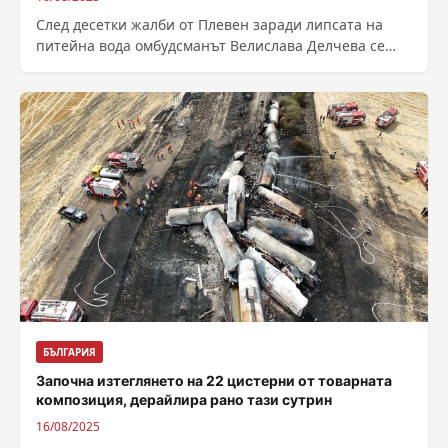
След десетки жалби от Плевен заради липсата на
питейна вода омбудсманът Велислава Делчева се
обърна към министъра на регионалното развитие...
БЪЛГАРИЯ
Започна изтеглянето на 22 цистерни от товарната
композиция, дерайлира рано тази сутрин
16/08/2025