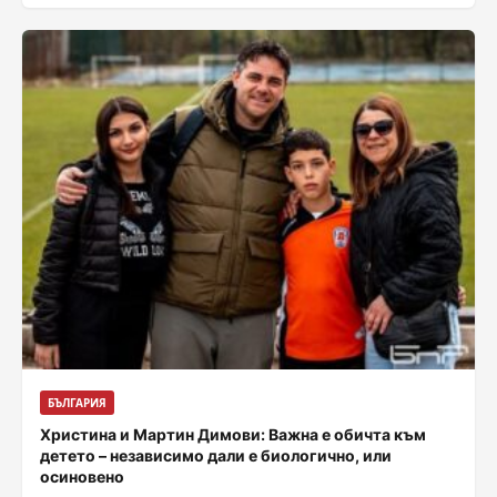
днес със света литургия, отслужена в
митрополитския храм „Успение Богородично“....
БЪЛГАРИЯ
Христина и Мартин Димови: Важна е обичта към
детето – независимо дали е биологично, или
осиновено