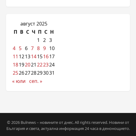
август 2025
П
В
С
Ч
П
С
Н
1
2
3
4
5
6
7
8
9
10
11
12
13
14
15
16
17
18
19
20
21
22
23
24
25
26
27
28
29
30
31
« юли
сеп. »
© 2026 Bulnews – новините от днес. All rights reserved. Новини от
България и света, актуална информация 24 часа в денонощието.