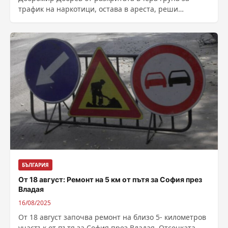
трафик на наркотици, остава в ареста, реши
пловдивският Окръжен съд. Припомням, че
Добрев...
БЪЛГАРИЯ
От 18 август: Ремонт на 5 км от пътя за София през
Владая
16/08/2025
От 18 август започва ремонт на близо 5- километров
участък от пътя за София през Владая. Отсечката,