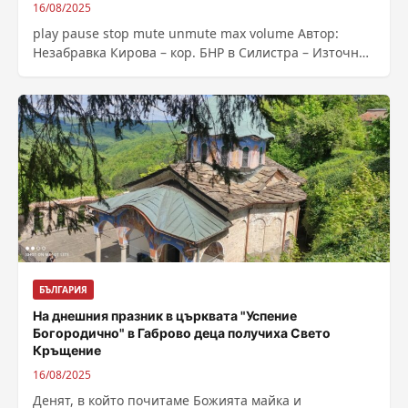
16/08/2025
play pause stop mute unmute max volume Автор:
Незабравка Кирова – кор. БНР в Силистра – Източник
: https://bnr.bg/post/102198599/hristina-i-martin-
dimovi-vajna-e-obichta-kam-deteto-nezavisimo-dali-e-
biologichno-ili-osinoveno
БЪЛГАРИЯ
На днешния празник в църквата "Успение
Богородично" в Габрово деца получиха Свето
Кръщение
16/08/2025
Денят, в който почитаме Божията майка и