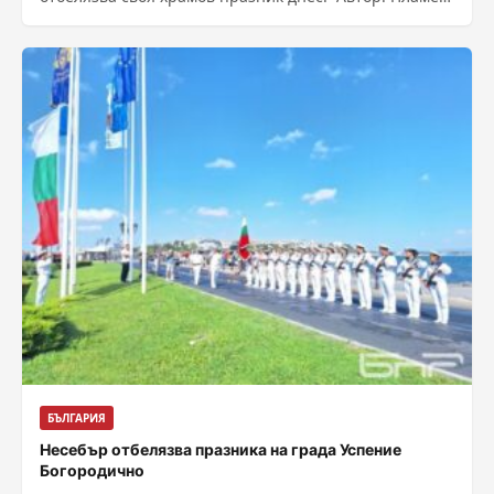
Христов – кор. на БНР в Ловеч – Източник...
БЪЛГАРИЯ
Несебър отбелязва празника на града Успение
Богородично