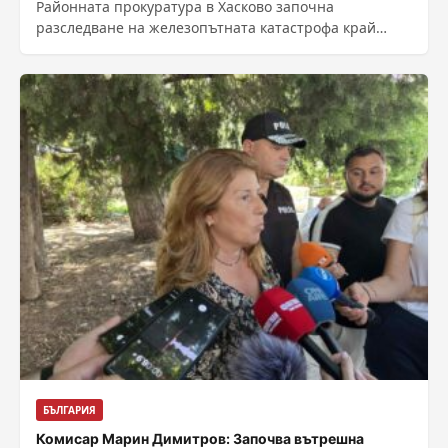
Районната прокуратура в Хасково започна
разследване на железопътната катастрофа край
симеоновградското село Пясъчево, при която
цистерни с нафта излязоха от...
БЪЛГАРИЯ
Комисар Марин Димитров: Започва вътрешна