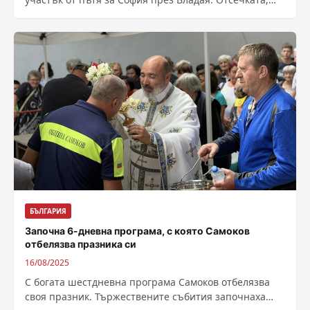
която ще бъде...
БЪЛГАРИЯ
Започна 6-дневна програма, с която Самоков
отбелязва празника си
16/08/2025
С богата шестдневна програма Самоков отбелязва
своя празник. Тържествените събития започнаха