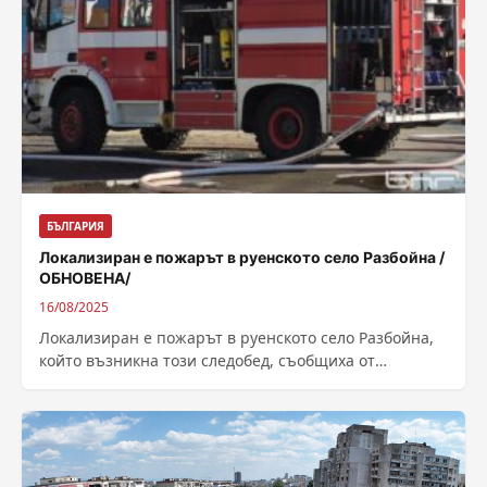
БЪЛГАРИЯ
Локализиран е пожарът в руенското село Разбойна /
ОБНОВЕНА/
16/08/2025
Локализиран е пожарът в руенското село Разбойна,
който възникна този следобед, съобщиха от
бургаската пожарна служба.“Огнеборците изгасят
последните огнища, съвсем...