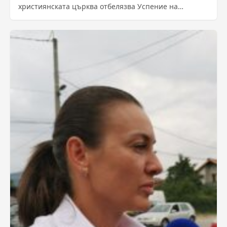
християнската църква отбелязва Успение на
Пресвета Богородица, е сред най-предпочитаните за
извършване на...