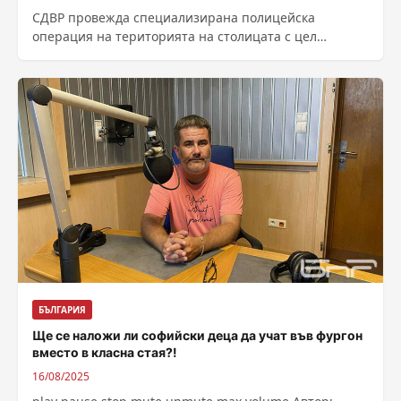
СДВР провежда специализирана полицейска
операция на територията на столицата с цел
извеждане в известност на максимален брой водачи,
които притежават...
БЪЛГАРИЯ
Ще се наложи ли софийски деца да учат във фургон
вместо в класна стая?!
16/08/2025