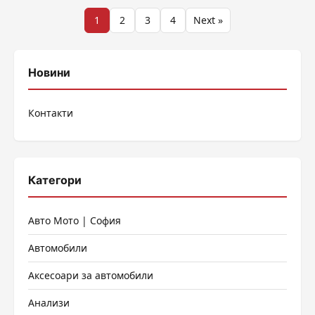
Разделяне
1
2
3
4
Next »
на
публикациите
Новини
на
Контакти
страници
Категори
Авто Мото | София
Автомобили
Аксесоари за автомобили
Анализи