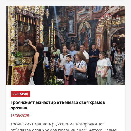
съобщиха...
БЪЛГАРИЯ
Троянският манастир отбелязва своя храмов
празник
16/08/2025
Троянският манастир „Успение Богородично“
отбелязва своя храмов празник днес. Автор: Пламен