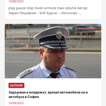
16/08/2025
play pause stop mute unmute max volume Автор:
Зоран Пешовски – БНР Бургас – Източник :
https://bnr.bg/post/102198552/nesebar-otbelazva-
praznika-na-grada-uspenie-bogorodichno
БЪЛГАРИЯ
Задържан е младежът, врязал автомобила си в
автобуса в София
16/08/2025