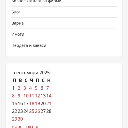
Бизнес каталог за фирми
Блог
Варна
Имоти
Пердета и завеси
септември 2025
П
В
С
Ч
П
С
Н
1
2
3
4
5
6
7
8
9
10
11
12
13
14
15
16
17
18
19
20
21
22
23
24
25
26
27
28
29
30
« авг.
окт. »