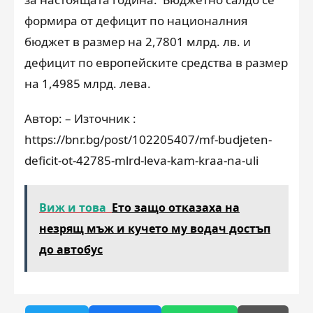
формира от дефицит по националния
бюджет в размер на 2,7801 млрд. лв. и
дефицит по европейските средства в размер
на 1,4985 млрд. лева.
Автор: – Източник :
https://bnr.bg/post/102205407/mf-budjeten-
deficit-ot-42785-mlrd-leva-kam-kraa-na-uli
Виж и това
Ето защо отказаха на
незрящ мъж и кучето му водач достъп
до автобус