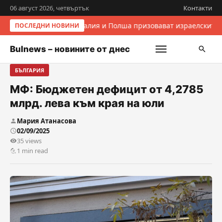
06 август 2026, четвъртък
Контакти
Италия и Полша призовават израелските 
ПОСЛЕДНИ НОВИНИ
Bulnews – новините от днес
БЪЛГАРИЯ
МФ: Бюджетен дефицит от 4,2785
млрд. лева към края на юли
Мария Атанасова
02/09/2025
35 views
1 min read