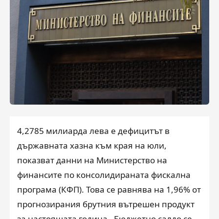
4,2785 милиарда лева е дефицитът в
държавната хазна към края на юли,
показват данни на Министерство на
финансите по консолидираната фискална
програма (КФП). Това се равнява на 1,96% от
прогнозирания брутния вътрешен продукт
за настоящата година. Бюджетно салдо се