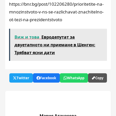
https://bnr.bg/post/102206280/prioritetite-na-
mnozinstvoto-v-ns-se-razlichavat-znachitelno-
ot-tezi-na-prezidentstvoto
Виж и това
Евродепутат за
двуетапното ни приемане в Шенген:
Трябват ясни дати
Twitter
Facebook
WhatsApp
Copy
Мария Атанасова