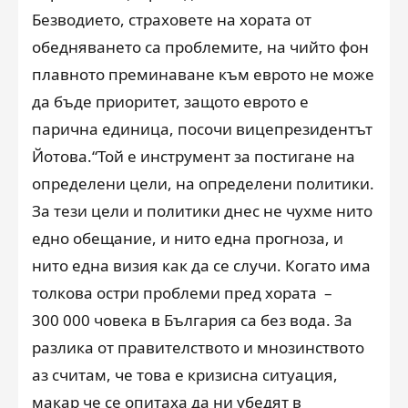
Безводието, страховете на хората от
обедняването са проблемите, на чийто фон
плавното преминаване към еврото не може
да бъде приоритет, защото еврото е
парична единица, посочи вицепрезидентът
Йотова.“Той е инструмент за постигане на
определени цели, на определени политики.
За тези цели и политики днес не чухме нито
едно обещание, и нито една прогноза, и
нито една визия как да се случи. Когато има
толкова остри проблеми пред хората –
300 000 човека в България са без вода. За
разлика от правителството и мнозинството
аз считам, че това е кризисна ситуация,
макар че се опитаха да ни убедят в