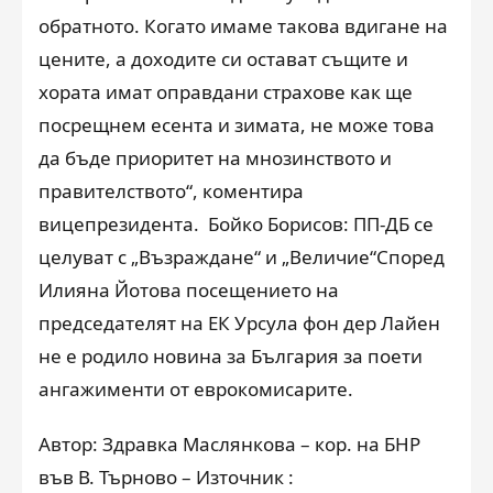
обратното. Когато имаме такова вдигане на
цените, а доходите си остават същите и
хората имат оправдани страхове как ще
посрещнем есента и зимата, не може това
да бъде приоритет на мнозинството и
правителството“, коментира
вицепрезидента. Бойко Борисов: ПП-ДБ се
целуват с „Възраждане“ и „Величие“Според
Илияна Йотова посещението на
председателят на ЕК Урсула фон дер Лайен
не е родило новина за България за поети
ангажименти от еврокомисарите.
Автор: Здравка Маслянкова – кор. на БНР
във В. Търново – Източник :