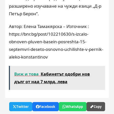
разширено изучаване на чужди езици „Д-р
Петър Берон”.
Автор: Елена Тамакярска – Източник :
https://bnr.bg/post/102210630/s-izcalo-
obnoven-pluven-basein-posreshta-15-
septemvri-deseto-osnovno-uchilishte-v-pernik-
aleko-konstantinov
Виж и това
Кабинетът одобри нов
дълг от над 7 млрд. лева
Twitter
Facebook
WhatsApp
Copy