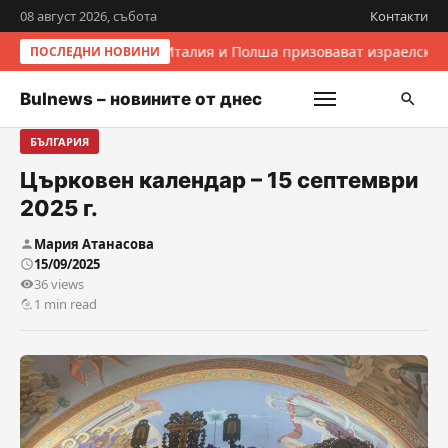
08 август 2026, събота
Контакти
Италия и Полша призовават израелскит
ПОСЛЕДНИ НОВИНИ
Bulnews – новините от днес
БЪЛГАРИЯ
Църковен календар – 15 септември
2025 г.
Мария Атанасова
15/09/2025
36 views
1 min read