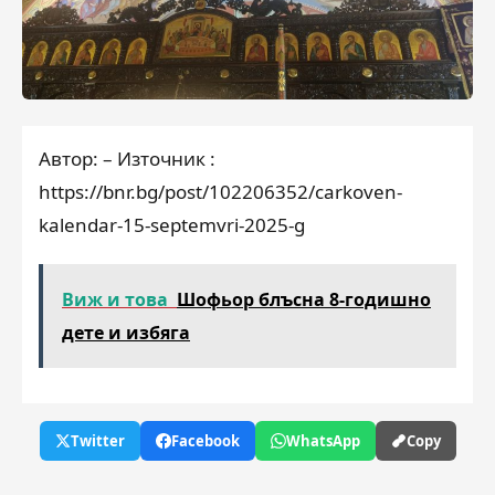
Автор: – Източник :
https://bnr.bg/post/102206352/carkoven-
kalendar-15-septemvri-2025-g
Виж и това
Шофьор блъсна 8-годишно
дете и избяга
Twitter
Facebook
WhatsApp
Copy