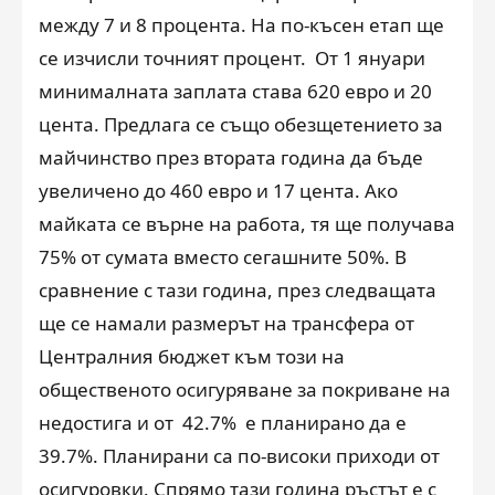
между 7 и 8 процента. На по-късен етап ще
се изчисли точният процент. От 1 януари
минималната заплата става 620 евро и 20
цента. Предлага се също обезщетението за
майчинство през втората година да бъде
увеличено до 460 евро и 17 цента. Ако
майката се върне на работа, тя ще получава
75% от сумата вместо сегашните 50%. В
сравнение с тази година, през следващата
ще се намали размерът на трансфера от
Централния бюджет към този на
общественото осигуряване за покриване на
недостига и от 42.7% е планирано да е
39.7%. Планирани са по-високи приходи от
осигуровки. Спрямо тази година ръстът е с