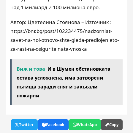
над 1 милиард и 100 милиона евро.
Автор: Цветелина Стоянова – Източник :
https://bnr.bg/post/102234475/nadzorniat-
savet-na-noi-otnovo-shte-gleda-predlojenieto-
za-rast-na-osiguritelnata-vnoska
Виж и това
И в Шумен обстановката
остава усложнена, има затворени
пътища заради сняг и закъсали
пожарни
Twitter
Facebook
WhatsApp
Copy