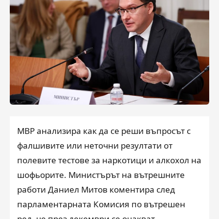
МВР анализира как да се реши въпросът с
фалшивите или неточни резултати от
полевите тестове за наркотици и алкохол на
шофьорите. Министърът на вътрешните
работи Даниел Митов коментира след
парламентарната Комисия по вътрешен
ред, че през декември се очакват