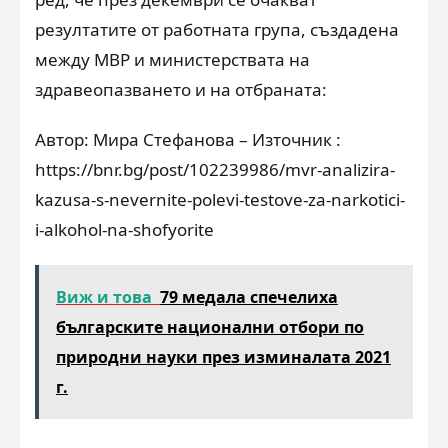
резултатите от работната група, създадена
между МВР и министерствата на
здравеопазването и на отбраната:
Автор: Мира Стефанова – Източник :
https://bnr.bg/post/102239986/mvr-analizira-
kazusa-s-nevernite-polevi-testove-za-narkotici-
i-alkohol-na-shofyorite
Виж и това
79 медала спечелиха
българските национални отбори по
природни науки през изминалата 2021
г.