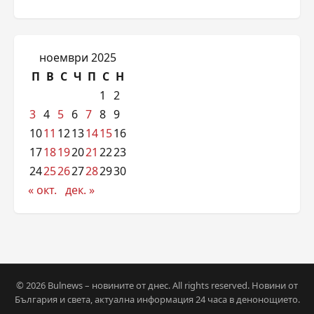
ноември 2025
П
В
С
Ч
П
С
Н
1
2
3
4
5
6
7
8
9
10
11
12
13
14
15
16
17
18
19
20
21
22
23
24
25
26
27
28
29
30
« окт.
дек. »
© 2026 Bulnews – новините от днес. All rights reserved. Новини от
България и света, актуална информация 24 часа в денонощието.