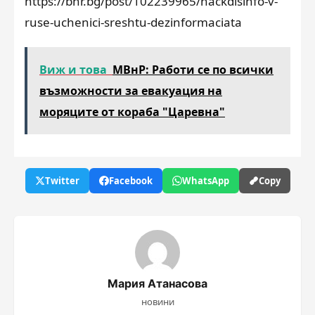
https://bnr.bg/post/102239965/hackdisinfo-v-
ruse-uchenici-sreshtu-dezinformaciata
Виж и това
МВнР: Работи се по всички
възможности за евакуация на
моряците от кораба "Царевна"
Twitter
Facebook
WhatsApp
Copy
Мария Атанасова
новини