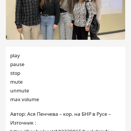
play
pause
stop
mute
unmute
max volume
Автор: Ася Пенчева – кор. на БНР в Русе –
Източник :