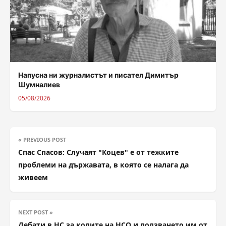
Напусна ни журналистът и писател Димитър
Шумналиев
05/08/2026
« PREVIOUS POST
Спас Спасов: Случаят "Коцев" е от тежките
проблеми на държавата, в която се налага да
живеем
NEXT POST »
Дебати в НС за колите на НСО и ползването им от