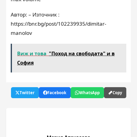
Автор: – Източник :
https://bnr.bg/post/102239935/dimitar-
manolov
Виж и това
"Поход на свободата" и в
София
Twitter
Facebook
WhatsApp
Copy