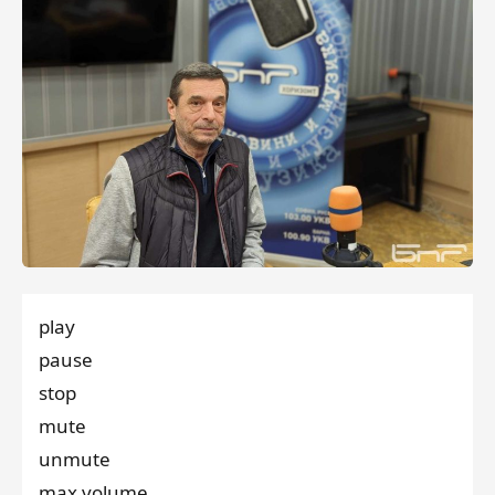
play
pause
stop
mute
unmute
max volume