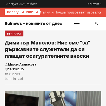
08 август 2026, събота
Контакти
Италия и Полша призовават израелскит
ПОСЛЕДНИ НОВИНИ
Bulnews – новините от днес
БЪЛГАРИЯ
Димитър Манолов: Ние сме "за"
държавните служители да си
плащат осигурителните вноски
Мария Атанасова
14/11/2025
35 views
1 min read