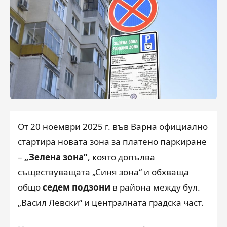
От 20 ноември 2025 г. във Варна официално
стартира новата зона за платено паркиране
–
„Зелена зона“
, която допълва
съществуващата „Синя зона“ и обхваща
общо
седем подзони
в района между бул.
„Васил Левски“ и централната градска част.