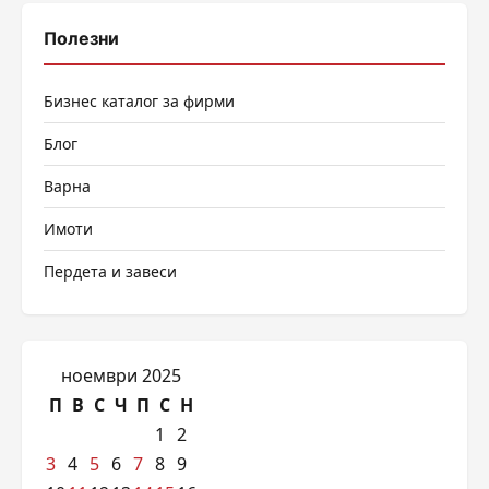
Полезни
Бизнес каталог за фирми
Блог
Варна
Имоти
Пердета и завеси
ноември 2025
П
В
С
Ч
П
С
Н
1
2
3
4
5
6
7
8
9