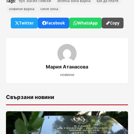
Tags:
бул. Васил Левски
зелена зона варна
как да платя
новини варна
синя зона
Twitter
Facebook
WhatsApp
Copy
Мария Атанасова
новини
Свързани новини