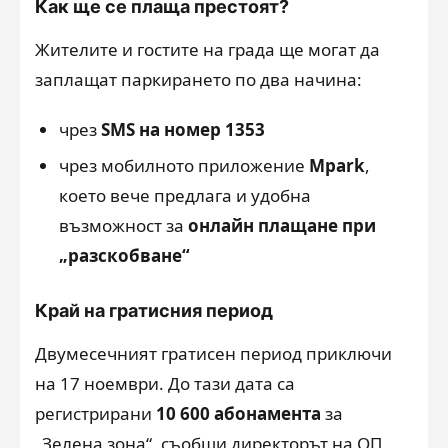
Как ще се плаща престоят?
Жителите и гостите на града ще могат да
заплащат паркирането по два начина:
чрез
SMS на номер 1353
чрез мобилното приложение
Mpark
,
което вече предлага и удобна
възможност за
онлайн плащане при
„разскобване“
Край на гратисния период
Двумесечният гратисен период приключи
на 17 ноември. До тази дата са
регистрирани
10 600 абонамента
за
„Зелена зона“, съобщи директорът на ОП