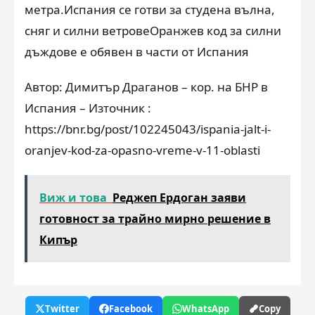
метра.Испания се готви за студена вълна,
сняг и силни ветровеОранжев код за силни
дъждове е обявен в части от Испания
Автор: Димитър Драганов – кор. на БНР в
Испания – Източник :
https://bnr.bg/post/102245043/ispania-jalt-i-
oranjev-kod-za-opasno-vreme-v-11-oblasti
Виж и това
Реджеп Ердоган заяви
готовност за трайно мирно решение в
Кипър
Twitter
Facebook
WhatsApp
Copy