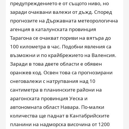
предупреждението е от същото ниво, но
заради очаквани валежи от дъжд. Според
прогнозите на Държавната метеорологична
агенция в каталунската провинция
Тарагона се очакват пориви на вятъра до
100 километра в час. Подобни явления са
възможни и по крайбрежието на Валенсия.
Заради в това двете области е обявен
оранжев код. Освен това са прогнозирани
снеговалежи с натрупвания над 10
сантиметра в планинските райони на
арагонската провинция Уеска и
автономната област Навара. По-малки
количества ще паднат в Кантабрийските
планини на надморска височина от 1200