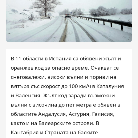
В 11 области в Испания са обявени жълт и
оранжев код за опасно време. Очакват се
снеговалежи, високи вълни и пориви на
вятъра със скорост до 100 км/ч в Каталуния
и Валенсия. Жълт код заради възможни
вълни с височина до пет метра е обявен в
областите Андалусия, Астурия, Галисия,
както и на Балеарските острови. В
Кантабрия и Страната на баските