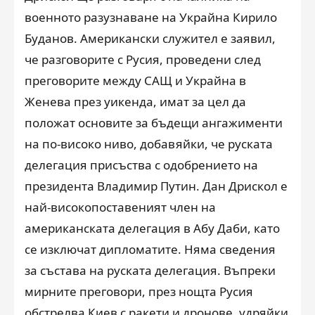
военното разузнаване на Украйна Кирило
Буданов. Американски служител е заявил,
че разговорите с Русия, проведени след
преговорите между САЩ и Украйна в
Женева през уикенда, имат за цел да
положат основите за бъдещи ангажименти
на по-високо ниво, добавяйки, че руската
делегация присъства с одобрението на
президента Владимир Путин. Дан Дрискол е
най-високопоставеният член на
американската делегация в Абу Даби, като
се изключат дипломатите. Няма сведения
за състава на руската делегация. Въпреки
мирните преговори, през нощта Русия
обстрелва Киев с ракети и дронове, удряйки