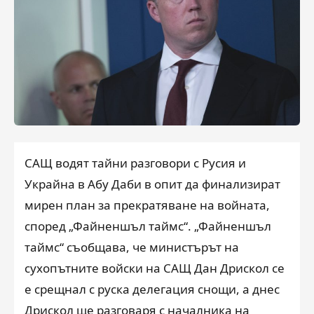
САЩ водят тайни разговори с Русия и
Украйна в Абу Даби в опит да финализират
мирен план за прекратяване на войната,
според „Файненшъл таймс“. „Файненшъл
таймс“ съобщава, че министърът на
сухопътните войски на САЩ Дан Дрискол се
е срещнал с руска делегация снощи, а днес
Дрискол ще разговаря с началника на