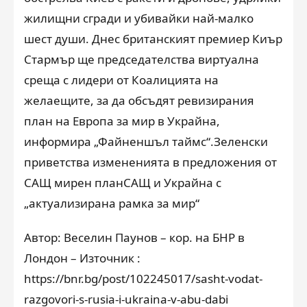
жилищни сгради и убивайки най-малко
шест души. Днес британският премиер Киър
Стармър ще председателства виртуална
среща с лидери от Коалицията на
желаещите, за да обсъдят ревизирания
план на Европа за мир в Украйна,
информира „Файненшъл таймс“.Зеленски
приветства измененията в предложения от
САЩ мирен планСАЩ и Украйна с
„актуализирана рамка за мир“
Автор: Веселин Паунов – кор. на БНР в
Лондон – Източник :
https://bnr.bg/post/102245017/sasht-vodat-
razgovori-s-rusia-i-ukraina-v-abu-dabi