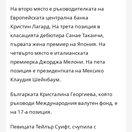
На второ място е ръководителката на
Европейската централна банка
Кристин Лагард. На трета позиция в
класацията дебютира Санае Такаичи,
първата жена премиер на Япония. На
четвърто място е италианската
премиерка Джорджа Мелони. На пета
позиция е президентката на Мексико
Клаудия Шейнбаум.
Българката Кристалина Георгиева, която
ръководи Международния валутен фонд, е
на 17-а позиция.
Певицата Тейлър Суифт, счупила с