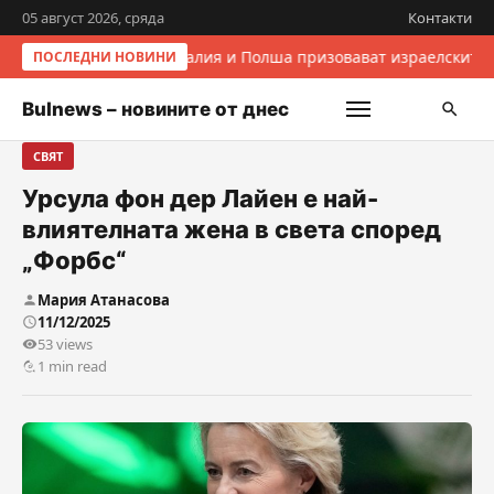
05 август 2026, сряда
Контакти
Италия и Полша призовават израелските 
ПОСЛЕДНИ НОВИНИ
Bulnews – новините от днес
СВЯТ
Урсула фон дер Лайен е най-
влиятелната жена в света според
„Форбс“
Мария Атанасова
11/12/2025
53 views
1 min read