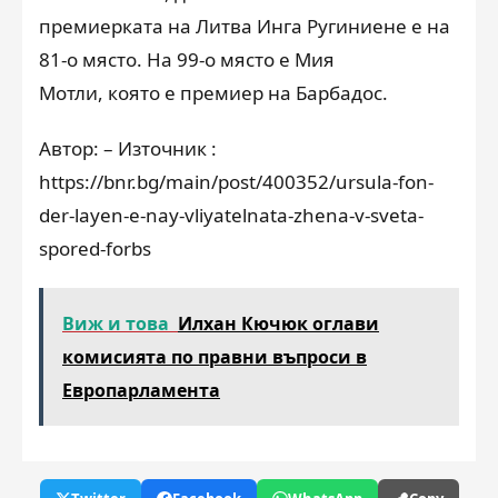
премиерката на Литва Инга Ругиниене е на
81-о място. На 99-о място е Мия
Мотли, която е премиер на Барбадос.
Автор: – Източник :
https://bnr.bg/main/post/400352/ursula-fon-
der-layen-e-nay-vliyatelnata-zhena-v-sveta-
spored-forbs
Виж и това
Илхан Кючюк оглави
комисията по правни въпроси в
Европарламента