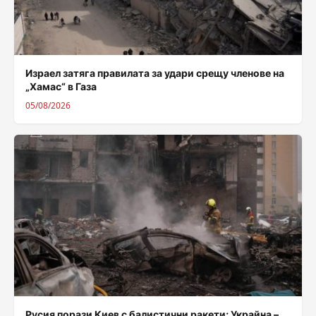
Израел затяга правилата за удари срещу членове на
„Хамас“ в Газа
05/08/2026
Русия порази Киев с балистични ракети; Украйна –