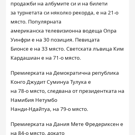
продажби на албумите си и на билети
за турнетата си няколко рекорда, е на 21-о
място. Популярната
американска телевизионна водеща Опра
Уинфри е на 30 позиция. Певицата
Бионсе е на 33 място. Светската лъвица Ким
Кардашиан е на 71-о място.
Премиерката на Демократична република
Конго Джудит Суминуа Тулука е
на 78-о място, следвана от президентката на
Намибия Нетумбо
Нанди-Ндайтуа, на 79-о място.
Премиерката на Дания Мете Фредериксен е
на 84-о място, докато