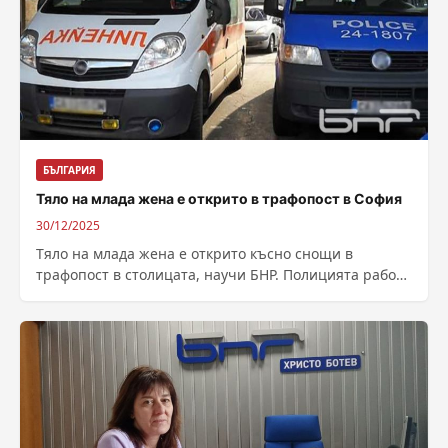
БЪЛГАРИЯ
Тяло на млада жена е открито в трафопост в София
30/12/2025
Тяло на млада жена е открито късно снощи в
трафопост в столицата, научи БНР. Полицията работи
по различни версии за...