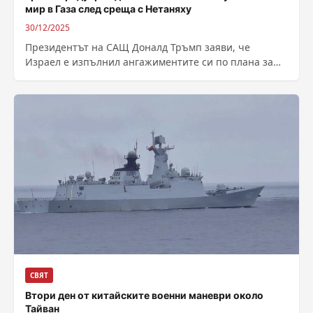
мир в Газа след среща с Нетаняху
30/12/2025
Президентът на САЩ Доналд Тръмп заяви, че
Израел е изпълнил ангажиментите си по плана за
прекратяване на огъня в Газа...
СВЯТ
Втори ден от китайските военни маневри около
Тайван