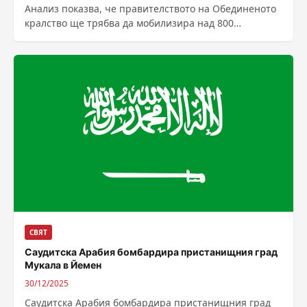
Анализ показва, че правителството на Обединеното
кралство ще трябва да мобилизира над 800
милиарда паунда ново финансиране за
отбранителни проекти...
СВЯТ
Саудитска Арабия бомбардира пристанищния град
Мукала в Йемен
30/12/2025
Саудитска Арабия бомбардира пристанищния град