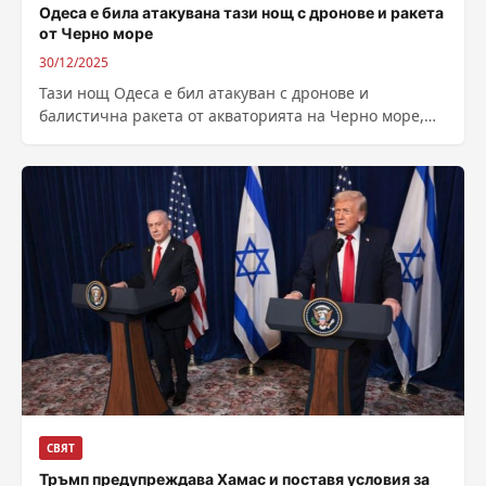
Одеса е била атакувана тази нощ с дронове и ракета
от Черно море
30/12/2025
Тази нощ Одеса е бил атакуван с дронове и
балистична ракета от акваторията на Черно море,
съобщи председателят на Одеската...
СВЯТ
Тръмп предупреждава Хамас и поставя условия за