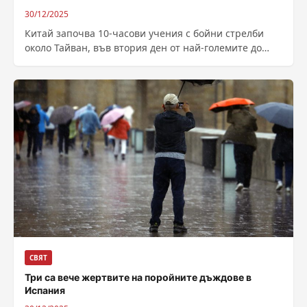
30/12/2025
Китай започва 10-часови учения с бойни стрелби
около Тайван, във втория ден от най-големите до
момента военни маневри на Пекин...
СВЯТ
Три са вече жертвите на поройните дъждове в
Испания