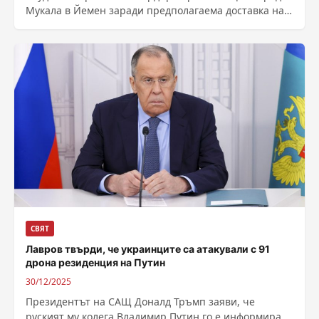
Мукала в Йемен заради предполагаема доставка на
оръжия за сепаратистки сили там, пристигнала от
Обединените...
СВЯТ
Лавров твърди, че украинците са атакували с 91
дрона резиденция на Путин
30/12/2025
Президентът на САЩ Доналд Тръмп заяви, че
руският му колега Владимир Путин го е информирал