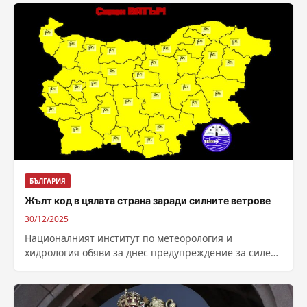
Теодора Константинополска. Света мъченица
Анисия...
БЪЛГАРИЯ
Жълт код в цялата страна заради силните ветрове
30/12/2025
Националният институт по метеорология и
хидрология обяви за днес предупреждение за силен
вятър-жълт код в цялата страна. Очакват се
пориви...