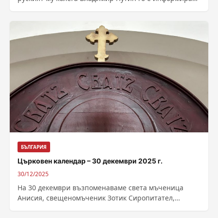
за предполагаема украинска атака с...
БЪЛГАРИЯ
Църковен календар – 30 декември 2025 г.
30/12/2025
На 30 декември възпоменаваме света мъченица
Анисия, свещеномъченик Зотик Сиропитател,
преподобна Теодора Кесарийска и преподобна