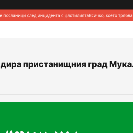
е посланици след инцидента с флотилията
Всичко, което трябва
рдира пристанищния град Мука