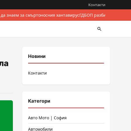
Контакти
 да знаем за смъртоносния хантавирус
ГДБОП разби международе
Новини
ла
Контакти
Категори
Авто Мото | София
Автомобили