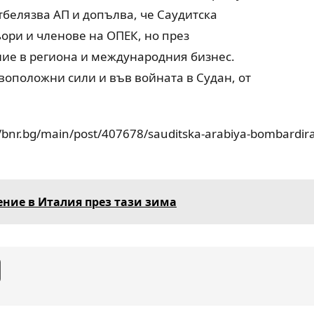
тбелязва АП и допълва, че Саудитска
ори и членове на ОПЕК, но през
ние в региона и международния бизнес.
воположни сили и във войната в Судан, от
/bnr.bg/main/post/407678/sauditska-arabiya-bombardira
ение в Италия през тази зима