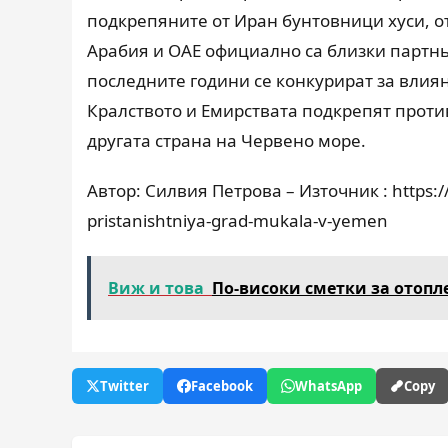
подкрепяните от Иран бунтовници хуси, о
Арабия и ОАЕ официално са близки партнь
последните години се конкурират за влия
Кралството и Емирствата подкрепят проти
другата страна на Червено море.
Автор: Силвия Петрова – Източник : https:/
pristanishtniya-grad-mukala-v-yemen
Виж и това
По-високи сметки за отопл
Twitter
Facebook
WhatsApp
Copy