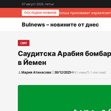
07 август 2026, петък
Италия и Полша призовават израелскит
ПОСЛЕДНИ НОВИНИ
Bulnews – новините от днес
СВЯТ
Саудитска Арабия бомба
в Йемен
Мария Атанасова
30/12/2025
51 views
1 min read