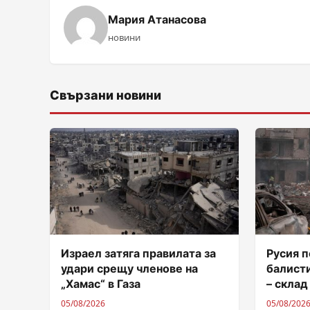
Мария Атанасова
новини
Свързани новини
Израел затяга правилата за
Русия п
удари срещу членове на
балисти
„Хамас“ в Газа
– склад
05/08/2026
05/08/202