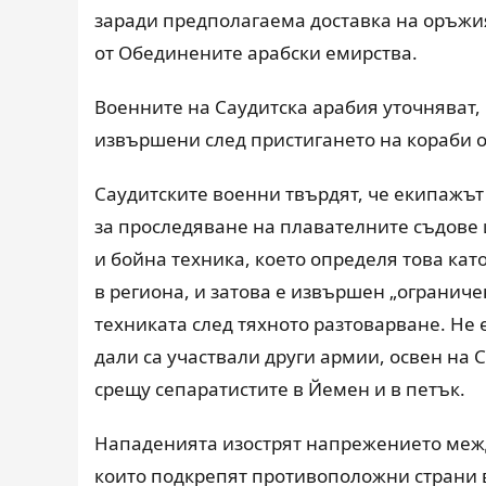
заради предполагаема доставка на оръжия
от Обединените арабски емирства.
Военните на Саудитска арабия уточняват, 
извършени след пристигането на кораби о
Саудитските военни твърдят, че екипажът
за проследяване на плавателните съдове 
и бойна техника, което определя това като
в региона, и затова е извършен „ограниче
техниката след тяхното разтоварване. Не 
дали са участвали други армии, освен на 
срещу сепаратистите в Йемен и в петък.
Нападенията изострят напрежението межд
които подкрепят противоположни страни 