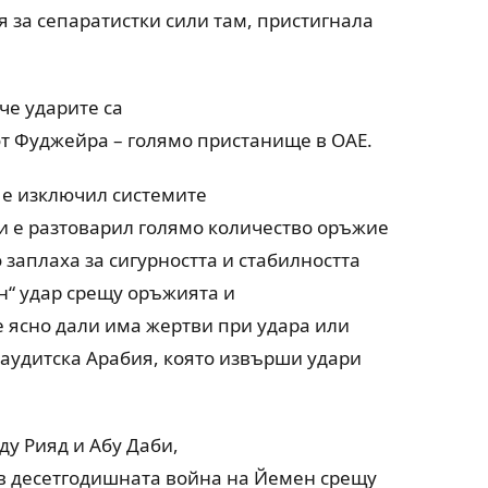
 за сепаратистки сили там, пристигнала
че ударите са
т Фуджейра – голямо пристанище в ОАЕ.
 е изключил системите
и е разтоварил голямо количество оръжие
 заплаха за сигурността и стабилността
н“ удар срещу оръжията и
е ясно дали има жертви при удара или
Саудитска Арабия, която извърши удари
у Рияд и Абу Даби,
в десетгодишната война на Йемен срещу