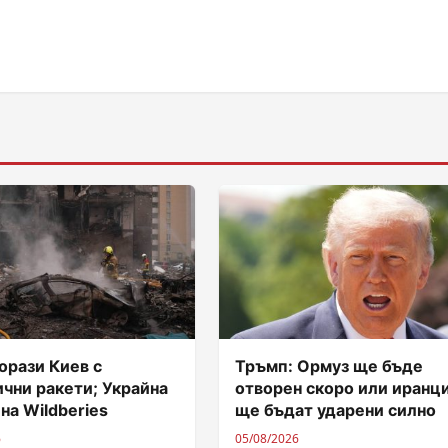
орази Киев с
Тръмп: Ормуз ще бъде
чни ракети; Украйна
отворен скоро или иранц
 на Wildberies
ще бъдат ударени силно
6
05/08/2026