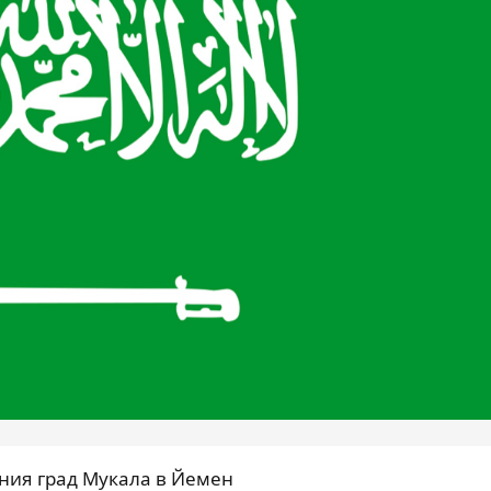
ния град Мукала в Йемен