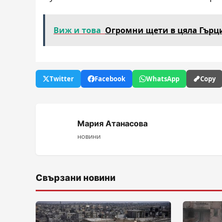
Виж и това
Огромни щети в цяла Гърци
Twitter
Facebook
WhatsApp
Copy
Мария Атанасова
новини
Свързани новини