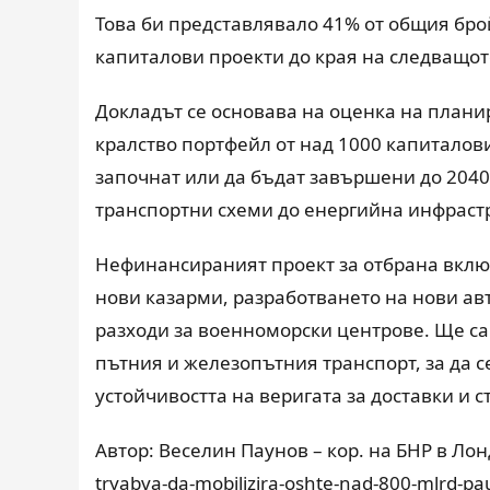
Това би представлявало 41% от общия бр
капиталови проекти до края на следващот
Докладът се основава на оценка на план
кралство портфейл от над 1000 капиталови
започнат или да бъдат завършени до 2040
транспортни схеми до енергийна инфраст
Нефинансираният проект за отбрана вклю
нови казарми, разработването на нови ав
разходи за военноморски центрове. Ще с
пътния и железопътния транспорт, за да 
устойчивостта на веригата за доставки и 
Автор: Веселин Паунов – кор. на БНР в Лонд
tryabva-da-mobilizira-oshte-nad-800-mlrd-p