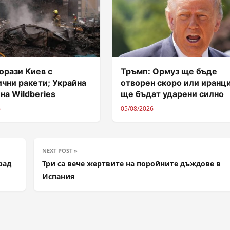
орази Киев с
Тръмп: Ормуз ще бъде
чни ракети; Украйна
отворен скоро или иранц
 на Wildberies
ще бъдат ударени силно
6
05/08/2026
NEXT POST »
рад
Три са вече жертвите на поройните дъждове в
Испания