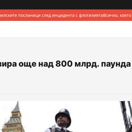
елските посланици след инцидента с флотилията
Всичко, което
ира още над 800 млрд. паунда