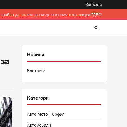
Контакти
 трябва да знаем за смъртоносния хантавирус
ГДБОП разби межд
Новини
 за
Контакти
Категори
Авто Мото | София
Автомобили