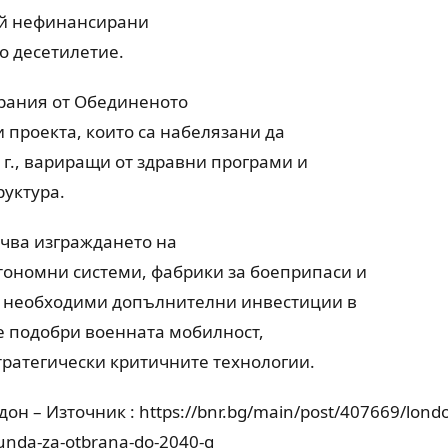
ой нефинансирани
о десетилетие.
ирания от Обединеното
 проекта, които са набелязани да
 г., вариращи от здравни програми и
руктура.
чва изграждането на
тономни системи, фабрики за боеприпаси и
а необходими допълнителни инвестиции в
се подобри военната мобилност,
стратегически критичните технологии.
он – Източник : https://bnr.bg/main/post/407669/lond
aunda-za-otbrana-do-2040-g