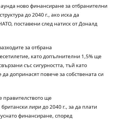
паунда ново финансиране за отбранителни
руктура до 2040 г., ако иска да
НАТО, поставени след натиск от Доналд
азходите за отбрана
десетилетие, като допълнителни 1,5% ще
вързани със сигурността, тъй като
да допринасят повече за собствената си
че правителството ще
ритански лири до 2040 г., за да плати
тпуснато финансиране, според