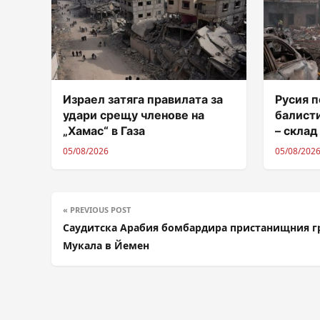
Израел затяга правилата за
Русия п
удари срещу членове на
балисти
„Хамас“ в Газа
– склад
05/08/2026
05/08/202
« PREVIOUS POST
Саудитска Арабия бомбардира пристанищния г
Мукала в Йемен