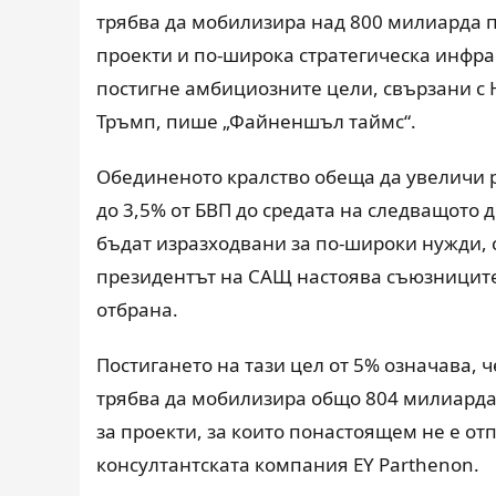
трябва да мобилизира над 800 милиарда 
проекти и по-широка стратегическа инфраст
постигне амбициозните цели, свързани с 
Тръмп, пише „Файненшъл таймс“.
Обединеното кралство обеща да увеличи р
до 3,5% от БВП до средата на следващото 
бъдат изразходвани за по-широки нужди, с
президентът на САЩ настоява съюзниците 
отбрана.
Постигането на тази цел от 5% означава, 
трябва да мобилизира общо 804 милиарда б
за проекти, за които понастоящем не е о
консултантската компания EY Parthenon.