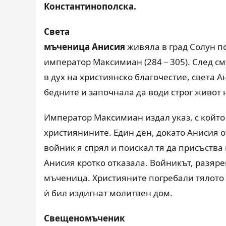
Константинополска.
Света
мъченица Анисия
живяла в град Солун п
император Максимиан (284
305). След с
–
в дух на християнско благочестие, света 
бедните и започнала да води строг живот 
Император Максимиан издал указ, с който
християнините. Един ден, докато Анисия о
войник я спрял и поискал тя да присъства
Анисия кротко отказала. Войникът, разяре
мъченица. Християните погребали тялото ѝ
ѝ бил издигнат молитвен дом.
Свещеномъченик