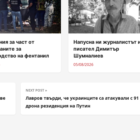
ия за част от
Напусна ни журналистът 
аните за
писател Димитър
одство на фентанил
Шумналиев
6
05/08/2026
NEXT POST »
ове
Лавров твърди, че украинците са атакували с 91
дрона резиденция на Путин