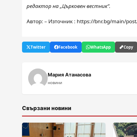
редактор на „Църковен вестник“.
Автор: – Източник : https://bnr.bg/main/po
Twitter
Facebook
WhatsApp
Copy
Мария Атанасова
новини
Свързани новини