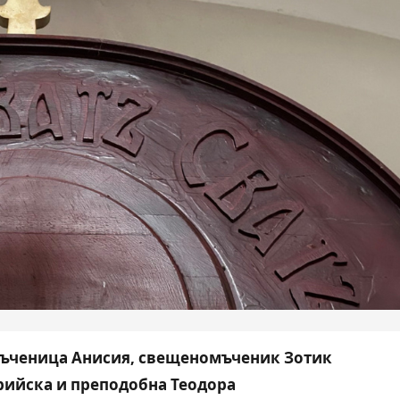
мъченица Анисия, свещеномъченик Зотик
рийска и преподобна Теодора