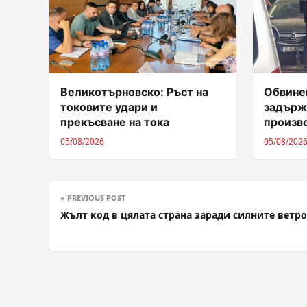
Великотърновско: Ръст на
Обвинен
токовите удари и
задърж
прекъсване на тока
произв
05/08/2026
05/08/202
« PREVIOUS POST
Жълт код в цялата страна заради силните ветр