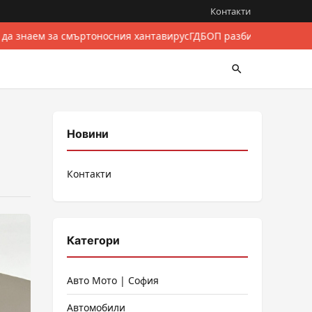
Контакти
 да знаем за смъртоносния хантавирус
ГДБОП разби международе
Новини
Контакти
Категори
Авто Мото | София
Автомобили