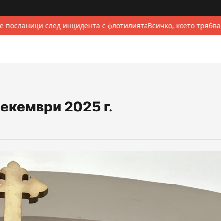
 посланици след инцидента с флотилията
Всичко, което трябва
екември 2025 г.