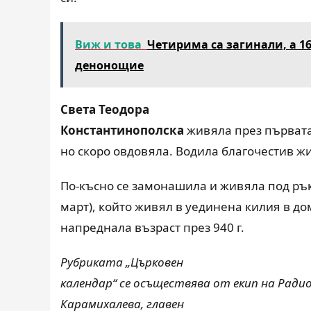
Виж и това
Четирима са загинали, а 1
денонощие
Света Теодора
Константинополска
живяла през първата
но скоро овдовяла. Водила благочестив жи
По-късно се замонашила и живяла под рък
март), който живял в уединена килия в до
напреднала възраст през 940 г.
Рубриката „Църковен
календар“ се осъществява от екип на Ради
Карамихалева, главен