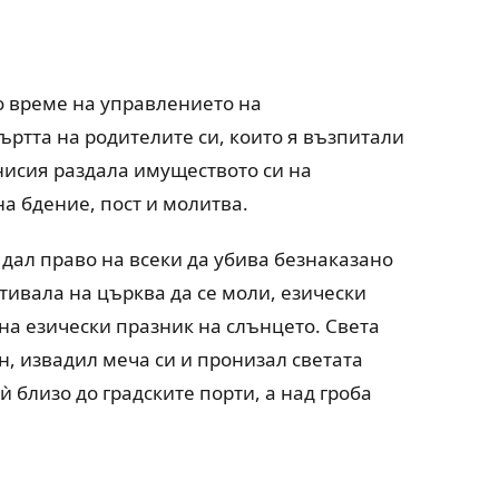
о време на управлението на
мъртта на родителите си, които я възпитали
Анисия раздала имуществото си на
на бдение, пост и молитва.
 дал право на всеки да убива безнаказано
тивала на църква да се моли, езически
 на езически празник на слънцето. Света
н, извадил меча си и пронизал светата
 близо до градските порти, а над гроба