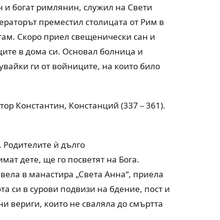
н и богат римлянин, служил на Свети
ераторът преместил столицата от Рим в
там. Скоро приел свещенически сан и
ците в дома си. Основал болница и
увайки ги от войниците, на които било
тор Константин, Констанций (337
361).
–
. Родителите ѝ дълго
имат дете, ще го посветят на Бога.
вела в манастира „Света Анна“, приела
а си в сурови подвизи на бдение, пост и
и вериги, които не сваляла до смъртта