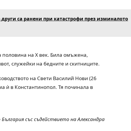
6 други са ранени при катастрофи през изминалото
 половина на X век. Била омъжена,
вот, служейки на бедните и скитниците.
оводството на Свети Василий Нови (26
ма ѝ в Константинопол. Тя починала в
о България със съдействието на Александра