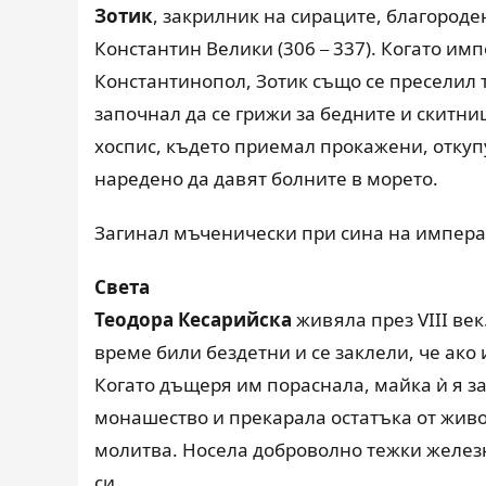
Зотик
, закрилник на сираците, благороде
Константин Велики (306
337). Когато имп
–
Константинопол, Зотик също се преселил 
започнал да се грижи за бедните и скитни
хоспис, където приемал прокажени, откуп
наредено да давят болните в морето.
Загинал мъченически при сина на импера
Света
Теодора Кесарийска
живяла през VIII век
време били бездетни и се заклели, че ако 
Когато дъщеря им пораснала, майка ѝ я за
монашество и прекарала остатъка от живот
молитва. Носела доброволно тежки железн
си.