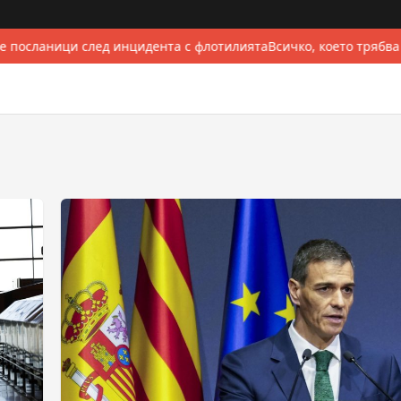
 посланици след инцидента с флотилията
Всичко, което трябва