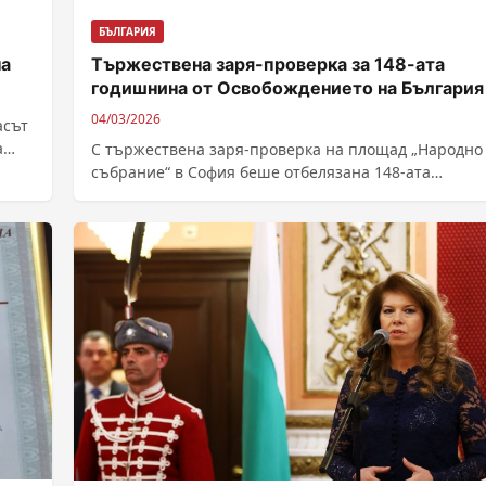
БЪЛГАРИЯ
на
Тържествена заря-проверка за 148-ата
годишнина от Освобождението на България
04/03/2026
асът
а
С тържествена заря-проверка на площад „Народно
събрание“ в София беше отбелязана 148-ата
годишнина от Освобождението на България от
османско иго. Командващ...