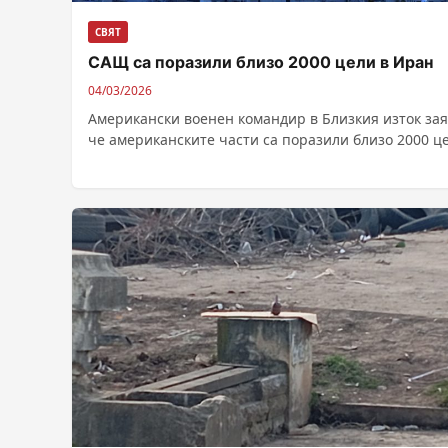
СВЯТ
САЩ са поразили близо 2000 цели в Иран
04/03/2026
Американски военен командир в Близкия изток зая
че американските части са поразили близо 2000 ц
Иран до момента и...