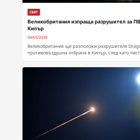
СВЯТ
Великобритания изпраща разрушител за П
Кипър
04/03/2026
Великобритания ще разположи разрушителя Drago
противовъздушна отбрана в Кипър, след като пис
на базата Акротири на острова там беше...