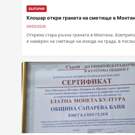
БЪЛГАРИЯ
Клошар откри граната на сметище в Монта
04/03/2026
Откриха стара ръчна граната в Монтана. Боеприп
е намерен на сметище на изхода на града, в посок
вилната зона. Граната...