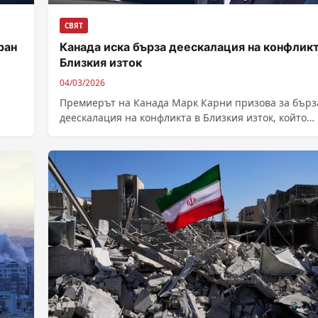
СВЯТ
ран
Канада иска бърза деескалация на конфликт
Близкия изток
04/03/2026
Премиерът на Канада Марк Карни призова за бърз
деескалация на конфликта в Близкия изток, който
започна с американските и израелски...