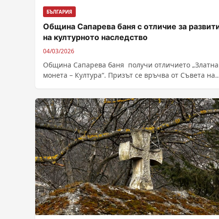
БЪЛГАРИЯ
Община Сапарева баня с отличие за развит
на културното наследство
04/03/2026
Община Сапарева баня получи отличието „Златна
монета – Култура“. Призът се връчва от Съвета на
европейската научна и културна общност...