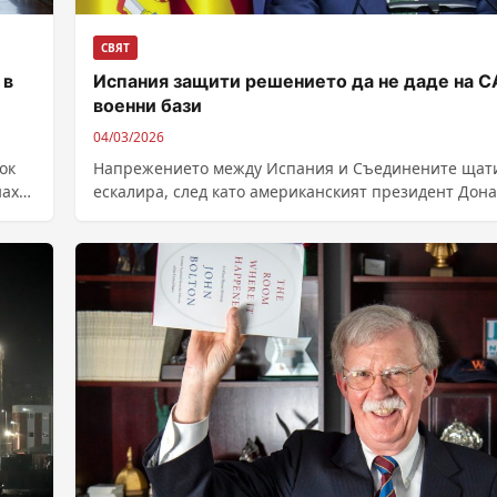
СВЯТ
 в
Испания защити решението да не даде на 
военни бази
04/03/2026
ок
Напрежението между Испания и Съединените щат
наха
ескалира, след като американският президент Дон
Тръмп обяви, че ще прекъсне всички търговски
отношения...