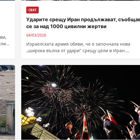
СВЯТ
Ударите срещу Иран продължават, съобща
се за над 1000 цивилни жертви
04/03/2026
ви,
ели в
Израелската армия обяви, че е започнала нова
„широка вълна от удари“ срещу цели в Иран.
Изявлението дойде, след като Техеран...