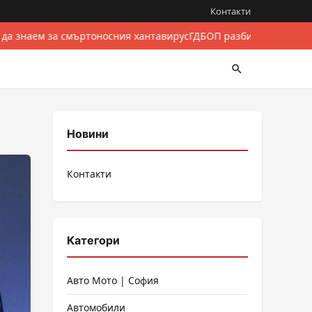
Контакти
 да знаем за смъртоносния хантавирус
ГДБОП разби международен
Новини
Контакти
Категори
Авто Мото | София
Автомобили