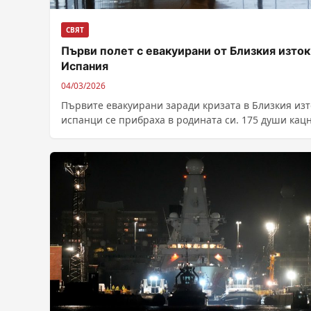
СВЯТ
Първи полет с евакуирани от Близкия изток
Испания
04/03/2026
Първите евакуирани заради кризата в Близкия изт
испанци се прибраха в родината си. 175 души кац
на летището в Мадрид с...