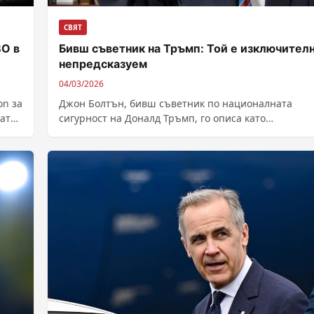
СВЯТ
ВО в
Бивш съветник на Тръмп: Той е изключител
непредсказуем
04/03/2026
n за
Джон Болтън, бивш съветник по националната
тата
сигурност на Доналд Тръмп, го описа като
„изключително нетипичен“ и „много непредвидим“
американския президент...