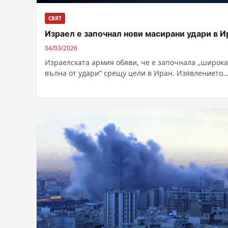
СВЯТ
Израел е започнал нови масирани удари в И
04/03/2026
Израелската армия обяви, че е започнала „широка
вълна от удари“ срещу цели в Иран. Изявлението
дойде, след като Ислямската република...