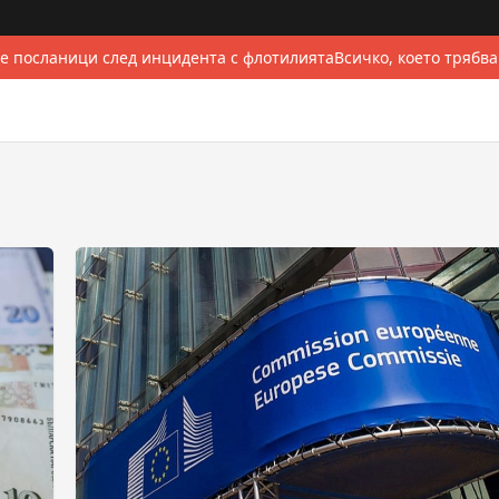
 посланици след инцидента с флотилията
Всичко, което трябва