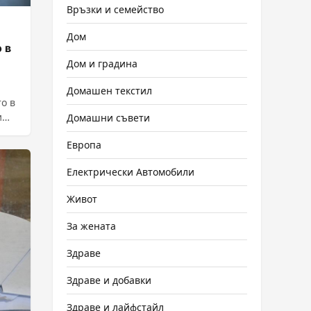
Връзки и семейство
Дом
 в
Дом и градина
Домашен текстил
о в
и
Домашни съвети
Европа
Електрически Автомобили
Живот
За жената
Здраве
Здраве и добавки
Здраве и лайфстайл