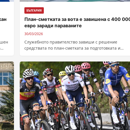
БЪЛГАРИЯ
жан
План-сметката за вота е завишена с 400 00
евро заради параваните
30/03/2026
ишен
Служебното правителство завиши с решение
о
средствата по план-сметката за подготовката и
провеждането на предсрочните парламентарни
избори с 400 000 евро....