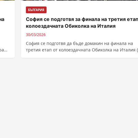
БЪЛГАРИЯ
на
София се подготвя за финала на третия етап
колоездачната Обиколка на Италия
30/03/2026
София се подготвя да бъде домакин на финала на
ра
третия етап от колоездачната Обиколка на Италия (
d’Italia), съобщиха от...