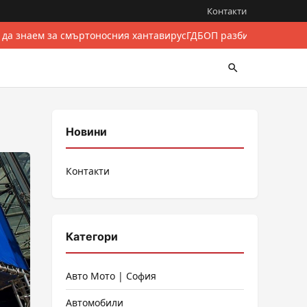
Контакти
 да знаем за смъртоносния хантавирус
ГДБОП разби международе
Новини
Контакти
Категори
Авто Мото | София
Автомобили