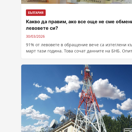
БЪЛГАРИЯ
Какво да правим, ако все още не сме обмен
левовете си?
30/03/2026
91% от левовете в обращение вече са изтеглени к
март тази година. Това сочат данните на БНБ. Опи
от...