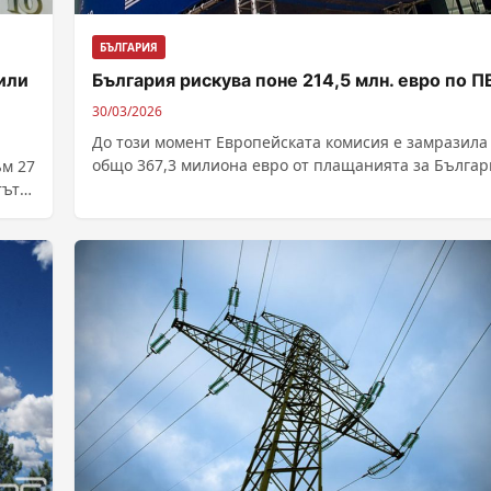
БЪЛГАРИЯ
или
България рискува поне 214,5 млн. евро по П
30/03/2026
До този момент Европейската комисия е замразила
общо 367,3 милиона евро от плащанията за Българ
ъм 27
по националния План за възстановяване...
тът