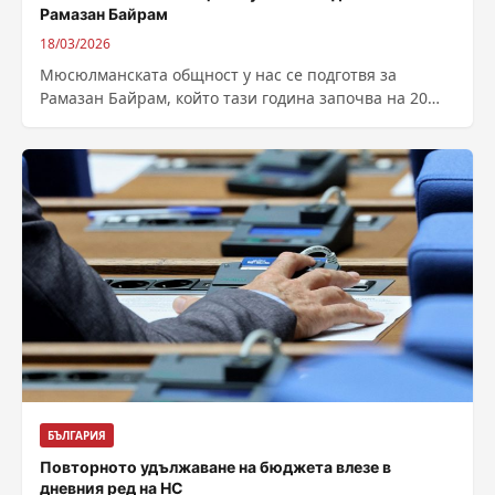
Рамазан Байрам
18/03/2026
Мюсюлманската общност у нас се подготвя за
Рамазан Байрам, който тази година започва на 20
март. Празникът поставя край на...
БЪЛГАРИЯ
Повторното удължаване на бюджета влезе в
дневния ред на НС