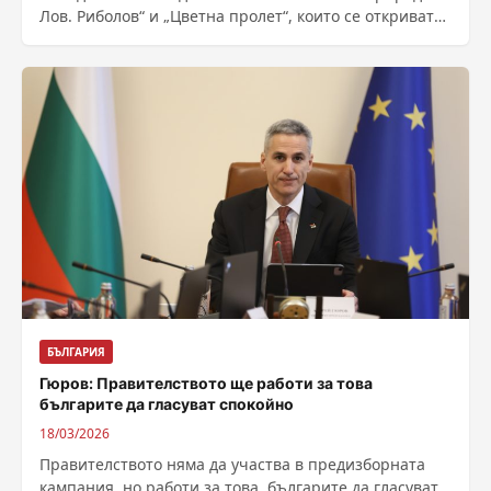
Лов. Риболов“ и „Цветна пролет“, които се откриват
днес и ще продължат до...
БЪЛГАРИЯ
Гюров: Правителството ще работи за това
българите да гласуват спокойно
18/03/2026
Правителството няма да участва в предизборната
кампания, но работи за това, българите да гласуват