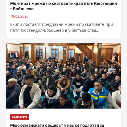
Монтират мрежи по скатовете край пътя Кюстендил
– Бобошево
18/03/2026
Екипи поставят предпазни мрежи по скатовете при
пътя Кюстендил-Бобошево в участъка след
Невестино. Прави се и обрушаване – отстраняват
се...
БЪЛГАРИЯ
Мюсюлманската общност у нас се подготвя за