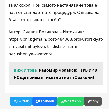
за алкохол. При самото настаняване това е
част от стандартните процедури. Отказва да
бъде взета такава проба“.
Автор: Силвия Великова – Източник :
https://bnr.bg/main/post/484068/prokurorskiyat-
sin-vasil-mihaylov-s-tri-distsiplinarni-
narusheniya-v-zatvora
Виж и това
Радомир Чолаков: ГЕРБ и 48
НС ще приемат исканите от ЕС закони!
Twitter
Facebook
WhatsApp
Copy