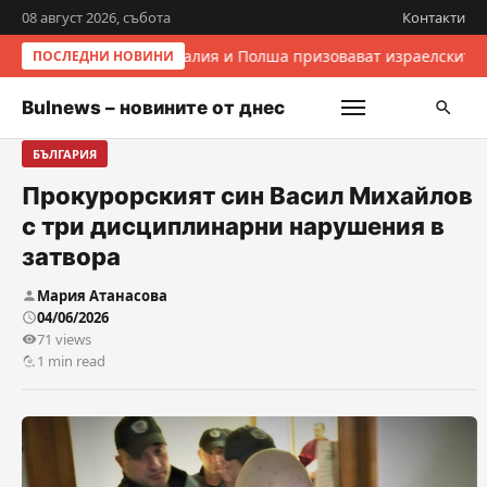
08 август 2026, събота
Контакти
Италия и Полша призовават израелските 
ПОСЛЕДНИ НОВИНИ
Bulnews – новините от днес
БЪЛГАРИЯ
Прокурорският син Васил Михайлов
с три дисциплинарни нарушения в
затвора
Мария Атанасова
04/06/2026
71 views
1 min read