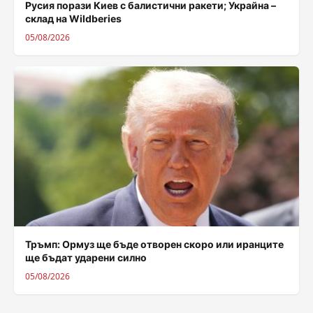
Русия порази Киев с балистични ракети; Украйна –
склад на Wildberies
05/08/2026
Тръмп: Ормуз ще бъде отворен скоро или иранците
ще бъдат ударени силно
05/08/2026