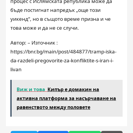
процес с Ислямската република може да
бъде постигнат напредък „още този
уикенд“, но в същото време призна и че
това може и да не се случи.
Автор: – Източник :
https://bnr.bg/main/post/484877/tramp-iska-
da-razdeli-pregovorite-za-konfliktite-s-iran-i-
livan
Виж и това
Кипър е домакин на
активна платформа за насърчаване на
равенството между половете