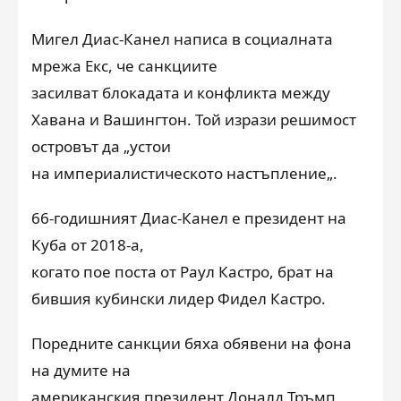
Мигел Диас-Канел написа в социалната
мрежа Екс, че санкциите
засилват блокадата и конфликта между
Хавана и Вашингтон. Той изрази решимост
островът да
„
устои
на империалистическото настъпление
„
.
66-годишният Диас-Канел е президент на
Куба от 2018-а,
когато пое поста от Раул Кастро, брат на
бившия кубински лидер Фидел Кастро.
Поредните санкции бяха обявени на фона
на думите на
американския президент Доналд Тръмп