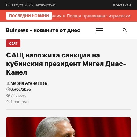
06 август 2026, четвъртък
Контакти
Италия и Полша призовават израелските 
ПОСЛЕДНИ НОВИНИ
Bulnews – новините от днес
СВЯТ
САЩ наложиха санкции на
кубинския президент Мигел Диас-
Канел
Мария Атанасова
05/06/2026
72 views
1 min read