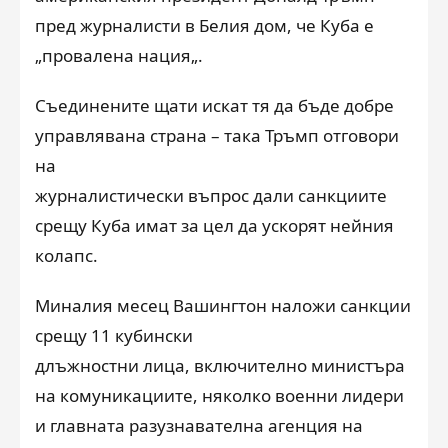
пред журналисти в Белия дом, че Куба е
„
провалена нация
„
.
Съединените щати искат тя да бъде добре
управлявана страна
–
така Тръмп отговори
на
журналистически въпрос дали санкциите
срещу Куба имат за цел да ускорят нейния
колапс.
Миналия месец Вашингтон наложи санкции
срещу 11 кубински
длъжностни лица, включително министъра
на комуникациите, няколко военни лидери
и главната разузнавателна агенция на