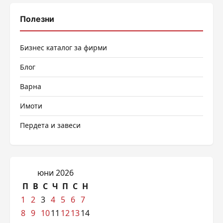
Полезни
Бизнес каталог за фирми
Блог
Варна
Имоти
Пердета и завеси
юни 2026
П
В
С
Ч
П
С
Н
1
2
3
4
5
6
7
8
9
10
11
12
13
14