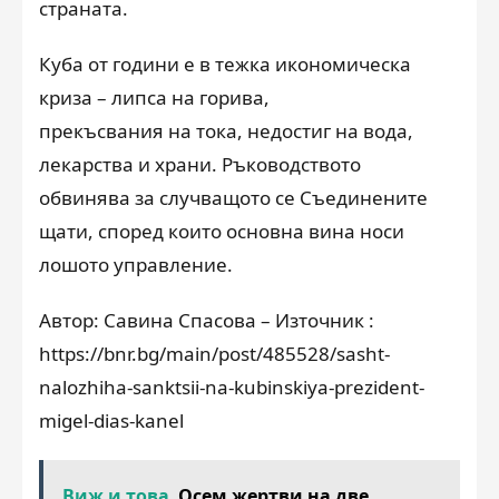
страната.
Куба от години е в тежка икономическа
криза
–
липса на горива,
прекъсвания на тока, недостиг на вода,
лекарства и храни. Ръководството
обвинява за случващото се Съединените
щати, според които основна вина носи
лошото управление.
Автор: Савина Спасова – Източник :
https://bnr.bg/main/post/485528/sasht-
nalozhiha-sanktsii-na-kubinskiya-prezident-
migel-dias-kanel
Виж и това
Осем жертви на две